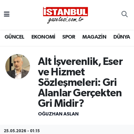
GÜNCEL
Nöbetçi Eczaneler
GÜNCEL
EKONOMİ
SPOR
MAGAZİN
DÜNYA
EKONOMİ
Hava Durumu
İSTANBUL
Trafik Durumu
Alt İşverenlik, Eser
DÜNYA
Süper Lig Puan Durumu ve Fikstür
ve Hizmet
Sözleşmeleri: Gri
SPOR
Tüm Manşetler
Alanlar Gerçekten
MAGAZİN
Son Dakika Haberleri
Gri Midir?
KÜLTÜR SANAT
Haber Arşivi
OĞUZHAN ASLAN
SAĞLIK
25.05.2026 - 01:15