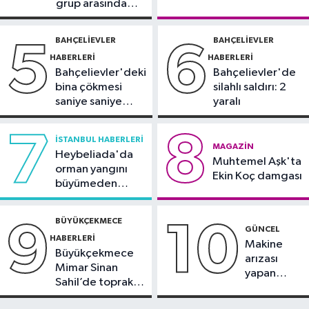
grup arasında
duyurdu
Avcılar Haberleri
silahlı kavga
12:43
Avcılar’da yasak U dönüşü
BAHÇELIEVLER
BAHÇELIEVLER
5
6
kazaya neden oldu
HABERLERI
HABERLERI
Bahçelievler'deki
Bahçelievler'de
bina çökmesi
silahlı saldırı: 2
saniye saniye
yaralı
görüntülendi
7
8
İSTANBUL HABERLERI
MAGAZIN
Heybeliada'da
Muhtemel Aşk'ta
orman yangını
Ekin Koç damgası
büyümeden
söndürüldü
BÜYÜKÇEKMECE
9
10
GÜNCEL
HABERLERI
Makine
Büyükçekmece
arızası
Mimar Sinan
yapan
Sahil’de toprak
tanker,
kayması
Yalova