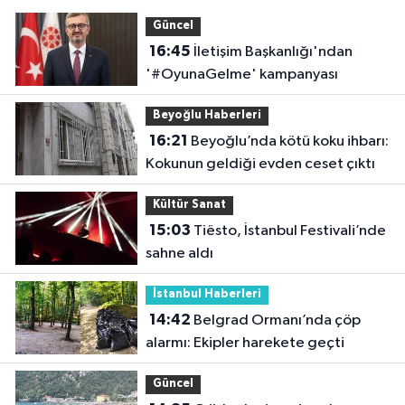
Güncel
16:45
İletişim Başkanlığı'ndan
'#OyunaGelme' kampanyası
Beyoğlu Haberleri
16:21
Beyoğlu’nda kötü koku ihbarı:
Kokunun geldiği evden ceset çıktı
Kültür Sanat
15:03
Tiësto, İstanbul Festivali’nde
sahne aldı
İstanbul Haberleri
14:42
Belgrad Ormanı’nda çöp
alarmı: Ekipler harekete geçti
Güncel