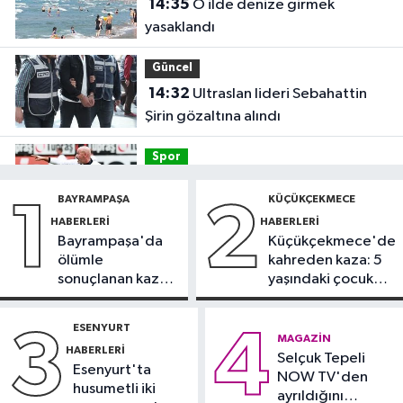
14:35
O ilde denize girmek
yasaklandı
Güncel
14:32
Ultraslan lideri Sebahattin
Şirin gözaltına alındı
Spor
14:30
Beşiktaş'ta Hradec Kralove
BAYRAMPAŞA
KÜÇÜKÇEKMECE
1
2
mesaisi başladı
HABERLERI
HABERLERI
Bayrampaşa'da
Küçükçekmece'de
Magazin
ölümle
kahreden kaza: 5
12:57
Şarkıcı Cansever hayatını
sonuçlanan kaza:
yaşındaki çocuk
kaybetti
Sürücü
yoğun bakımda
gözaltında
ESENYURT
3
4
Güncel
MAGAZIN
HABERLERI
12:53
Selçuk Tepeli
Arnavutköy'de yolcu
Esenyurt'ta
NOW TV'den
otobüsü İETT otobüsüne çarptı
husumetli iki
ayrıldığını