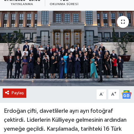
YAYINLANMA
OKUNMA SÜRESI
BİLİM VE TEKNOLOJİ
OTOMOBİL
KURUMSAL
Paylaş
-
+
A
A
Erdoğan çifti, davetlilerle ayrı ayrı fotoğraf
çektirdi. Liderlerin Külliyeye gelmesinin ardından
yemeğe geçildi. Karşılamada, tarihteki 16 Türk