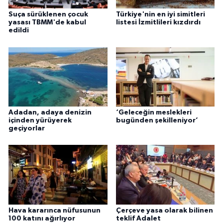
Suça sürüklenen çocuk
Türkiye'nin en iyi simitleri
yasası TBMM'de kabul
listesi İzmitlileri kızdırdı
edildi
Adadan, adaya denizin
‘Geleceğin meslekleri
içinden yürüyerek
bugünden şekilleniyor’
geçiyorlar
Hava kararınca nüfusunun
Çerçeve yasa olarak bilinen
100 katını ağırlıyor
teklif Adalet