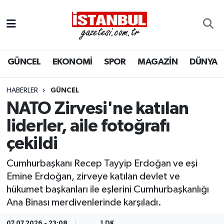
GÜNCEL
Nöbetçi Eczaneler
GÜNCEL
EKONOMİ
SPOR
MAGAZİN
DÜNYA
EKONOMİ
Hava Durumu
İSTANBUL
Trafik Durumu
HABERLER
GÜNCEL
NATO Zirvesi'ne katılan
DÜNYA
Süper Lig Puan Durumu ve Fikstür
liderler, aile fotoğrafı
çekildi
SPOR
Tüm Manşetler
Cumhurbaşkanı Recep Tayyip Erdoğan ve eşi
MAGAZİN
Son Dakika Haberleri
Emine Erdoğan, zirveye katılan devlet ve
hükumet başkanları ile eşlerini Cumhurbaşkanlığı
KÜLTÜR SANAT
Haber Arşivi
Ana Binası merdivenlerinde karşıladı.
SAĞLIK
07.07.2026 - 23:08
1 DK