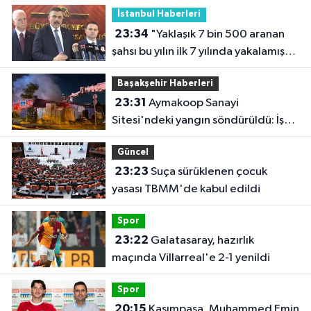
İstanbul Haberleri
23:34
"Yaklaşık 7 bin 500 aranan
şahsı bu yılın ilk 7 yılında yakalamış
durumdayız"
Başakşehir Haberleri
23:31
Aymakoop Sanayi
Sitesi'ndeki yangın söndürüldü: İş
yeri kullanılamaz hale geldi
Güncel
23:23
Suça sürüklenen çocuk
yasası TBMM'de kabul edildi
Spor
23:22
Galatasaray, hazırlık
maçında Villarreal'e 2-1 yenildi
Spor
20:15
Kasımpaşa, Muhammed Emin