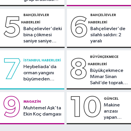
duyurdu
Sultangazi Haberleri
silahlı kavga
13:49
Sultangazi’de temel kazısı
BAHÇELIEVLER
BAHÇELIEVLER
5
6
sırasında 2 bina tahliye edildi
HABERLERI
HABERLERI
Bahçelievler'deki
Bahçelievler'de
bina çökmesi
silahlı saldırı: 2
saniye saniye
yaralı
görüntülendi
BÜYÜKÇEKMECE
7
8
İSTANBUL HABERLERI
HABERLERI
Heybeliada'da
Büyükçekmece
orman yangını
Mimar Sinan
büyümeden
Sahil’de toprak
söndürüldü
kayması
9
10
GÜNCEL
MAGAZIN
Makine
Muhtemel Aşk'ta
arızası
Ekin Koç damgası
yapan
tanker,
Yalova