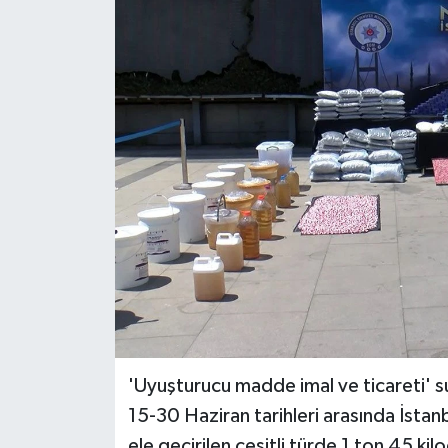
BİLİM VE TEKNOLOJİ
OTOMOBİL
KURUMSAL
'Uyuşturucu madde imal ve ticareti' s
15-30 Haziran tarihleri arasında İsta
ele geçirilen çeşitli türde 1 ton 45 