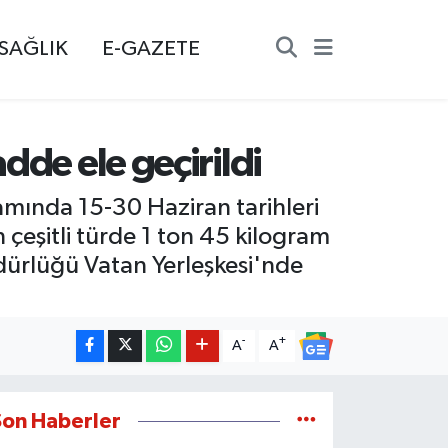
SAĞLIK
E-GAZETE
dde ele geçirildi
amında 15-30 Haziran tarihleri
 çeşitli türde 1 ton 45 kilogram
ürlüğü Vatan Yerleşkesi'nde
-
+
A
A
Son Haberler