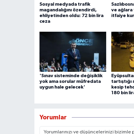
Sosyal medyada trafik
Sazlıbosna
magandalığını özendirdi,
ve ağlara 
ehliyetinden oldu: 72 bin lira
itfaiye ku
ceza
'Sınav sisteminde değişiklik
Eyüpsulta
yok ama sorular müfredata
tartıştığı
uygun hale gelecek'
kesip teh
180 bin li
Yorumlar