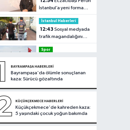
12:54
Eczacıbaşı Peron
İstanbul’a yeni forma
sponsoru
İstanbul Haberleri
12:43
Sosyal medyada
trafik magandalığını
özendirdi, ehliyetinden
Spor
oldu: 72 bin lira ceza
12:42
Trendyol 1.
1
Lig'de günün VAR'ları
BAYRAMPAŞA HABERLERI
açıklandı
Bayrampaşa'da ölümle sonuçlanan
Sağlık
kaza: Sürücü gözaltında
11:47
'Damar
tıkanıklıklarında yeni
2
teknolojiyle uzuv
KÜÇÜKÇEKMECE HABERLERI
Güncel
Küçükçekmece'de kahreden kaza:
kayıpları önleniyor'
5 yaşındaki çocuk yoğun bakımda
11:28
Türkiye'nin en iyi
simitleri listesi İzmitlileri
kızdırdı