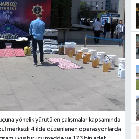
uçuna yönelik yürütülen çalışmalar kapsamında
nbul merkezli 4 ilde düzenlenen operasyonlarda
kilogram uyuşturucu madde ve 173 bin adet