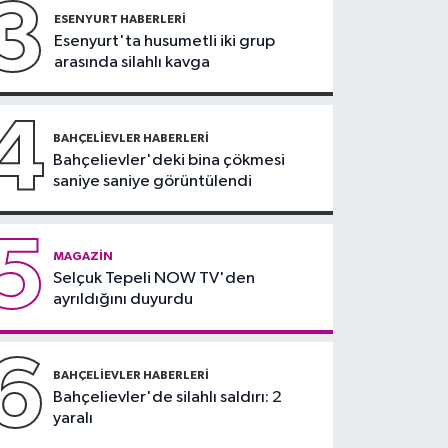
3
Güncel
ESENYURT HABERLERI
Esenyurt'ta husumetli iki grup
11:22
Adadan, adaya
arasında silahlı kavga
denizin içinden
yürüyerek geçiyorlar
4
BAHÇELIEVLER HABERLERI
Bahçelievler'deki bina çökmesi
saniye saniye görüntülendi
5
MAGAZIN
Selçuk Tepeli NOW TV'den
ayrıldığını duyurdu
6
BAHÇELIEVLER HABERLERI
Bahçelievler'de silahlı saldırı: 2
yaralı