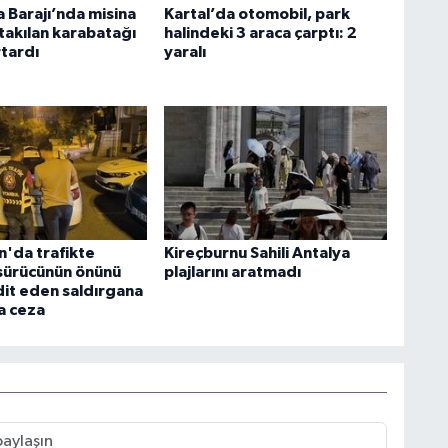
 Barajı’nda misina
Kartal’da otomobil, park
takılan karabatağı
halindeki 3 araca çarptı: 2
rtardı
yaralı
n'da trafikte
Kireçburnu Sahili Antalya
 sürücünün önünü
plajlarını aratmadı
dit eden saldırgana
ra ceza