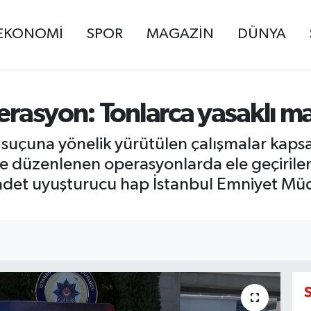
EKONOMİ
SPOR
MAGAZİN
DÜNYA
erasyon: Tonlarca yasaklı ma
' suçuna yönelik yürütülen çalışmalar kaps
de düzenlenen operasyonlarda ele geçirilen
det uyuşturucu hap İstanbul Emniyet Müd