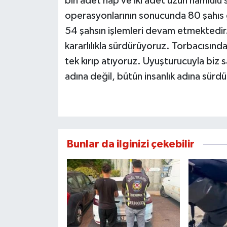
bin adet hap ve iki adet uzun namlulu 
operasyonlarının sonucunda 80 şahıs g
54 şahsın işlemleri devam etmektedir
kararlılıkla sürdürüyoruz. Torbacısından
tek kırıp atıyoruz. Uyuşturucuyla biz 
adına değil, bütün insanlık adına sür
Bunlar da ilginizi çekebilir