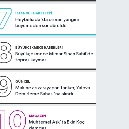
7
İSTANBUL HABERLERI
Heybeliada'da orman yangını
büyümeden söndürüldü
8
BÜYÜKÇEKMECE HABERLERI
Büyükçekmece Mimar Sinan Sahil’de
toprak kayması
9
GÜNCEL
Makine arızası yapan tanker, Yalova
Demirleme Sahası'na alındı
10
MAGAZIN
Muhtemel Aşk'ta Ekin Koç
damgası