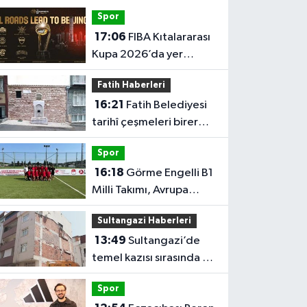
Spor
17:06
FIBA Kıtalararası
Kupa 2026’da yer
alacak takımlar belli
Fatih Haberleri
oldu
16:21
Fatih Belediyesi
tarihî çeşmeleri birer
birer ayağa kaldırıyor
Spor
16:18
Görme Engelli B1
Milli Takımı, Avrupa
Şampiyonası'na Riva'da
Sultangazi Haberleri
hazırlanıyor
13:49
Sultangazi’de
temel kazısı sırasında 2
bina tahliye edildi
Spor