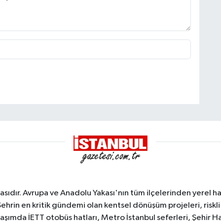
sıdır. Avrupa ve Anadolu Yakası'nın tüm ilçelerinden yerel hab
Şehrin en kritik gündemi olan kentsel dönüşüm projeleri, riskli 
aşımda İETT otobüs hatları, Metro İstanbul seferleri, Şehir Hat