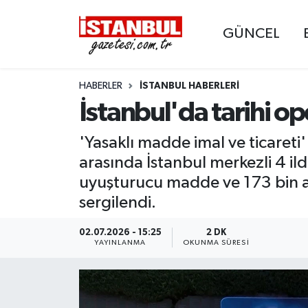
GÜNCEL
GÜNCEL
Nöbetçi Eczaneler
HABERLER
İSTANBUL HABERLERI
EKONOMİ
Hava Durumu
İstanbul'da tarihi op
İSTANBUL
Trafik Durumu
'Yasaklı madde imal ve ticareti
DÜNYA
Süper Lig Puan Durumu ve Fikstür
arasında İstanbul merkezli 4 il
uyuşturucu madde ve 173 bin a
SPOR
Tüm Manşetler
sergilendi.
MAGAZİN
Son Dakika Haberleri
02.07.2026 - 15:25
2 DK
YAYINLANMA
OKUNMA SÜRESI
KÜLTÜR SANAT
Haber Arşivi
SAĞLIK