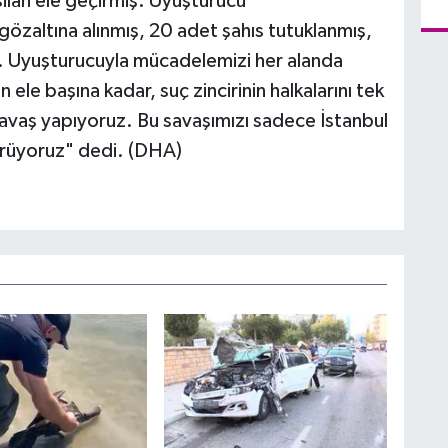
silah ele geçirmiş. Uyuşturucu
özaltına alınmış, 20 adet şahıs tutuklanmış,
. Uyuşturucuyla mücadelemizi her alanda
 ele başına kadar, suç zincirinin halkalarını tek
savaş yapıyoruz. Bu savaşımızı sadece İstanbul
dürüyoruz" dedi. (DHA)