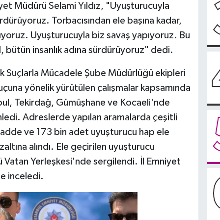
yet Müdürü Selami Yıldız, "Uyuşturucuyla
ürdürüyoruz. Torbacısından ele başına kadar,
p atıyoruz. Uyuşturucuyla biz savaş yapıyoruz. Bu
, bütün insanlık adına sürdürüyoruz" dedi.
ik Suçlarla Mücadele Şube Müdürlüğü ekipleri
uçuna yönelik yürütülen çalışmalar kapsamında
nbul, Tekirdağ, Gümüşhane ve Kocaeli'nde
edi. Adreslerde yapılan aramalarda çeşitli
adde ve 173 bin adet uyuşturucu hap ele
ltına alındı. Ele geçirilen uyuşturucu
Vatan Yerleşkesi'nde sergilendi. İl Emniyet
e inceledi.