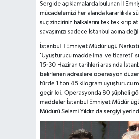
Sergide açıklamalarda bulunan İl Emni
mücadelemizi her alanda kararlılıkla s
suç zincirinin halkalarını tek tek kırı
savaşımızı sadece İstanbul adına değil
İstanbul İl Emniyet Müdürlüğü Narkot
'Uyuşturucu madde imal ve ticareti' s
15-30 Haziran tarihleri arasında İsta
belirlenen adreslere operasyon düzenl
türde 1 ton 45 kilogram uyuşturucu m
geçirildi. Operasyonda 80 şüpheli göza
maddeler İstanbul Emniyet Müdürlüğü 
Müdürü Selami Yıldız da sergiyi yerind