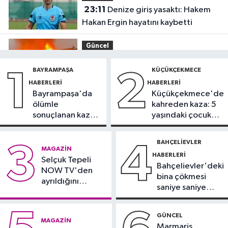
23:11
Denize giriş yasaktı: Hakem
Hakan Ergin hayatını kaybetti
Güncel
22:33
Bungalov ve tesisin mutfağı
BAYRAMPAŞA
KÜÇÜKÇEKMECE
1
2
alev alev yandı
HABERLERI
HABERLERI
Bayrampaşa'da
Küçükçekmece'de
Spor
ölümle
kahreden kaza: 5
22:30
Fenerbahçe, Sturm Graz
sonuçlanan kaza:
yaşındaki çocuk
maçı hazırlıklarını sürdürdü
Sürücü
yoğun bakımda
gözaltında
BAHÇELIEVLER
3
4
Güncel
MAGAZIN
HABERLERI
22:06
Selçuk Tepeli
TEM Otoyolu’nda tır alev
Bahçelievler'deki
NOW TV'den
alev yandı
bina çökmesi
ayrıldığını
saniye saniye
duyurdu
Arnavutköy Haberleri
görüntülendi
20:16
Şiddetli dalgalar arasında
GÜNCEL
MAGAZIN
can pazarı
Marmaris