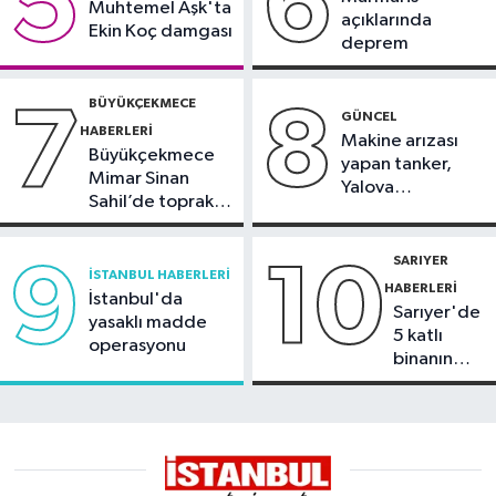
5
6
Muhtemel Aşk'ta
açıklarında
Ekin Koç damgası
deprem
BÜYÜKÇEKMECE
7
8
GÜNCEL
HABERLERI
Makine arızası
Büyükçekmece
yapan tanker,
Mimar Sinan
Yalova
Sahil’de toprak
Demirleme
kayması
Sahası'na alındı
SARIYER
9
10
İSTANBUL HABERLERI
HABERLERI
İstanbul'da
Sarıyer'de
yasaklı madde
5 katlı
operasyonu
binanın
çatısında
yangın