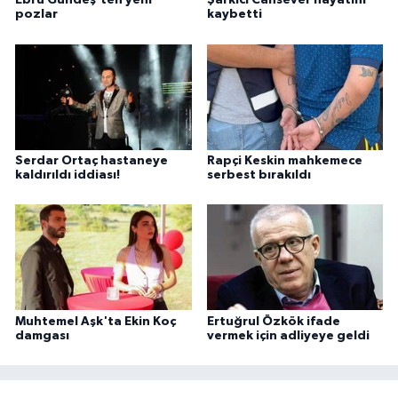
Ebru Gündeş'ten yeni
Şarkıcı Cansever hayatını
pozlar
kaybetti
Serdar Ortaç hastaneye
Rapçi Keskin mahkemece
kaldırıldı iddiası!
serbest bırakıldı
Muhtemel Aşk'ta Ekin Koç
Ertuğrul Özkök ifade
damgası
vermek için adliyeye geldi