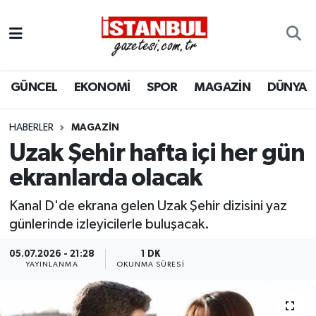
GÜNCEL
Nöbetçi Eczaneler
GÜNCEL
EKONOMİ
SPOR
MAGAZİN
DÜNYA
EKONOMİ
Hava Durumu
İSTANBUL
Trafik Durumu
HABERLER
MAGAZIN
Uzak Şehir hafta içi her gün
DÜNYA
Süper Lig Puan Durumu ve Fikstür
ekranlarda olacak
SPOR
Tüm Manşetler
Kanal D'de ekrana gelen Uzak Şehir dizisini yaz
günlerinde izleyicilerle buluşacak.
MAGAZİN
Son Dakika Haberleri
05.07.2026 - 21:28
1 DK
YAYINLANMA
OKUNMA SÜRESI
KÜLTÜR SANAT
Haber Arşivi
SAĞLIK