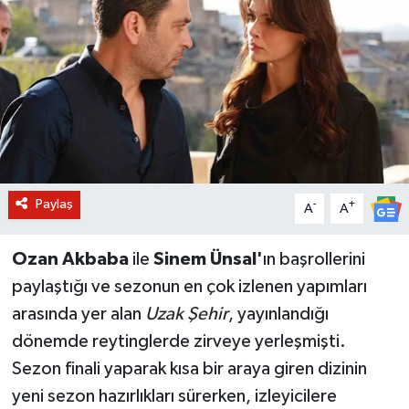
BİLİM VE TEKNOLOJİ
OTOMOBİL
KURUMSAL
Paylaş
-
+
A
A
Ozan Akbaba
ile
Sinem Ünsal'
ın başrollerini
paylaştığı ve sezonun en çok izlenen yapımları
arasında yer alan
Uzak Şehir
, yayınlandığı
dönemde reytinglerde zirveye yerleşmişti.
Sezon finali yaparak kısa bir araya giren dizinin
yeni sezon hazırlıkları sürerken, izleyicilere