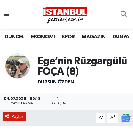
GÜNCEL
Nöbetçi Eczaneler
GÜNCEL
EKONOMİ
SPOR
MAGAZİN
DÜNYA
EKONOMİ
Hava Durumu
İSTANBUL
Trafik Durumu
Ege’nin Rüzgargülü
DÜNYA
Süper Lig Puan Durumu ve Fikstür
FOÇA (8)
DURSUN ÖZDEN
SPOR
Tüm Manşetler
MAGAZİN
Son Dakika Haberleri
04.07.2026 - 00:18
1
YAYINLANMA
PAYLAŞIM
KÜLTÜR SANAT
Haber Arşivi
Paylaş
-
+
A
A
SAĞLIK