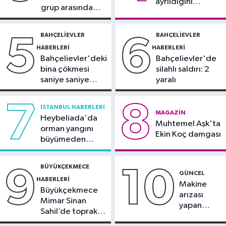
ayrıldığını
grup arasında
duyurdu
Güngören Haberleri
silahlı kavga
09:17
Güngören’de balkonu çöken
BAHÇELIEVLER
BAHÇELIEVLER
5
6
5 katlı bina tahliye edildi
HABERLERI
HABERLERI
Bahçelievler'deki
Bahçelievler'de
bina çökmesi
silahlı saldırı: 2
saniye saniye
yaralı
görüntülendi
7
8
İSTANBUL HABERLERI
MAGAZIN
Heybeliada'da
Muhtemel Aşk'ta
orman yangını
Ekin Koç damgası
büyümeden
söndürüldü
BÜYÜKÇEKMECE
9
10
GÜNCEL
HABERLERI
Makine
Büyükçekmece
arızası
Mimar Sinan
yapan
Sahil’de toprak
tanker,
kayması