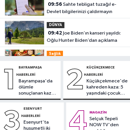
09:56
Sahte tebligat tuzağı! e-
Devlet bilgilerinizi çaldırmayın
DÜNYA
09:42
Joe Biden’ın kanseri yayıldı:
Oğlu Hunter Biden’dan açıklama
Sağlık
09:38
Uzmanı uyardı: Yulaf sağlıklı
BAYRAMPAŞA
KÜÇÜKÇEKMECE
1
2
ama sınırsız değil
HABERLERI
HABERLERI
Bayrampaşa'da
Küçükçekmece'de
Güncel
ölümle
kahreden kaza: 5
09:28
Trabzon’da Salah heyecanı:
sonuçlanan kaza:
yaşındaki çocuk
Turizmde hareketlilik başladı
Sürücü
yoğun bakımda
gözaltında
ESENYURT
3
4
Sağlık
MAGAZIN
HABERLERI
09:20
Selçuk Tepeli
Denize girerken dikkat!
Esenyurt'ta
NOW TV'den
Kayalık bölgelerde zehirli tehlike
husumetli iki