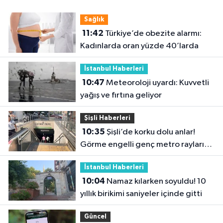
Sağlık
11:42
Türkiye’de obezite alarmı:
Kadınlarda oran yüzde 40’larda
İstanbul Haberleri
10:47
Meteoroloji uyardı: Kuvvetli
yağış ve fırtına geliyor
Şişli Haberleri
10:35
Şişli’de korku dolu anlar!
Görme engelli genç metro raylarına
düştü
İstanbul Haberleri
10:04
Namaz kılarken soyuldu! 10
yıllık birikimi saniyeler içinde gitti
Güncel