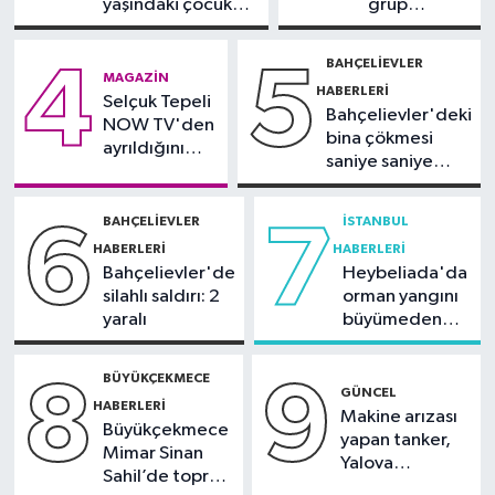
yaşındaki çocuk
grup
yoğun bakımda
arasında
Bilim ve Teknoloji
silahlı kavga
BAHÇELIEVLER
4
5
09:29
TeknoKöprü PoC
MAGAZIN
HABERLERI
Selçuk Tepeli
Buluşması’nda bankacılık ve
Bahçelievler'deki
NOW TV'den
teknoloji girişimleri bir araya
bina çökmesi
ayrıldığını
geldi
saniye saniye
duyurdu
görüntülendi
BAHÇELIEVLER
İSTANBUL
6
7
HABERLERI
HABERLERI
Bahçelievler'de
Heybeliada'da
silahlı saldırı: 2
orman yangını
yaralı
büyümeden
söndürüldü
BÜYÜKÇEKMECE
8
9
GÜNCEL
HABERLERI
Makine arızası
Büyükçekmece
yapan tanker,
Mimar Sinan
Yalova
Sahil’de toprak
Demirleme