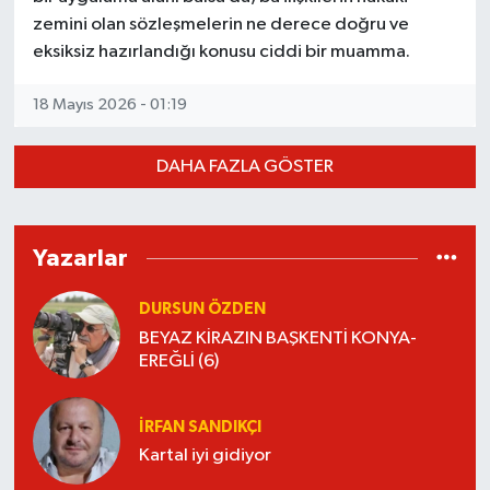
zemini olan sözleşmelerin ne derece doğru ve
eksiksiz hazırlandığı konusu ciddi bir muamma.
18 Mayıs 2026 - 01:19
DAHA FAZLA GÖSTER
Yazarlar
DURSUN ÖZDEN
BEYAZ KİRAZIN BAŞKENTİ KONYA-
EREĞLİ (6)
İRFAN SANDIKÇI
Kartal iyi gidiyor