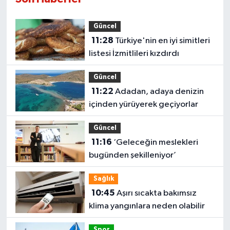
Güncel
11:28
Türkiye'nin en iyi simitleri
listesi İzmitlileri kızdırdı
Güncel
11:22
Adadan, adaya denizin
içinden yürüyerek geçiyorlar
Güncel
11:16
‘Geleceğin meslekleri
bugünden şekilleniyor’
Sağlık
10:45
Aşırı sıcakta bakımsız
klima yangınlara neden olabilir
Spor