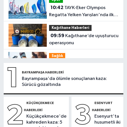
10:42
TAYK-Eker Olympos
Regatta Yelken Yarışları'nda ilk
günün sonuçları belli oldu
Kağıthane Haberleri
09:59
Kağıthane’de uyuşturucu
operasyonu
Sağlık
09:56
Ekran bağımlılığına karşı
1
'bağımlılık yapmayan telefon'
BAYRAMPAŞA HABERLERI
tavsiyesi
Bayrampaşa'da ölümle sonuçlanan kaza:
İstanbul Haberleri
Sürücü gözaltında
09:53
Sazlıbosna Barajı’nda
misina ve ağlara takılan
KÜÇÜKÇEKMECE
ESENYURT
2
3
karabatağı itfaiye kurtardı
HABERLERI
HABERLERI
Güncel
Küçükçekmece'de
Esenyurt'ta
09:32
Hava kararınca
kahreden kaza: 5
husumetli iki
nüfusunun 100 katını ağırlıyor