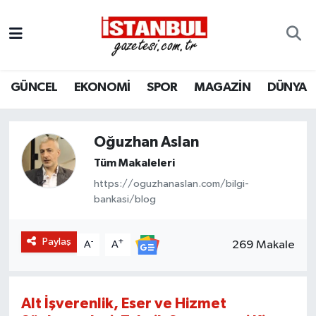
GÜNCEL
Nöbetçi Eczaneler
GÜNCEL
EKONOMİ
SPOR
MAGAZİN
DÜNYA
EKONOMİ
Hava Durumu
İSTANBUL
Trafik Durumu
Oğuzhan Aslan
DÜNYA
Süper Lig Puan Durumu ve Fikstür
Tüm Makaleleri
https://oguzhanaslan.com/bilgi-
SPOR
Tüm Manşetler
bankasi/blog
MAGAZİN
Son Dakika Haberleri
Paylaş
-
+
269 Makale
A
A
KÜLTÜR SANAT
Haber Arşivi
Alt İşverenlik, Eser ve Hizmet
SAĞLIK