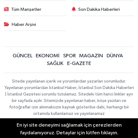
Tüm Manşetler
Son Dakika Haberleri
Haber Arşivi
GÜNCEL
EKONOMİ
SPOR
MAGAZİN
DÜNYA
SAĞLIK
E-GAZETE
Sitede yayınlanan içerik ve yorumlardan yazarları sorumludur.
Yayınlanan yorumlardan İstanbul Haber, İstanbul Son Dakika Haberleri
| İstanbul Gazetesi sorumlu tutulamaz. Sitedeki tüm harici linkler ayrı
bir sayfada açılır. Sitemizde yayınlanan haber, köşe yazıları ve
fotoğraflar izin alınmaksızın kaynak gösterilse dahi, herhangi bir
ortamda kullanılamaz ve yayınlanamaz
En iyi site deneyimi sağlamak için çerezlerden
İletişim
Künye
faydalanıyoruz. Detaylar için lütfen tıklayın.
Haber Yazılımı:
TE Bilişim
|
KURUMSAL