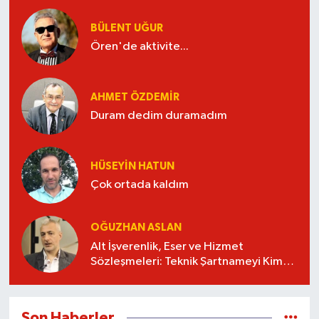
BÜLENT UĞUR
Ören'de aktivite...
AHMET ÖZDEMIR
Duram dedim duramadım
HÜSEYIN HATUN
Çok ortada kaldım
OĞUZHAN ASLAN
Alt İşverenlik, Eser ve Hizmet
Sözleşmeleri: Teknik Şartnameyi Kim
Hazırlamalı?
Son Haberler