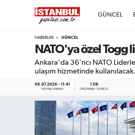
GÜNCEL
GÜNCEL
Nöbetçi Eczaneler
HABERLER
GÜNCEL
EKONOMİ
Hava Durumu
NATO'ya özel Togg l
İSTANBUL
Trafik Durumu
Ankara'da 36'ncı NATO Liderler 
DÜNYA
Süper Lig Puan Durumu ve Fikstür
ulaşım hizmetinde kullanılacak
SPOR
Tüm Manşetler
06.07.2026 - 11:41
1 DK
YAYINLANMA
OKUNMA SÜRESI
MAGAZİN
Son Dakika Haberleri
KÜLTÜR SANAT
Haber Arşivi
SAĞLIK