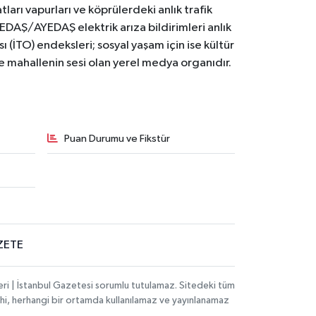
ları vapurları ve köprülerdeki anlık trafik
BEDAŞ/AYEDAŞ elektrik arıza bildirimleri anlık
ı (İTO) endeksleri; sosyal yaşam için ise kültür
ve mahallenin sesi olan yerel medya organıdır.
Puan Durumu ve Fikstür
ZETE
eri | İstanbul Gazetesi sorumlu tutulamaz. Sitedeki tüm
 dahi, herhangi bir ortamda kullanılamaz ve yayınlanamaz