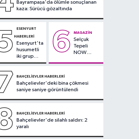
4
Bayrampaşa'da ölümle sonuçlanan
yağlı" demeyin,
kaza: Sürücü gözaltında
önlemini alın
ESENYURT
5
6
MAGAZIN
HABERLERI
Selçuk
Esenyurt'ta
Tepeli
husumetli
NOW
iki grup
TV'den
arasında
ayrıldığını
silahlı
7
duyurdu
kavga
BAHÇELIEVLER HABERLERI
Bahçelievler'deki bina çökmesi
saniye saniye görüntülendi
8
BAHÇELIEVLER HABERLERI
Bahçelievler'de silahlı saldırı: 2
yaralı