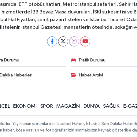
aşımda İETT otobüs hatları, Metro İstanbul seferleri, Şehir Hat
 hizmetlerde İBB Beyaz Masa duyuruları, İSKİ su kesintisi ve 
bul Hal Fiyatları, semt pazarı listeleri ve İstanbul Ticaret Odas
listelenir. İstanbul Gazetesi; manşetlerin ötesinde, sokağın 
va Durumu
Trafik Durumu
Dakika Haberleri
Haber Arşivi
CEL
EKONOMİ
SPOR
MAGAZİN
DÜNYA
SAĞLIK
E-GA
mludur. Yayınlanan yorumlardan İstanbul Haber, İstanbul Son Dakika Haberl
lanan haber, köşe yazıları ve fotoğraflar izin alınmaksızın kaynak gösterilse