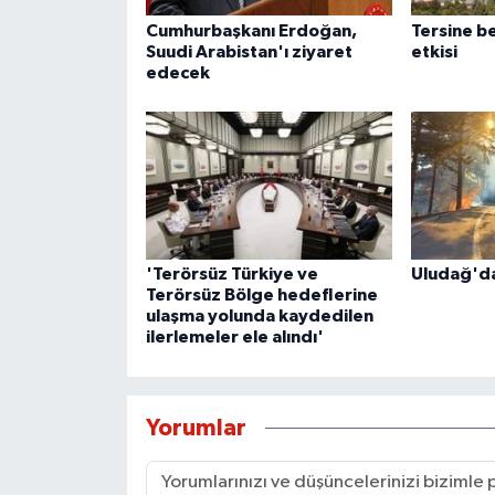
Cumhurbaşkanı Erdoğan,
Tersine b
Suudi Arabistan'ı ziyaret
etkisi
edecek
'Terörsüz Türkiye ve
Uludağ'da
Terörsüz Bölge hedeflerine
ulaşma yolunda kaydedilen
ilerlemeler ele alındı'
Yorumlar