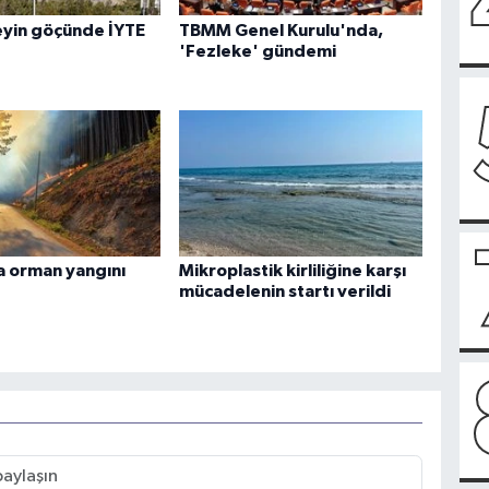
eyin göçünde İYTE
TBMM Genel Kurulu'nda,
'Fezleke' gündemi
 orman yangını
Mikroplastik kirliliğine karşı
mücadelenin startı verildi