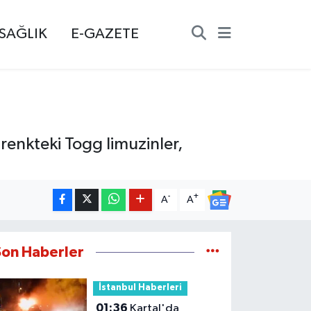
SAĞLIK
E-GAZETE
renkteki Togg limuzinler,
-
+
A
A
Son Haberler
İstanbul Haberleri
01:36
Kartal'da