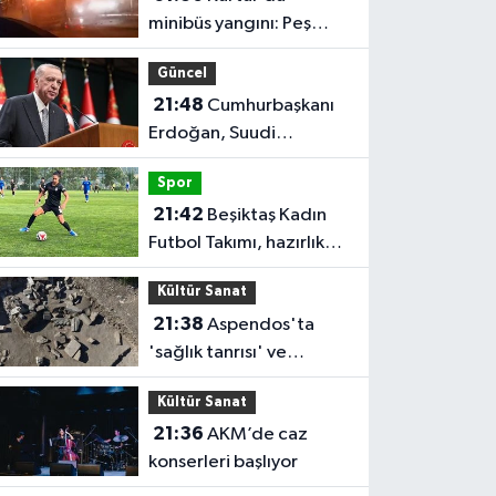
minibüs yangını: Peş
peşe patlamalar paniğe
Güncel
neden oldu
21:48
Cumhurbaşkanı
Erdoğan, Suudi
Arabistan'ı ziyaret
Spor
edecek
21:42
Beşiktaş Kadın
Futbol Takımı, hazırlık
maçında FOMGET'i 3-1
Kültür Sanat
mağlup etti
21:38
Aspendos'ta
'sağlık tanrısı' ve
oğlunun heykeli bulundu
Kültür Sanat
21:36
AKM’de caz
konserleri başlıyor