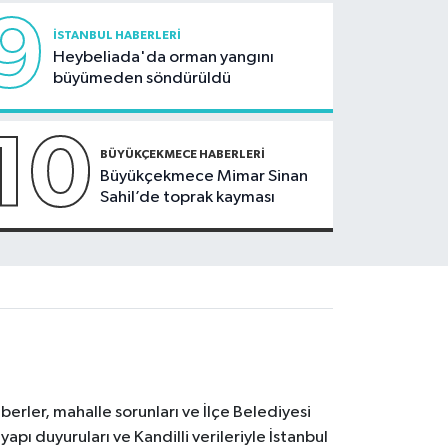
9
İSTANBUL HABERLERI
Heybeliada'da orman yangını
büyümeden söndürüldü
10
BÜYÜKÇEKMECE HABERLERI
Büyükçekmece Mimar Sinan
Sahil’de toprak kayması
erler, mahalle sorunları ve İlçe Belediyesi
yapı duyuruları ve Kandilli verileriyle İstanbul