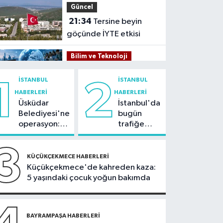
Güncel
21:34
Tersine beyin
göçünde İYTE etkisi
Bilim ve Teknoloji
21:26
İnternet kullanan
İSTANBUL
İSTANBUL
1
2
bireylerin oranı yüzde
HABERLERI
HABERLERI
92,3 oldu
Üsküdar
İstanbul'da
Bilim ve Teknoloji
Belediyesi'ne
bugün
21:23
5G abone sayısı
operasyon:
trafiğe
4 ayda 44,5 milyona
Sinem
dikkat:
ulaştı
Dedetaş'a
Rams Park
3
Kültür Sanat
tutuklama
çevresinde
KÜÇÜKÇEKMECE HABERLERI
talebi
bazı yollar
Küçükçekmece'de kahreden kaza:
21:21
Esenler
kapatılacak
5 yaşındaki çocuk yoğun bakımda
Belediyesi vatandaşları
yazlık sinemada
Sağlık
buluşturuyor
21:17
BAYRAMPAŞA HABERLERI
"Karaciğerim