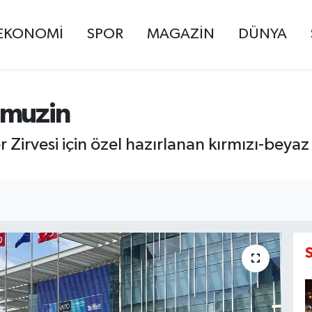
EKONOMİ
SPOR
MAGAZİN
DÜNYA
imuzin
Zirvesi için özel hazırlanan kırmızı-beyaz 
.