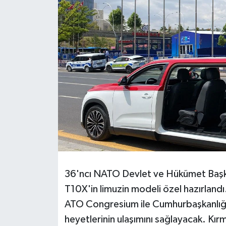
BİLİM VE TEKNOLOJİ
OTOMOBİL
KURUMSAL
36'ncı NATO Devlet ve Hükümet Başka
T10X'in limuzin modeli özel hazırlandı.
ATO Congresium ile Cumhurbaşkanlığı 
heyetlerinin ulaşımını sağlayacak. Kır