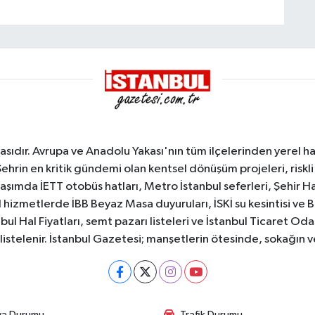
sıdır. Avrupa ve Anadolu Yakası'nın tüm ilçelerinden yerel hab
Şehrin en kritik gündemi olan kentsel dönüşüm projeleri, riskli 
aşımda İETT otobüs hatları, Metro İstanbul seferleri, Şehir Hat
 hizmetlerde İBB Beyaz Masa duyuruları, İSKİ su kesintisi ve 
bul Hal Fiyatları, semt pazarı listeleri ve İstanbul Ticaret Odas
listelenir. İstanbul Gazetesi; manşetlerin ötesinde, sokağın 
va Durumu
Trafik Durumu