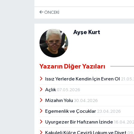
ÖNCEKI
Ayşe Kurt
Yazarın Diğer Yazıları
Issız Yerlerde Kendin İçin Evren Ol
21.05
Açlık
07.05.2026
Mizahın Yolu
30.04.2026
Egemenlik ve Çocuklar
23.04.2026
Uyurgezer Bir Hafızanın İzinde
16.04.20
Kakuleli Külçe Cevizli Lokum ve Diyet
09