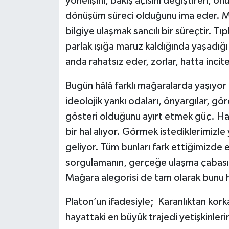
yönelişini, bakış açısını değiştiren, o
dönüşüm süreci olduğunu ima eder. M
bilgiye ulaşmak sancılı bir süreçtir. Tıp
parlak ışığa maruz kaldığında yaşadığı 
anda rahatsız eder, zorlar, hatta inciteb
Bugün hâlâ farklı mağaralarda yaşıyor g
ideolojik yankı odaları, önyargılar, gö
gösteri olduğunu ayırt etmek güç. Ha
bir hal alıyor. Görmek istediklerimiz
geliyor. Tüm bunları fark ettiğimizde el
sorgulamanın, gerçeğe ulaşma çabasın
Mağara alegorisi de tam olarak bunu ha
Platon’un ifadesiyle; Karanlıktan korka
hayattaki en büyük trajedi yetişkinler