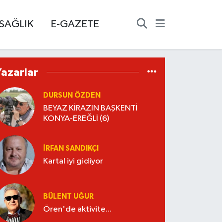
SAĞLIK
E-GAZETE
Yazarlar
DURSUN ÖZDEN
BEYAZ KİRAZIN BAŞKENTİ
KONYA-EREĞLİ (6)
İRFAN SANDIKÇI
Kartal iyi gidiyor
BÜLENT UĞUR
Ören'de aktivite...