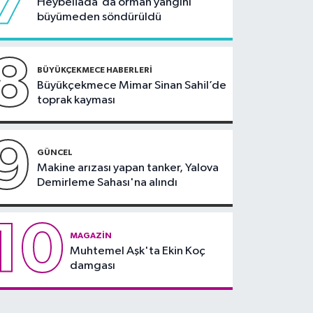
7
Heybeliada'da orman yangını
büyümeden söndürüldü
8
BÜYÜKÇEKMECE HABERLERI
Büyükçekmece Mimar Sinan Sahil’de
toprak kayması
9
GÜNCEL
Makine arızası yapan tanker, Yalova
Demirleme Sahası'na alındı
10
MAGAZIN
Muhtemel Aşk'ta Ekin Koç
damgası