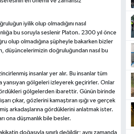
elsefesinin en önemli ve zamansız
luğun iyilik olup olmadığını nasıl
anlığa bu soruyla seslenir Platon. 2300 yıl önce
ru olup olmadığına şüpheyle bakarken bizler
in, düşüncelerimizin doğruluğundan nasıl bu
cirlenmiş insanlar yer alır. Bu insanlar tüm
 yansıyan gölgeleri izleyerek geçirirler. Onlar
ördükleri gölgelerden ibarettir. Günün birinde
dışarı çıkar, gözlerini kamaştıran ışığı ve gerçek
iş arkadaşlarına gördüklerini anlatmak ister.
rı ona düşmanlık bile besler.
akikatin doğasıyla sınırlı değildir; aynı zamanda