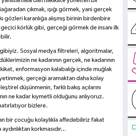
nu yanılsamalardan hakikate yönelten bir
ağaradan çıkmak, ışığı görmek, yani gerçek
kı gözleri karanlığa alışmış birinin birdenbire
geçici körlük gibi, gerçeği görmek de insanı ilk
ilir.
ibiyiz. Sosyal medya filtreleri, algoritmalar,
rdüklerimizin ne kadarının gerçek, ne kadarının
kikat, enformasyon kalabalığı içinde muğlak
le yetinmek, gerçeği aramaktan daha kolay
eştirel düşünmenin, farklı bakış açılarını
ın ne kadar kıymetli olduğunu anlıyoruz.
tırlatıyor bizlere.
n bir çocuğu kolaylıkla affedebiliriz fakat
in aydınlıktan korkmasıdır…