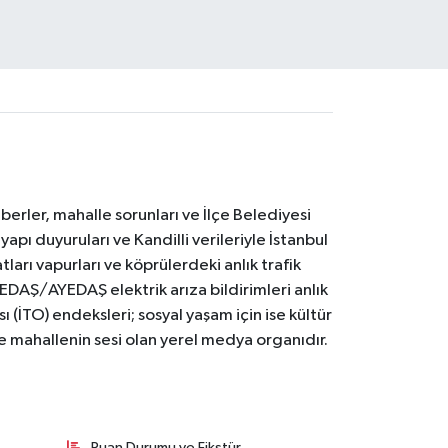
erler, mahalle sorunları ve İlçe Belediyesi
yapı duyuruları ve Kandilli verileriyle İstanbul
ları vapurları ve köprülerdeki anlık trafik
BEDAŞ/AYEDAŞ elektrik arıza bildirimleri anlık
ı (İTO) endeksleri; sosyal yaşam için ise kültür
ve mahallenin sesi olan yerel medya organıdır.
Puan Durumu ve Fikstür