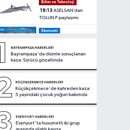
Bilim ve Teknoloji
tehdit eden saldırgana
19:13
ASELSAN’dan
180 bin lira ceza
TOLUN P paylaşımı
Ekonomi
19:08
THY, temmuz
1
ayında 9,5 milyon yolcu
BAYRAMPAŞA HABERLERI
taşıdı
Bayrampaşa'da ölümle sonuçlanan
Bilim ve Teknoloji
kaza: Sürücü gözaltında
19:05
Türksat
televizyon yayınları yeni
2
nesil uydulara taşınıyor
KÜÇÜKÇEKMECE HABERLERI
Otomobil
Küçükçekmece'de kahreden kaza:
5 yaşındaki çocuk yoğun bakımda
19:03
Motosiklet
deneyimi denize
taşınacak
3
Güncel
ESENYURT HABERLERI
Esenyurt'ta husumetli iki grup
19:00
'Çerçeve yasa'
arasında silahlı kavga