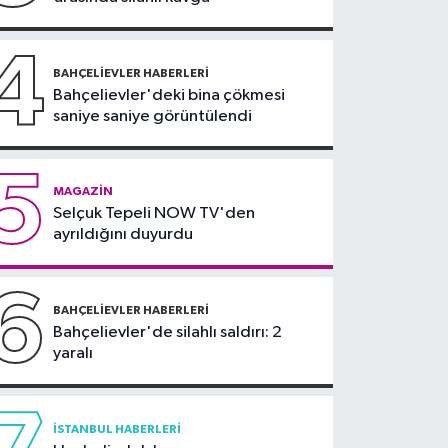
teklifi komisyonda
4
BAHÇELIEVLER HABERLERI
Bahçelievler'deki bina çökmesi
saniye saniye görüntülendi
5
MAGAZIN
Selçuk Tepeli NOW TV'den
ayrıldığını duyurdu
6
BAHÇELIEVLER HABERLERI
Bahçelievler'de silahlı saldırı: 2
yaralı
İSTANBUL HABERLERI