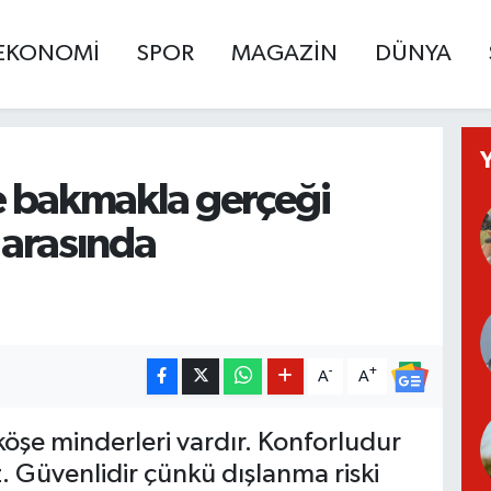
EKONOMİ
SPOR
MAGAZİN
DÜNYA
 bakmakla gerçeği
arasında
-
+
A
A
köşe minderleri vardır. Konforludur
 Güvenlidir çünkü dışlanma riski