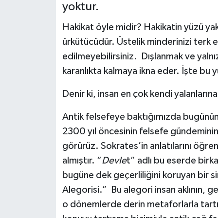
yoktur.
BİLİM VE TEKNOLOJİ
Hakikat öyle midir? Hakikatin yüzü yak
ürkütücüdür. Üstelik minderinizi ter
OTOMOBİL
edilmeyebilirsiniz. Dışlanmak ve yalnı
KURUMSAL
karanlıkta kalmaya ikna eder. İşte bu
Denir ki, insan en çok kendi yalanlarına 
Antik felsefeye baktığımızda bugünün 
2300 yıl öncesinin felsefe gündemini
görürüz. Sokrates’in anlatılarını öğren
almıştır. “
Devle
t” adlı bu eserde birka
bugüne dek geçerliliğini koruyan bi
Alegorisi.” Bu alegori insan aklının, ge
o dönemlerde derin metaforlarla tartı