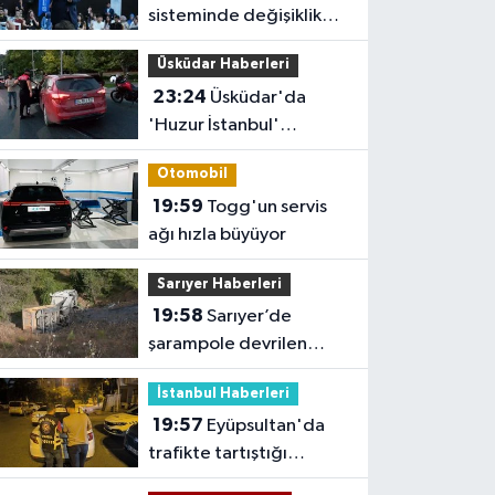
sisteminde değişiklik
yok ama sorular
Üsküdar Haberleri
müfredata uygun hale
23:24
Üsküdar'da
gelecek'
'Huzur İstanbul'
denetimi
Otomobil
19:59
Togg'un servis
ağı hızla büyüyor
Sarıyer Haberleri
19:58
Sarıyer’de
şarampole devrilen
hafriyat kamyonunun
İstanbul Haberleri
şoförü yaralandı
19:57
Eyüpsultan'da
trafikte tartıştığı
sürücünün önünü kesip