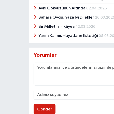
Aynı Gökyüzünün Altında
02.04.2026
Bahara Övgü, Yaza İyi Dilekler
26.03.202
Bir Milletin Hikâyesi
12.03.2026
Yarım Kalmış Hayatların Estetiği
05.03.2
Yorumlar
Gönder