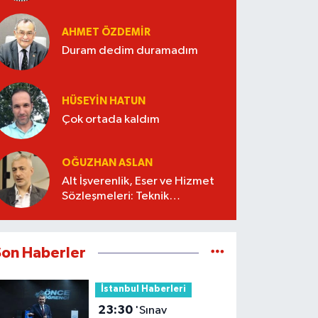
AHMET ÖZDEMIR
Duram dedim duramadım
HÜSEYIN HATUN
Çok ortada kaldım
OĞUZHAN ASLAN
Alt İşverenlik, Eser ve Hizmet
Sözleşmeleri: Teknik
Şartnameyi Kim Hazırlamalı?
Son Haberler
İstanbul Haberleri
23:30
'Sınav