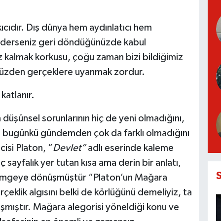
ıcıdır. Dış dünya hem aydınlatıcı hem
k ederseniz geri döndüğünüzde kabul
z kalmak korkusu, çoğu zaman bizi bildiğimiz
 yüzden gerçeklere uyanmak zordur.
katlanır.
düşünsel sorunlarının hiç de yeni olmadığını,
n bugünkü gündemden çok da farklı olmadığını
cisi Platon, “
Devlet”
adlı eserinde kaleme
ç sayfalık yer tutan kısa ama derin bir anlatı,
r simgeye dönüşmüştür “Platon’un Mağara
rçeklik algısını belki de körlüğünü demeliyiz, ta
şmıştır. Mağara alegorisi yöneldiği konu ve