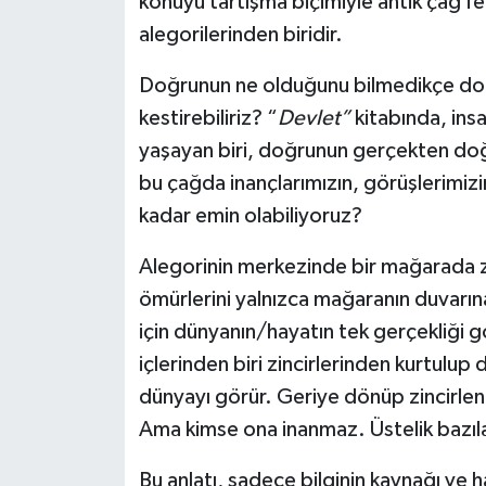
konuyu tartışma biçimiyle antik çağ f
alegorilerinden biridir.
Doğrunun ne olduğunu bilmedikçe doğru
kestirebiliriz? “
Devlet”
kitabında, ins
yaşayan biri, doğrunun gerçekten doğ
bu çağda inançlarımızın, görüşlerimiz
kadar emin olabiliyoruz?
Alegorinin merkezinde bir mağarada zin
ömürlerini yalnızca mağaranın duvarına
için dünyanın/hayatın tek gerçekliği g
içlerinden biri zincirlerinden kurtulup 
dünyayı görür. Geriye dönüp zincirlenm
Ama kimse ona inanmaz. Üstelik bazıla
Bu anlatı, sadece bilginin kaynağı ve h