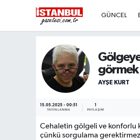
GÜNCEL
GÜNCEL
Nöbetçi Eczaneler
EKONOMİ
Hava Durumu
Gölgeye
İSTANBUL
Trafik Durumu
görmek 
DÜNYA
Süper Lig Puan Durumu ve Fikstür
AYŞE KURT
SPOR
Tüm Manşetler
MAGAZİN
Son Dakika Haberleri
15.05.2025 - 00:51
1
YAYINLANMA
PAYLAŞIM
KÜLTÜR SANAT
Haber Arşivi
Cehaletin gölgeli ve konforlu 
çünkü sorgulama gerektirmez.
SAĞLIK