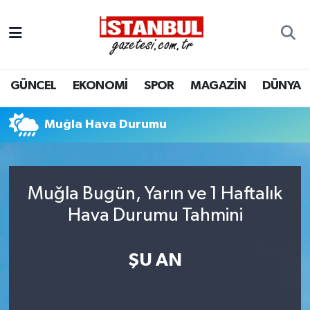
GÜNCEL
Nöbetçi Eczaneler
GÜNCEL
EKONOMİ
SPOR
MAGAZİN
DÜNYA
EKONOMİ
Hava Durumu
İSTANBUL
Trafik Durumu
Muğla Hava Durumu
DÜNYA
Süper Lig Puan Durumu ve Fikstür
Muğla Bugün, Yarın ve 1 Haftalık
SPOR
Tüm Manşetler
Hava Durumu Tahmini
MAGAZİN
Son Dakika Haberleri
ŞU AN
KÜLTÜR SANAT
Haber Arşivi
SAĞLIK