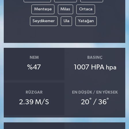
Menteşe
Milas
Ortaca
Seydikemer
Ula
Yatağan
NEM
BASINÇ
%47
1007 HPA
hpa
RÜZGAR
EN DÜŞÜK / EN YÜKSEK
°
°
2.39 M/S
20
/ 36