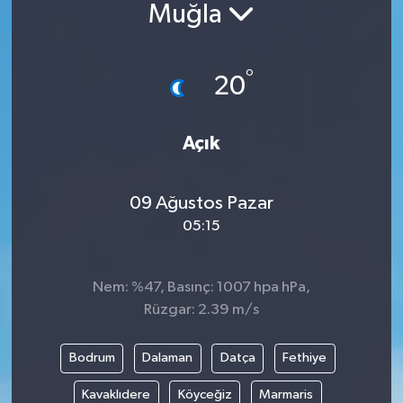
Muğla
BİLİM VE TEKNOLOJİ
°
OTOMOBİL
20
KURUMSAL
Açık
09 Ağustos Pazar
05:15
Nem: %47, Basınç: 1007 hpa hPa,
Rüzgar: 2.39 m/s
Bodrum
Dalaman
Datça
Fethiye
Kavaklıdere
Köyceğiz
Marmaris