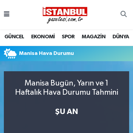
GÜNCEL
Nöbetçi Eczaneler
GÜNCEL
EKONOMİ
SPOR
MAGAZİN
DÜNYA
EKONOMİ
Hava Durumu
İSTANBUL
Trafik Durumu
Manisa Hava Durumu
DÜNYA
Süper Lig Puan Durumu ve Fikstür
Manisa Bugün, Yarın ve 1
SPOR
Tüm Manşetler
Haftalık Hava Durumu Tahmini
MAGAZİN
Son Dakika Haberleri
ŞU AN
KÜLTÜR SANAT
Haber Arşivi
SAĞLIK