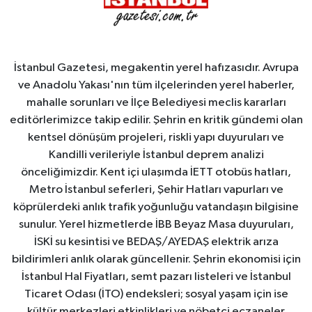
İstanbul Gazetesi, megakentin yerel hafızasıdır. Avrupa
ve Anadolu Yakası'nın tüm ilçelerinden yerel haberler,
mahalle sorunları ve İlçe Belediyesi meclis kararları
editörlerimizce takip edilir. Şehrin en kritik gündemi olan
kentsel dönüşüm projeleri, riskli yapı duyuruları ve
Kandilli verileriyle İstanbul deprem analizi
önceliğimizdir. Kent içi ulaşımda İETT otobüs hatları,
Metro İstanbul seferleri, Şehir Hatları vapurları ve
köprülerdeki anlık trafik yoğunluğu vatandaşın bilgisine
sunulur. Yerel hizmetlerde İBB Beyaz Masa duyuruları,
İSKİ su kesintisi ve BEDAŞ/AYEDAŞ elektrik arıza
bildirimleri anlık olarak güncellenir. Şehrin ekonomisi için
İstanbul Hal Fiyatları, semt pazarı listeleri ve İstanbul
Ticaret Odası (İTO) endeksleri; sosyal yaşam için ise
kültür merkezleri etkinlikleri ve nöbetçi eczaneler