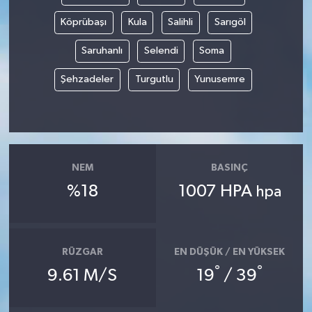
Köprübaşı
Kula
Salihli
Sarıgöl
Saruhanlı
Selendi
Soma
Şehzadeler
Turgutlu
Yunusemre
NEM
BASINÇ
%18
1007 HPA
hpa
RÜZGAR
EN DÜŞÜK / EN YÜKSEK
°
°
9.61 M/S
19
/ 39