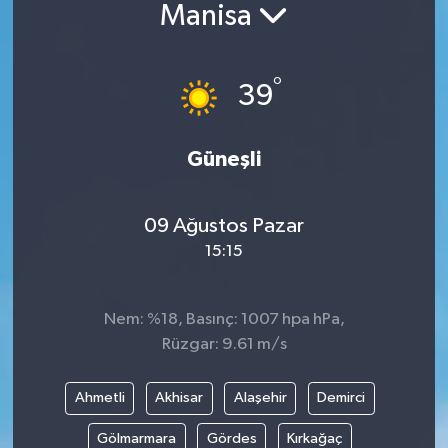
Manisa
BİLİM VE TEKNOLOJİ
°
OTOMOBİL
39
KURUMSAL
Güneşli
09 Ağustos Pazar
15:15
Nem: %18, Basınç: 1007 hpa hPa,
Rüzgar: 9.61 m/s
Ahmetli
Akhisar
Alaşehir
Demirci
Gölmarmara
Gördes
Kırkağaç