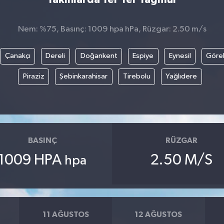
Nem: %75, Basınç: 1009 hpa hPa, Rüzgar: 2.50 m/s
Çanakçı
Dereli
Doğankent
Espiye
Eynesil
Göre
Piraziz
Şebinkarahisar
Tirebolu
Yağlıdere
BASINÇ
RÜZGAR
1009 HPA
2.50 M/S
hpa
11 AĞUSTOS
12 AĞUSTOS