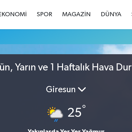
EKONOMİ
SPOR
MAGAZİN
DÜNYA
u
n, Yarın ve 1 Haftalık Hava D
Giresun
°
25
Yakınlarda Yer Yer Yağmur