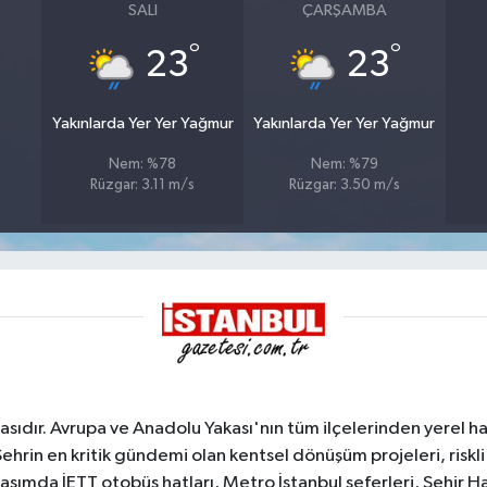
SALI
ÇARŞAMBA
°
°
23
23
Yakınlarda Yer Yer Yağmur
Yakınlarda Yer Yer Yağmur
Nem: %78
Nem: %79
Rüzgar: 3.11 m/s
Rüzgar: 3.50 m/s
sıdır. Avrupa ve Anadolu Yakası'nın tüm ilçelerinden yerel hab
Şehrin en kritik gündemi olan kentsel dönüşüm projeleri, riskli 
aşımda İETT otobüs hatları, Metro İstanbul seferleri, Şehir Hat