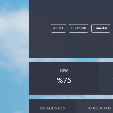
BİLİM VE TEKNOLOJİ
OTOMOBİL
Alucra
Bulancak
Çamoluk
KURUMSAL
NEM
%75
09 AĞUSTOS
10 AĞUSTOS