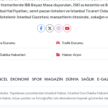
 hizmetlerde İBB Beyaz Masa duyuruları, İSKİ su kesintisi ve 
bul Hal Fiyatları, semt pazarı listeleri ve İstanbul Ticaret Odas
listelenir. İstanbul Gazetesi; manşetlerin ötesinde, sokağın 
va Durumu
Trafik Durumu
Dakika Haberleri
Haber Arşivi
CEL
EKONOMİ
SPOR
MAGAZİN
DÜNYA
SAĞLIK
E-GA
mludur. Yayınlanan yorumlardan İstanbul Haber, İstanbul Son Dakika Haberl
lanan haber, köşe yazıları ve fotoğraflar izin alınmaksızın kaynak gösterilse