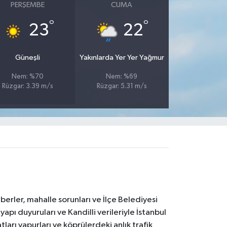
PERŞEMBE
CUMA
°
°
23
22
Güneşli
Yakınlarda Yer Yer Yağmur
Nem: %70
Nem: %69
Rüzgar: 3.39 m/s
Rüzgar: 5.31 m/s
erler, mahalle sorunları ve İlçe Belediyesi
yapı duyuruları ve Kandilli verileriyle İstanbul
ları vapurları ve köprülerdeki anlık trafik