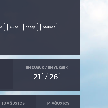
le
Güce
Keşap
Merkez
EN DÜŞÜK / EN YÜKSEK
°
°
21
/ 26
13 AĞUSTOS
14 AĞUSTOS