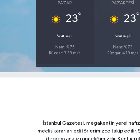
PAZAR
PAZARTESI
°
°
23
23
Güneşli
Güneşli
Nem: %75
Nem: %73
Rüzgar: 3.39 m/s
Rüzgar: 4.19 m/s
İstanbul Gazetesi, megakentin yerel hafıza
meclis kararları editörlerimizce takip edilir. 
deprem analizi önceliğimizdir. Kent içi ul