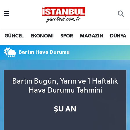
GÜNCEL
Nöbetçi Eczaneler
GÜNCEL
EKONOMİ
SPOR
MAGAZİN
DÜNYA
EKONOMİ
Hava Durumu
İSTANBUL
Trafik Durumu
Bartın Hava Durumu
DÜNYA
Süper Lig Puan Durumu ve Fikstür
Bartın Bugün, Yarın ve 1 Haftalık
SPOR
Tüm Manşetler
Hava Durumu Tahmini
MAGAZİN
Son Dakika Haberleri
ŞU AN
KÜLTÜR SANAT
Haber Arşivi
SAĞLIK