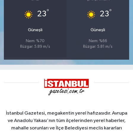
°
°
23
23
Güneşli
Güneşli
Nem: %70
Nem: %66
Rüzgar: 5.89 m/s
Rüzgar: 5.81 m/s
İstanbul Gazetesi, megakentin yerel hafızasıdır. Avrupa
ve Anadolu Yakası'nın tüm ilçelerinden yerel haberler,
mahalle sorunları ve İlçe Belediyesi meclis kararları