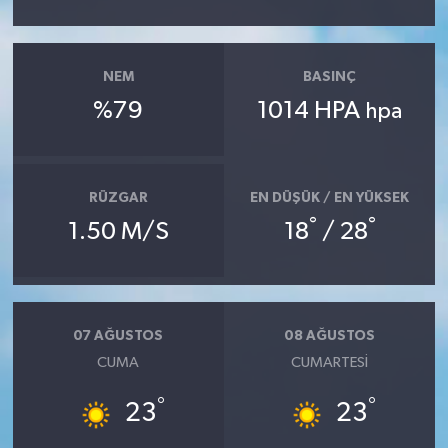
NEM
BASINÇ
%79
1014 HPA
hpa
RÜZGAR
EN DÜŞÜK / EN YÜKSEK
°
°
1.50 M/S
18
/ 28
07 AĞUSTOS
08 AĞUSTOS
CUMA
CUMARTESI
°
°
23
23