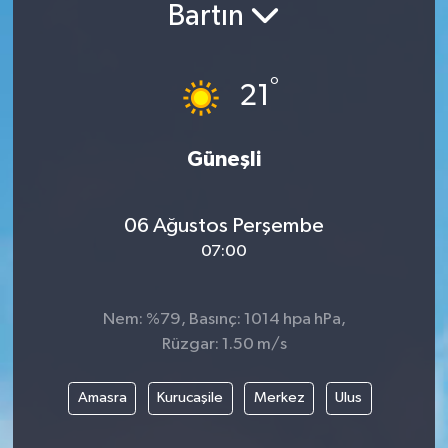
Bartın
BİLİM VE TEKNOLOJİ
°
OTOMOBİL
21
KURUMSAL
Güneşli
06 Ağustos Perşembe
07:00
Nem: %79, Basınç: 1014 hpa hPa,
Rüzgar: 1.50 m/s
Amasra
Kurucaşile
Merkez
Ulus