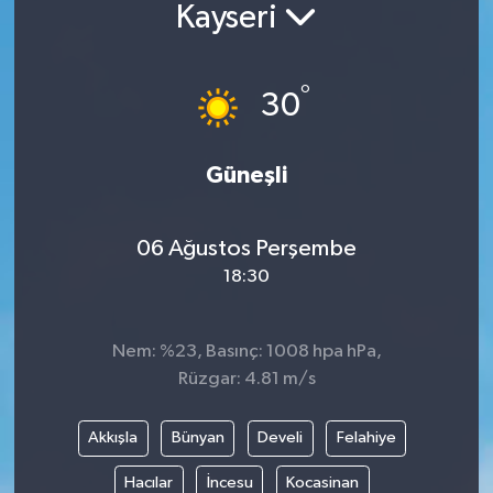
Kayseri
BİLİM VE TEKNOLOJİ
°
OTOMOBİL
30
KURUMSAL
Güneşli
06 Ağustos Perşembe
18:30
Nem: %23, Basınç: 1008 hpa hPa,
Rüzgar: 4.81 m/s
Akkışla
Bünyan
Develi
Felahiye
Hacılar
İncesu
Kocasinan