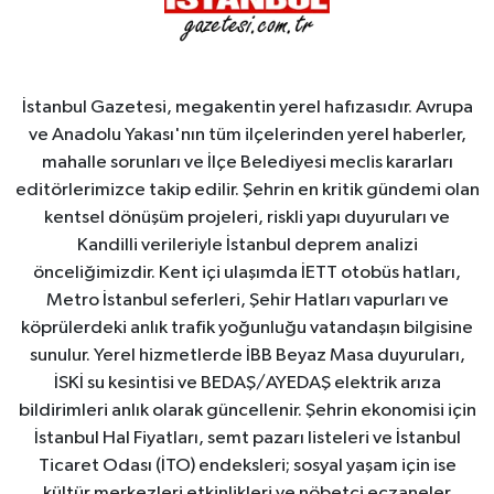
İstanbul Gazetesi, megakentin yerel hafızasıdır. Avrupa
ve Anadolu Yakası'nın tüm ilçelerinden yerel haberler,
mahalle sorunları ve İlçe Belediyesi meclis kararları
editörlerimizce takip edilir. Şehrin en kritik gündemi olan
kentsel dönüşüm projeleri, riskli yapı duyuruları ve
Kandilli verileriyle İstanbul deprem analizi
önceliğimizdir. Kent içi ulaşımda İETT otobüs hatları,
Metro İstanbul seferleri, Şehir Hatları vapurları ve
köprülerdeki anlık trafik yoğunluğu vatandaşın bilgisine
sunulur. Yerel hizmetlerde İBB Beyaz Masa duyuruları,
İSKİ su kesintisi ve BEDAŞ/AYEDAŞ elektrik arıza
bildirimleri anlık olarak güncellenir. Şehrin ekonomisi için
İstanbul Hal Fiyatları, semt pazarı listeleri ve İstanbul
Ticaret Odası (İTO) endeksleri; sosyal yaşam için ise
kültür merkezleri etkinlikleri ve nöbetçi eczaneler