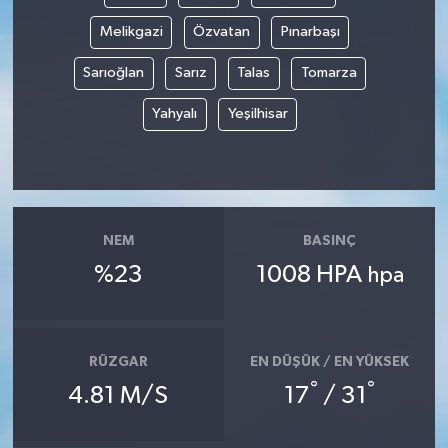
Melikgazi
Özvatan
Pınarbaşı
Sarıoğlan
Sarız
Talas
Tomarza
Yahyalı
Yeşilhisar
NEM
BASINÇ
%23
1008 HPA
hpa
RÜZGAR
EN DÜŞÜK / EN YÜKSEK
°
°
4.81 M/S
17
/ 31