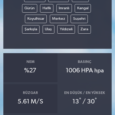
Gürün
Hafik
İmranlı
Kangal
Koyulhisar
Merkez
Suşehri
Şarkışla
Ulaş
Yıldızeli
Zara
NEM
BASINÇ
%27
1006 HPA
hpa
RÜZGAR
EN DÜŞÜK / EN YÜKSEK
°
°
5.61 M/S
13
/ 30