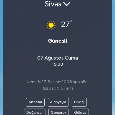
Sivas
BİLİM VE TEKNOLOJİ
°
OTOMOBİL
27
KURUMSAL
Güneşli
07 Ağustos Cuma
19:30
Nem: %27, Basınç: 1006 hpa hPa,
Rüzgar: 5.61 m/s
Akıncılar
Altınyayla
Divriği
Doğanşar
Gemerek
Gölova