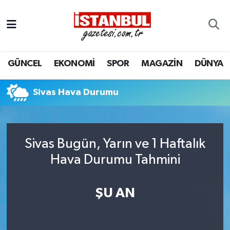
GÜNCEL
Nöbetçi Eczaneler
GÜNCEL
EKONOMİ
SPOR
MAGAZİN
DÜNYA
EKONOMİ
Hava Durumu
İSTANBUL
Trafik Durumu
Sivas Hava Durumu
DÜNYA
Süper Lig Puan Durumu ve Fikstür
Sivas Bugün, Yarın ve 1 Haftalık
SPOR
Tüm Manşetler
Hava Durumu Tahmini
MAGAZİN
Son Dakika Haberleri
ŞU AN
KÜLTÜR SANAT
Haber Arşivi
SAĞLIK