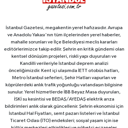
İstanbul Gazetesi, megakentin yerel hafızasıdır. Avrupa
ve Anadolu Yakası'nın tüm ilçelerinden yerel haberler,
mahalle sorunları ve İlçe Belediyesi meclis kararları
editörlerimizce takip edilir. Şehrin en kritik gündemi olan
kentsel dönüşüm projeleri, riskli yapı duyuruları ve
Kandilli verileriyle İstanbul deprem analizi
önceliğimizdir. Kent içi ulaşımda İETT otobüs hatları,
Metro İstanbul seferleri, Şehir Hatları vapurları ve
köprülerdeki anlık trafik yoğunluğu vatandaşın bilgisine
sunulur. Yerel hizmetlerde İBB Beyaz Masa duyuruları,
İSKİ su kesintisi ve BEDAŞ/AYEDAŞ elektrik arıza
bildirimleri anlık olarak güncellenir. Şehrin ekonomisi için
İstanbul Hal Fiyatları, semt pazarı listeleri ve İstanbul
Ticaret Odası (İTO) endeksleri; sosyal yaşam için ise
kültür merkezleri etkinlikleri ve nöbetçi eczaneler