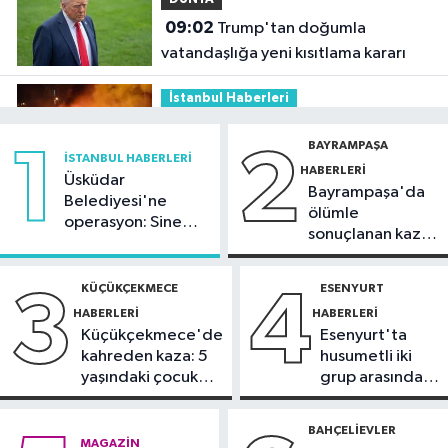
09:02
Trump'tan doğumla
vatandaşlığa yeni kısıtlama kararı
İstanbul Haberleri
01:36
Kartal'da minibüs yangını:
BAYRAMPAŞA
1
2
Peş peşe patlamalar paniğe neden
İSTANBUL HABERLERI
HABERLERI
oldu
Üsküdar
Bayrampaşa'da
Güncel
Belediyesi'ne
ölümle
operasyon: Sinem
21:48
Cumhurbaşkanı Erdoğan,
sonuçlanan kaza:
Dedetaş'a
Suudi Arabistan'ı ziyaret edecek
Sürücü
tutuklama talebi
gözaltında
KÜÇÜKÇEKMECE
ESENYURT
3
4
Spor
HABERLERI
HABERLERI
21:42
Beşiktaş Kadın Futbol Takımı,
Küçükçekmece'de
Esenyurt'ta
hazırlık maçında FOMGET'i 3-1
kahreden kaza: 5
husumetli iki
mağlup etti
yaşındaki çocuk
grup arasında
Kültür Sanat
yoğun bakımda
silahlı kavga
21:38
Aspendos'ta 'sağlık tanrısı'
BAHÇELIEVLER
MAGAZIN
ve oğlunun heykeli bulundu