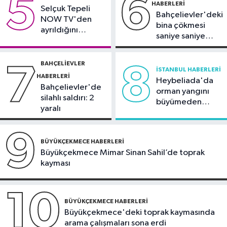
5
6
HABERLERI
Selçuk Tepeli
Bahçelievler'deki
NOW TV'den
bina çökmesi
ayrıldığını
saniye saniye
duyurdu
görüntülendi
BAHÇELIEVLER
7
8
İSTANBUL HABERLERI
HABERLERI
Heybeliada'da
Bahçelievler'de
orman yangını
silahlı saldırı: 2
büyümeden
yaralı
söndürüldü
9
BÜYÜKÇEKMECE HABERLERI
Büyükçekmece Mimar Sinan Sahil’de toprak
kayması
10
BÜYÜKÇEKMECE HABERLERI
Büyükçekmece'deki toprak kaymasında
arama çalışmaları sona erdi