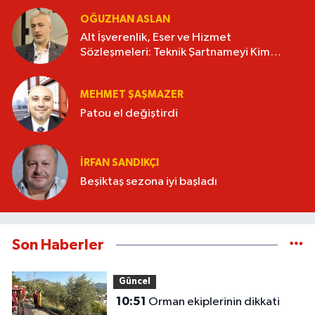
OĞUZHAN ASLAN
Alt İşverenlik, Eser ve Hizmet
Sözleşmeleri: Teknik Şartnameyi Kim
Hazırlamalı?
MEHMET ŞAŞMAZER
Patou el değiştirdi
İRFAN SANDIKÇI
Beşiktaş sezona iyi başladı
Son Haberler
Güncel
10:51
Orman ekiplerinin dikkati