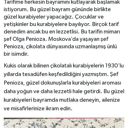
Tarifime herkesin bayramını kutlayarak başlamak
istiyorum. Bu güzel bayram gününde birlikte
BİLİM VE TEKNOLOJİ
güzel kurabiyeler yapacağız. Çocuklar ve
yetişkinler bu kurabiyelere bayılıyor. Birçok tarif
OTOMOBİL
denedim ancak bu en lezzetlisi. Bu tarifin mimarı
şef Olga Penioza. Moskova’da yaşayan şef
KURUMSAL
Penioza, çikolata dünyasında uzmanlaşmış ünlü
bir isimdir.
Kukis olarak bilinen çikolatalı kurabiyelerin 1930’lu
yıllarda tesadüfen keşfedildiğini yazmıştım. Şef
Penioza, güzel dokunuşlarla kurabiyeleri aroması
daha yoğun ve daha lezzetli hale getirdi. Bu güzel
kurabiyeleri bayramda mutlaka deneyin, ailenize
ve misafirlerinize ikram edin.