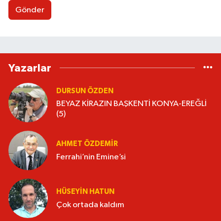
Gönder
Yazarlar
DURSUN ÖZDEN
BEYAZ KİRAZIN BAŞKENTİ KONYA-EREĞLİ
(5)
AHMET ÖZDEMIR
Ferrahi’nin Emine’si
HÜSEYIN HATUN
Çok ortada kaldım