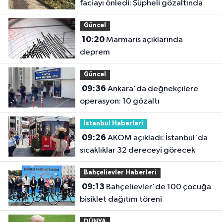
faciayı önledi: Şüpheli gözaltında
Güncel
10:20
Marmaris açıklarında
deprem
Güncel
09:36
Ankara'da değnekçilere
operasyon: 10 gözaltı
İstanbul Haberleri
09:26
AKOM açıkladı: İstanbul'da
sıcaklıklar 32 dereceyi görecek
Bahçelievler Haberleri
09:13
Bahçelievler'de 100 çocuğa
bisiklet dağıtım töreni
DÜNYA