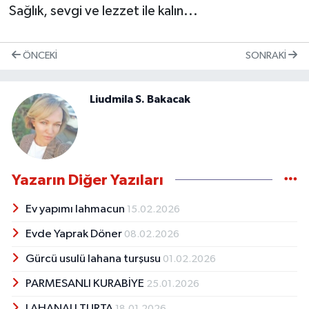
Sağlık, sevgi ve lezzet ile kalın...
ÖNCEKI
SONRAKI
Liudmila S. Bakacak
Yazarın Diğer Yazıları
Ev yapımı lahmacun
15.02.2026
Evde Yaprak Döner
08.02.2026
Gürcü usulü lahana turşusu
01.02.2026
PARMESANLI KURABİYE
25.01.2026
LAHANALI TURTA
18.01.2026