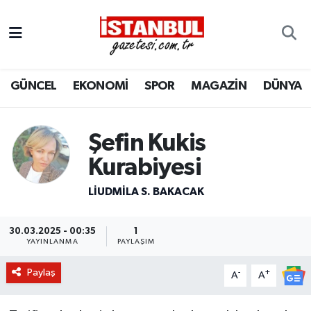
GÜNCEL
Nöbetçi Eczaneler
GÜNCEL
EKONOMİ
SPOR
MAGAZİN
DÜNYA
EKONOMİ
Hava Durumu
İSTANBUL
Trafik Durumu
Şefin Kukis
DÜNYA
Süper Lig Puan Durumu ve Fikstür
Kurabiyesi
LIUDMILA S. BAKACAK
SPOR
Tüm Manşetler
MAGAZİN
Son Dakika Haberleri
30.03.2025 - 00:35
1
YAYINLANMA
PAYLAŞIM
KÜLTÜR SANAT
Haber Arşivi
Paylaş
-
+
A
A
SAĞLIK