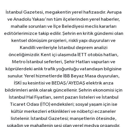
İstanbul Gazetesi, megakentin yerel hafızasıdır. Avrupa
ve Anadolu Yakası'nın tüm ilçelerinden yerel haberler,
mahalle sorunları ve İlçe Belediyesi meclis kararları
editörlerimizce takip edilir. Şehrin en kritik gündemi olan
kentsel dönüşüm projeleri, riskli yapı duyuruları ve
Kandilli verileriyle İstanbul deprem analizi
önceliğimizdir. Kent içi ulaşımda İETT otobüs hatları,
Metro İstanbul seferleri, Şehir Hatları vapurları ve
köprülerdeki anlık trafik yoğunluğu vatandaşın bilgisine
sunulur. Yerel hizmetlerde İBB Beyaz Masa duyuruları,
İSKİ su kesintisi ve BEDAŞ/AYEDAŞ elektrik arıza
bildirimleri anlık olarak güncellenir. Şehrin ekonomisi için
İstanbul Hal Fiyatları, semt pazarı listeleri ve İstanbul
Ticaret Odası (İTO) endeksleri; sosyal yaşam için ise
kültür merkezleri etkinlikleri ve nöbetçi eczaneler
listelenir. İstanbul Gazetesi; manşetlerin ötesinde,
sokağın ve mahallenin sesi olan yerel medya organıdır.