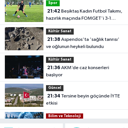
Spor
21:42
Beşiktaş Kadın Futbol Takımı,
hazırlık maçında FOMGET'i 3-1
mağlup etti
Kültür Sanat
21:38
Aspendos'ta 'sağlık tanrısı'
ve oğlunun heykeli bulundu
Kültür Sanat
21:36
AKM’de caz konserleri
başlıyor
Güncel
21:34
Tersine beyin göçünde İYTE
etkisi
Bilim ve Teknoloji
21:26
İnternet kullanan bireylerin