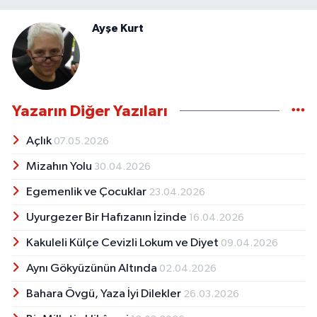
Ayşe Kurt
Yazarın Diğer Yazıları
Açlık
07.05.2026
Mizahın Yolu
30.04.2026
Egemenlik ve Çocuklar
23.04.2026
Uyurgezer Bir Hafızanın İzinde
16.04.2026
Kakuleli Külçe Cevizli Lokum ve Diyet
09.04.2026
Aynı Gökyüzünün Altında
02.04.2026
Bahara Övgü, Yaza İyi Dilekler
26.03.2026