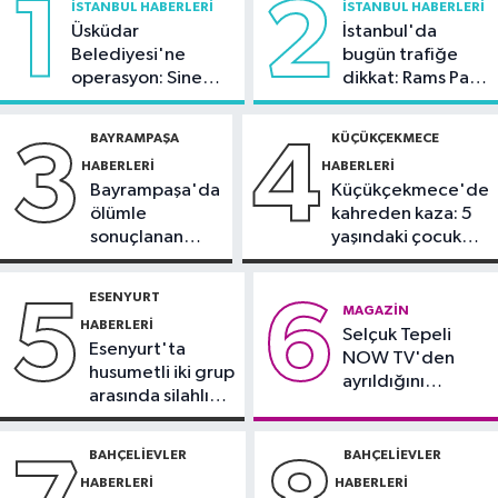
1
2
İSTANBUL HABERLERI
İSTANBUL HABERLERI
oranı yüzde 92,3 oldu
Üsküdar
İstanbul'da
Belediyesi'ne
bugün trafiğe
Bilim ve Teknoloji
operasyon: Sinem
dikkat: Rams Park
21:23
5G abone sayısı 4 ayda 44,5
Dedetaş'a
çevresinde bazı
milyona ulaştı
tutuklama talebi
yollar kapatılacak
BAYRAMPAŞA
KÜÇÜKÇEKMECE
3
4
HABERLERI
HABERLERI
Kültür Sanat
Bayrampaşa'da
Küçükçekmece'de
21:21
Esenler Belediyesi
ölümle
kahreden kaza: 5
vatandaşları yazlık sinemada
sonuçlanan
yaşındaki çocuk
buluşturuyor
kaza: Sürücü
yoğun bakımda
Sağlık
gözaltında
ESENYURT
5
6
21:17
"Karaciğerim yağlı"
MAGAZIN
HABERLERI
Selçuk Tepeli
demeyin, önlemini alın
Esenyurt'ta
NOW TV'den
husumetli iki grup
ayrıldığını
arasında silahlı
duyurdu
kavga
BAHÇELIEVLER
BAHÇELIEVLER
HABERLERI
HABERLERI