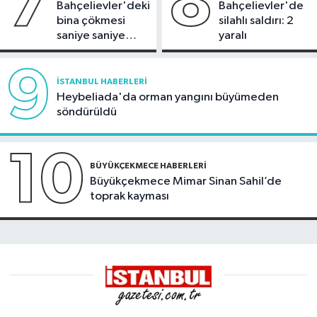
7
8
Bahçelievler'deki
Bahçelievler'de
bina çökmesi
silahlı saldırı: 2
saniye saniye
yaralı
görüntülendi
9
İSTANBUL HABERLERI
Heybeliada'da orman yangını büyümeden
söndürüldü
10
BÜYÜKÇEKMECE HABERLERI
Büyükçekmece Mimar Sinan Sahil’de
toprak kayması