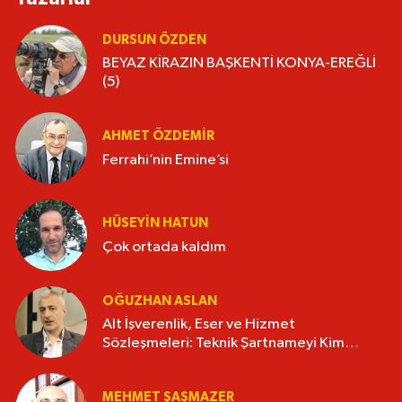
DURSUN ÖZDEN
BEYAZ KİRAZIN BAŞKENTİ KONYA-EREĞLİ
(5)
AHMET ÖZDEMIR
Ferrahi’nin Emine’si
HÜSEYIN HATUN
Çok ortada kaldım
OĞUZHAN ASLAN
Alt İşverenlik, Eser ve Hizmet
Sözleşmeleri: Teknik Şartnameyi Kim
Hazırlamalı?
MEHMET ŞAŞMAZER