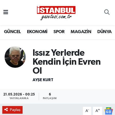
GÜNCEL
Nöbetçi Eczaneler
GÜNCEL
EKONOMİ
SPOR
MAGAZİN
DÜNYA
EKONOMİ
Hava Durumu
İSTANBUL
Trafik Durumu
Issız Yerlerde
DÜNYA
Süper Lig Puan Durumu ve Fikstür
Kendin İçin Evren
Ol
SPOR
Tüm Manşetler
AYŞE KURT
MAGAZİN
Son Dakika Haberleri
21.05.2026 - 00:25
6
KÜLTÜR SANAT
Haber Arşivi
YAYINLANMA
PAYLAŞIM
Paylaş
-
+
SAĞLIK
A
A