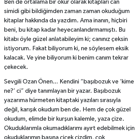
Ben de ortalama bir okur olarak kitapları can
simidi gibi bildiğimden zaman zaman okuduğum
kitaplar hakkında da yazdım. Ama inanın, hiçbiri
beni, bu kitap kadar heyecanlandırmamıştı. Bu
kitabı öyle güzel anlatabileyim ki; canınız çeksin
istiyorum. Fakat biliyorum ki, ne söylesem eksik
kalacak. Ve yine biliyorum ki benim canım tekrar
çekecek.
Sevgili Ozan Önen… Kendini “başıbozuk ve ‘kime
ne?’ ci” diye tanımlayan bir yazar. Başıbozuk
yazarıma hürmeten kitaptaki yazıları sırasıyla
değil, karışık okudum ben de. Hem de çok güzel
okudum, elimde bir kurşun kalemle, yaza çize.
Okuduklarımla okumadıklarımı ayırt edebilmek için
okuduklarımın başına çiçek çizdim, çok