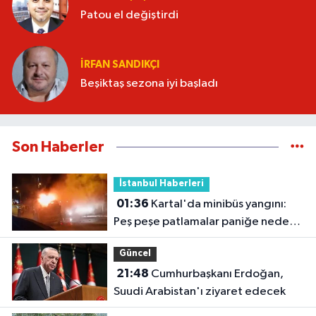
Patou el değiştirdi
İRFAN SANDIKÇI
Beşiktaş sezona iyi başladı
Son Haberler
İstanbul Haberleri
01:36
Kartal'da minibüs yangını:
Peş peşe patlamalar paniğe neden
oldu
Güncel
21:48
Cumhurbaşkanı Erdoğan,
Suudi Arabistan'ı ziyaret edecek