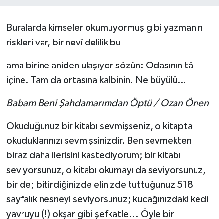
BİLİM VE TEKNOLOJİ
Buralarda kimseler okumuyormuş gibi yazmanın
riskleri var, bir nevî delilik bu
OTOMOBİL
ama birine aniden ulaşıyor sözün: Odasının tâ
KURUMSAL
içine. Tam da ortasına kalbinin. Ne büyülü…
Babam Beni Şahdamarımdan Öptü / Ozan Önen
Okuduğunuz bir kitabı sevmişseniz, o kitapta
okuduklarınızı sevmişsinizdir. Ben sevmekten
biraz daha ilerisini kastediyorum; bir kitabı
seviyorsunuz, o kitabı okumayı da seviyorsunuz,
bir de; bitirdiğinizde elinizde tuttuğunuz 518
sayfalık nesneyi seviyorsunuz; kucağınızdaki kedi
yavruyu (!) okşar gibi şefkatle... Öyle bir