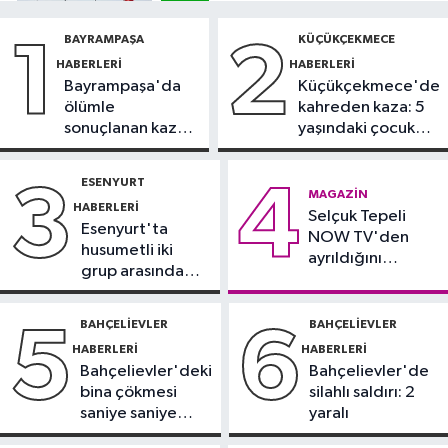
12:42
Trendyol 1. Lig'de günün
BAYRAMPAŞA
KÜÇÜKÇEKMECE
1
2
VAR'ları açıklandı
HABERLERI
HABERLERI
Bayrampaşa'da
Küçükçekmece'de
Sağlık
ölümle
kahreden kaza: 5
11:47
'Damar tıkanıklıklarında yeni
sonuçlanan kaza:
yaşındaki çocuk
teknolojiyle uzuv kayıpları önleniyor'
Sürücü
yoğun bakımda
gözaltında
ESENYURT
3
4
Güncel
MAGAZIN
HABERLERI
11:28
Selçuk Tepeli
Türkiye'nin en iyi simitleri
Esenyurt'ta
NOW TV'den
listesi İzmitlileri kızdırdı
husumetli iki
ayrıldığını
grup arasında
duyurdu
Güncel
silahlı kavga
11:22
Adadan, adaya denizin
BAHÇELIEVLER
BAHÇELIEVLER
5
6
içinden yürüyerek geçiyorlar
HABERLERI
HABERLERI
Bahçelievler'deki
Bahçelievler'de
bina çökmesi
silahlı saldırı: 2
saniye saniye
yaralı
görüntülendi