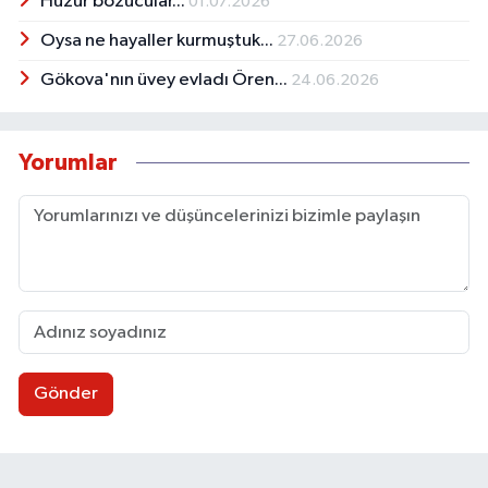
Huzur bozucular...
01.07.2026
Oysa ne hayaller kurmuştuk...
27.06.2026
Gökova'nın üvey evladı Ören...
24.06.2026
Yorumlar
Gönder