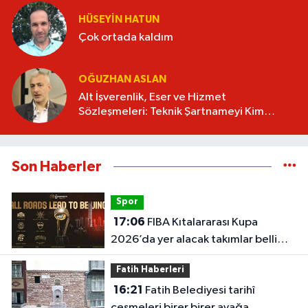
HÜSEYIN HATUN
Çok ortada kaldım
OĞUZHAN ASLAN
Alt İşverenlik, Eser ve Hizmet
Sözleşmeleri: Teknik Şartnameyi Kim
Hazırlamalı?
Son Haberler
Spor
17:06
FIBA Kıtalararası Kupa
2026’da yer alacak takımlar belli
oldu
Fatih Haberleri
16:21
Fatih Belediyesi tarihî
çeşmeleri birer birer ayağa