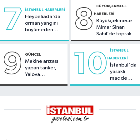
BÜYÜKÇEKMECE
7
8
İSTANBUL HABERLERI
HABERLERI
Heybeliada'da
Büyükçekmece
orman yangını
Mimar Sinan
büyümeden
Sahil’de toprak
söndürüldü
kayması
İSTANBUL
9
10
GÜNCEL
HABERLERI
Makine arızası
İstanbul'da
yapan tanker,
yasaklı
Yalova
madde
Demirleme
operasyonu
Sahası'na alındı