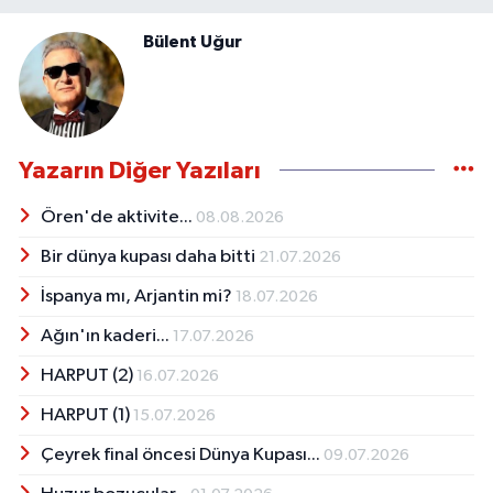
Bülent Uğur
Yazarın Diğer Yazıları
Ören'de aktivite...
08.08.2026
Bir dünya kupası daha bitti
21.07.2026
İspanya mı, Arjantin mi?
18.07.2026
Ağın'ın kaderi...
17.07.2026
HARPUT (2)
16.07.2026
HARPUT (1)
15.07.2026
Çeyrek final öncesi Dünya Kupası...
09.07.2026