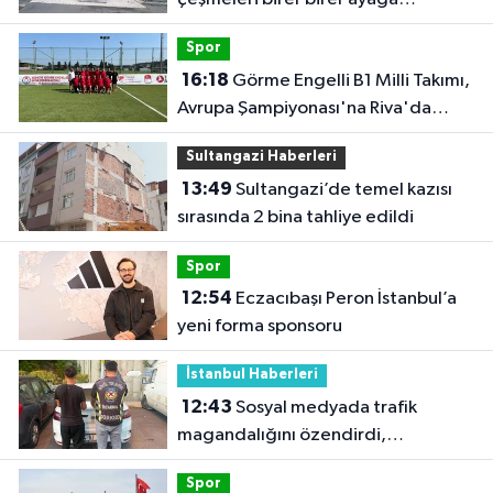
kaldırıyor
Spor
16:18
Görme Engelli B1 Milli Takımı,
Avrupa Şampiyonası'na Riva'da
hazırlanıyor
Sultangazi Haberleri
13:49
Sultangazi’de temel kazısı
sırasında 2 bina tahliye edildi
Spor
12:54
Eczacıbaşı Peron İstanbul’a
yeni forma sponsoru
İstanbul Haberleri
12:43
Sosyal medyada trafik
magandalığını özendirdi,
ehliyetinden oldu: 72 bin lira ceza
Spor