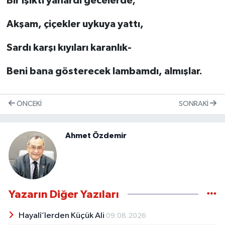
Bir ışıktı yanardı gecelerde;
Akşam, çiçekler uykuya yattı,
Sardı karşı kıyıları karanlık-
Beni bana gösterecek lambamdı, almışlar.
ÖNCEKI
SONRAKI
Ahmet Özdemir
Yazarın Diğer Yazıları
Hayalî’lerden Küçük Ali
09.08.2026