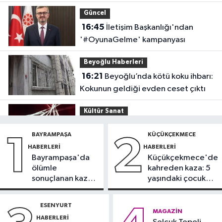
Güncel
16:45
İletişim Başkanlığı'ndan
'#OyunaGelme' kampanyası
Beyoğlu Haberleri
16:21
Beyoğlu’nda kötü koku ihbarı:
Kokunun geldiği evden ceset çıktı
Kültür Sanat
15:03
Tiësto, İstanbul Festivali’nde
BAYRAMPAŞA
KÜÇÜKÇEKMECE
1
2
sahne aldı
HABERLERI
HABERLERI
Bayrampaşa'da
Küçükçekmece'de
İstanbul Haberleri
ölümle
kahreden kaza: 5
14:42
Belgrad Ormanı’nda çöp
sonuçlanan kaza:
yaşındaki çocuk
alarmı: Ekipler harekete geçti
Sürücü
yoğun bakımda
gözaltında
ESENYURT
Güncel
MAGAZIN
HABERLERI