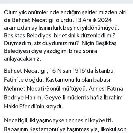
BİLİM VE TEKNOLOJİ
Ölüm yıldönümlerinde andığım şairlerimizden biri
de Behçet Necatigil olurdu. 13 Aralık 2024
OTOMOBİL
aramızdan ayılışının kırk beşinci yıldönümüydü.
Beşiktaş Belediyesi bir etkinlik düzenledi mi?
KURUMSAL
Duymadım, siz duydunuz mu? Niçin Beşiktaş
Belediyesi diye yazdığımı biraz sonra
anlayacaksınız.
Behçet Necatigil, 16 Nisan 1916'da İstanbul
Fatih’te doğdu. Kastamonu'lu olan babası
Mehmet Necati Gönül müftüydü. Annesi Fatma
Bedriye Hanım, Geyve'li müderris hafız İbrahim
Hakkı Efendi'nin kızıydı.
Necatigil, iki yaşındayken annesini kaybetti.
Babasının Kastamonu'ya taşınmasıyla, ilkokul son