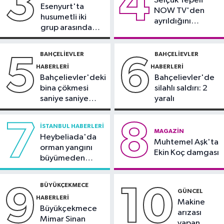
3
4
14:35
Selçuk Tepeli
O ilde denize girmek
Esenyurt'ta
NOW TV'den
yasaklandı
husumetli iki
ayrıldığını
grup arasında
duyurdu
Güncel
silahlı kavga
14:32
Ultraslan lideri Sebahattin
BAHÇELIEVLER
BAHÇELIEVLER
5
6
Şirin gözaltına alındı
HABERLERI
HABERLERI
Bahçelievler'deki
Bahçelievler'de
bina çökmesi
silahlı saldırı: 2
saniye saniye
yaralı
görüntülendi
7
8
İSTANBUL HABERLERI
MAGAZIN
Heybeliada'da
Muhtemel Aşk'ta
orman yangını
Ekin Koç damgası
büyümeden
söndürüldü
BÜYÜKÇEKMECE
9
10
GÜNCEL
HABERLERI
Makine
Büyükçekmece
arızası
Mimar Sinan
yapan