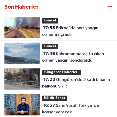
Son Haberler
Güncel
17:58
Edirne'de anız yangını
ormana sıçradı
Güncel
17:46
Kahramanmaraş'ta çıkan
orman yangını söndürüldü
Güngören Haberleri
17:23
Güngören’de 5 katlı binanın
balkonu yıkıldı
Kültür Sanat
16:57
Sami Yusuf, Türkiye'de
konser verecek