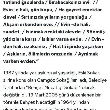
tatlandığı sularda / Bırakacaksınız evi. //
Evin -e hali, gün boyu, / Ha gayret emektar
deve! / Sırtınızda yılların yorgunluğu /
Akşam erkenden eve. // Evin -de hali,
saadet, / Isınmak ocaktaki alevde / Sönmüş
yıldızlara karşı / Işıklar varsa evde. // Evin -
den hali, uzaksınız, / Hattâ içinde yaşarken
/ Aşkların, ölümlerin omzunda / Ayrılmak
varken evden.”
1987 yılında yaklaşık on yıl yaşadığı, Eski Sokak
şiirine konu olan Camgöz Sokağı’nın adı, Belediye
tarafından "Behçet Necatigil Sokağı" olarak
değiştirildi. 19 Mart 2005 günü düzenlenen bir
törenle Behçet Necatigil'in 1964 yılından
ölümüne kadar yaşadığı Deniz Apartmanı'nın