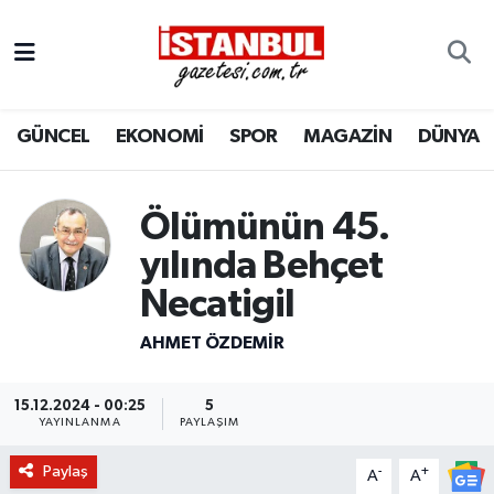
GÜNCEL
Nöbetçi Eczaneler
GÜNCEL
EKONOMİ
SPOR
MAGAZİN
DÜNYA
EKONOMİ
Hava Durumu
İSTANBUL
Trafik Durumu
Ölümünün 45.
DÜNYA
Süper Lig Puan Durumu ve Fikstür
yılında Behçet
Necatigil
SPOR
Tüm Manşetler
AHMET ÖZDEMIR
MAGAZİN
Son Dakika Haberleri
15.12.2024 - 00:25
5
KÜLTÜR SANAT
Haber Arşivi
YAYINLANMA
PAYLAŞIM
Paylaş
-
+
SAĞLIK
A
A