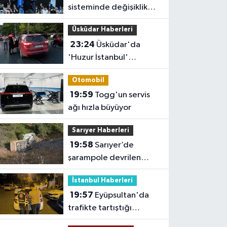
sisteminde değişiklik
yok ama sorular
Üsküdar Haberleri
müfredata uygun hale
23:24
Üsküdar'da
gelecek'
'Huzur İstanbul'
denetimi
Otomobil
19:59
Togg'un servis
ağı hızla büyüyor
Sarıyer Haberleri
19:58
Sarıyer’de
şarampole devrilen
hafriyat kamyonunun
İstanbul Haberleri
şoförü yaralandı
19:57
Eyüpsultan'da
trafikte tartıştığı
sürücünün önünü kesip