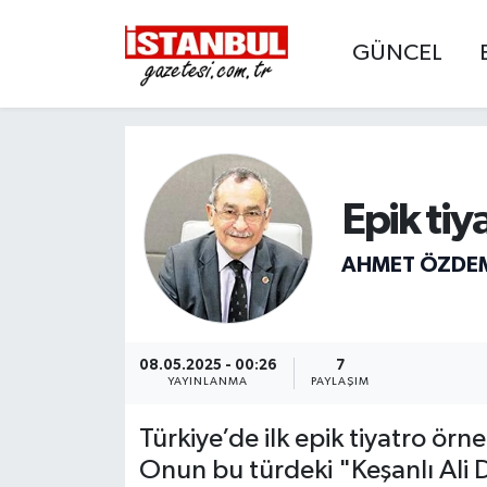
GÜNCEL
GÜNCEL
Nöbetçi Eczaneler
EKONOMİ
Hava Durumu
İSTANBUL
Trafik Durumu
Epik tiy
DÜNYA
Süper Lig Puan Durumu ve Fikstür
AHMET ÖZDE
SPOR
Tüm Manşetler
MAGAZİN
Son Dakika Haberleri
08.05.2025 - 00:26
7
YAYINLANMA
PAYLAŞIM
KÜLTÜR SANAT
Haber Arşivi
Türkiye’de ilk epik tiyatro örne
Onun bu türdeki "Keşanlı Ali
SAĞLIK