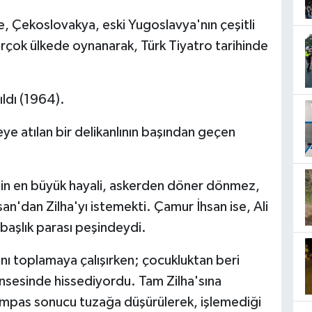
e, Çekoslovakya, eski Yugoslavya'nın çeşitli
rçok ülkede oynanarak, Türk Tiyatro tarihinde
ldı (1964).
ye atılan bir delikanlının başından geçen
li'nin en büyük hayali, askerden döner dönmez,
an'dan Zilha'yı istemekti. Çamur İhsan ise, Ali
r başlık parası peşindeydi.
ını toplamaya çalışırken; çocukluktan beri
 ensesinde hissediyordu. Tam Zilha'sına
pas sonucu tuzağa düşürülerek, işlemediği