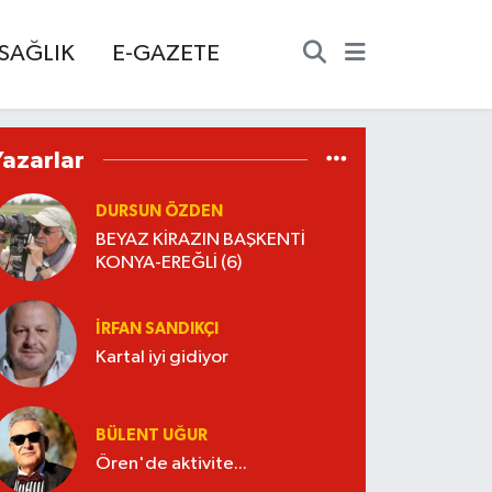
SAĞLIK
E-GAZETE
Yazarlar
DURSUN ÖZDEN
BEYAZ KİRAZIN BAŞKENTİ
KONYA-EREĞLİ (6)
İRFAN SANDIKÇI
Kartal iyi gidiyor
BÜLENT UĞUR
Ören'de aktivite...