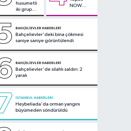
teklifi komisyonda
husumetli
NOW
iki grup
TV'den
arasında
ayrıldığını
silahlı
5
duyurdu
kavga
BAHÇELIEVLER HABERLERI
Bahçelievler'deki bina çökmesi
saniye saniye görüntülendi
6
BAHÇELIEVLER HABERLERI
Bahçelievler'de silahlı saldırı: 2
yaralı
7
İSTANBUL HABERLERI
Heybeliada'da orman yangını
büyümeden söndürüldü