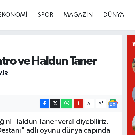
EKONOMİ
SPOR
MAGAZİN
DÜNYA
atro ve Haldun Taner
MIR
-
+
A
A
ğini Haldun Taner verdi diyebiliriz.
 Destanı" adlı oyunu dünya çapında