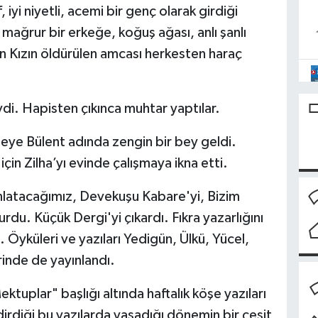
iyi niyetli, acemi bir genç olarak girdiği
mağrur bir erkeğe, koğuş ağası, anlı şanlı
 Kızın öldürülen amcası herkesten haraç
vdi. Hapisten çıkınca muhtar yaptılar.
leye Bülent adında zengin bir bey geldi.
çin Zilha’yı evinde çalışmaya ikna etti.
 anlatacağımız, Devekuşu Kabare'yi, Bizim
rdu. Küçük Dergi'yi çıkardı. Fıkra yazarlığını
 Öyküleri ve yazıları Yedigün, Ülkü, Yücel,
rinde de yayınlandı.
uplar" başlığı altında haftalık köşe yazıları
irdiği bu yazılarda yaşadığı dönemin bir çeşit