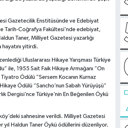
sitesi Gazetecilik Enstitüsünde ve Edebiyat
 ve Tarih-Coğrafya Fakültesi'nde edebiyat,
Haldun Taner, Milliyet Gazetesi yazarlığı
ayatını yitirdi.
nlediği Uluslararası Hikaye Yarışması Türkiye
du” ile, 1955 Sait Faik Hikaye Armağanı “On
umu Tiyatro Ödülü “Sersem Kocanın Kurnaz
ali Hikaye Ödülü “Sancho’nun Sabah Yürüyüşü”
arlık Dergisi’nce Türkiye’nin En Beğenilen Öykü
ıköy’deki sahnesine verildi. Milliyet Gazetesi
 yıl Haldun Taner Öykü ödüllerini düzenliyor.