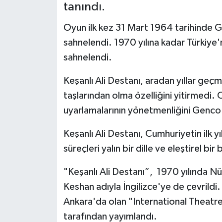
tanındı.
BİLİM VE TEKNOLOJİ
Oyun ilk kez 31 Mart 1964 tarihinde G
sahnelendi. 1970 yılına kadar Türkiye
OTOMOBİL
sahnelendi.
KURUMSAL
Keşanlı Ali Destanı, aradan yıllar ge
taşlarından olma özelliğini yitirmedi. 
uyarlamalarının yönetmenliğini Genco 
Keşanlı Ali Destanı, Cumhuriyetin ilk 
süreçleri yalın bir dille ve eleştirel 
"Keşanlı Ali Destanı”, 1970 yılında Nü
Keshan adıyla İngilizce'ye de çevril
Ankara'da olan "International Theatre
tarafından yayımlandı.