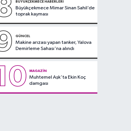
8
BÜYÜKÇEKMECE HABERLERI
Büyükçekmece Mimar Sinan Sahil’de
toprak kayması
9
GÜNCEL
Makine arızası yapan tanker, Yalova
Demirleme Sahası'na alındı
10
MAGAZIN
Muhtemel Aşk'ta Ekin Koç
damgası