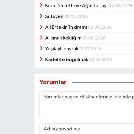
Kıbrıs'ın fethi ve Ağustos ayı
04.08.2026
Sutüven
03.08.2026
Ali Ertekin’in dramı
02.08.2026
Al kınalı kekliğim
01.08.2026
Yeşilaylı bayrak
31.07.2026
Kadehte boğulmak
30.07.2026
Yorumlar