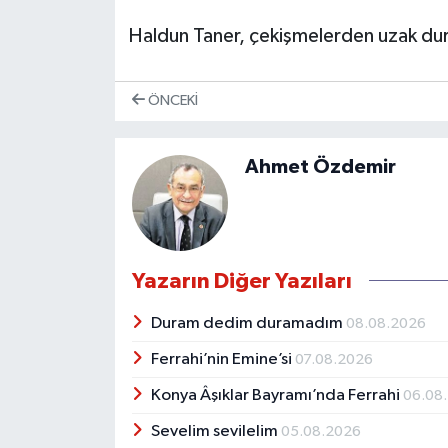
Haldun Taner, çekişmelerden uzak dur
ÖNCEKI
Ahmet Özdemir
Yazarın Diğer Yazıları
Duram dedim duramadım
08.08.2026
Ferrahi’nin Emine’si
07.08.2026
Konya Âşıklar Bayramı’nda Ferrahi
06.08
Sevelim sevilelim
05.08.2026