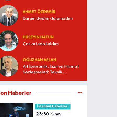
AHMET ÖZDEMIR
Duram dedim duramadım
HÜSEYIN HATUN
Çok ortada kaldım
OĞUZHAN ASLAN
Alt İşverenlik, Eser ve Hizmet
Sözleşmeleri: Teknik
Şartnameyi Kim Hazırlamalı?
Son Haberler
İstanbul Haberleri
23:30
'Sınav