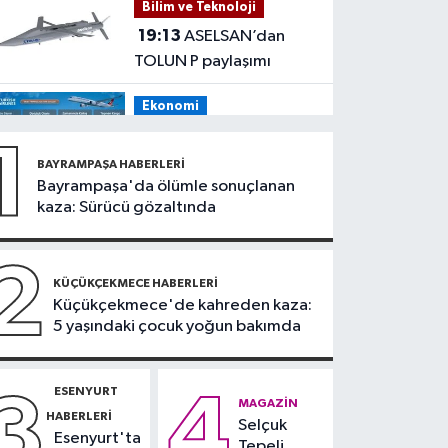
Bilim ve Teknoloji
tehdit eden saldırgana
19:13
ASELSAN’dan
180 bin lira ceza
TOLUN P paylaşımı
Ekonomi
19:08
THY, temmuz
1
ayında 9,5 milyon yolcu
BAYRAMPAŞA HABERLERI
taşıdı
Bayrampaşa'da ölümle sonuçlanan
Bilim ve Teknoloji
kaza: Sürücü gözaltında
19:05
Türksat
televizyon yayınları yeni
2
nesil uydulara taşınıyor
KÜÇÜKÇEKMECE HABERLERI
Otomobil
Küçükçekmece'de kahreden kaza:
5 yaşındaki çocuk yoğun bakımda
19:03
Motosiklet
deneyimi denize
taşınacak
ESENYURT
3
4
Güncel
MAGAZIN
HABERLERI
Selçuk
19:00
'Çerçeve yasa'
Esenyurt'ta
Tepeli