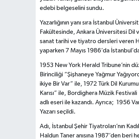
edebi belgeselini sundu.
Yazarlığının yanı sıra İstanbul Üniver
Fakültesinde, Ankara Üniversitesi Dil
sanat tarihi ve tiyatro dersleri veren 
yaparken 7 Mayıs 1986’da İstanbul’da h
1953 New York Herald Tribune’nin düze
Birinciliği “Şişhaneye Yağmur Yağıyor
ikiye Bir Var” ile, 1972 Türk Dil Kur
Karısı” ile, Bordighera Müzik Festiv
adlı eseri ile kazandı. Ayrıca; 1956 V
Yazarı seçildi.
Adı, İstanbul Şehir Tiyatroları’nın Kad
Haldun Taner anısına 1987’den beri her