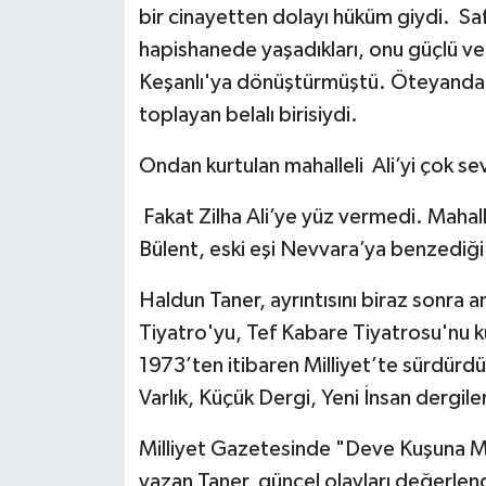
bir cinayetten dolayı hüküm giydi. Saf, 
hapishanede yaşadıkları, onu güçlü ve 
Keşanlı'ya dönüştürmüştü. Öteyandan
toplayan belalı birisiydi.
Ondan kurtulan mahalleli Ali’yi çok se
Fakat Zilha Ali’ye yüz vermedi. Mahal
Bülent, eski eşi Nevvara’ya benzediği i
Haldun Taner, ayrıntısını biraz sonra
Tiyatro'yu, Tef Kabare Tiyatrosu'nu ku
1973’ten itibaren Milliyet’te sürdürdü.
Varlık, Küçük Dergi, Yeni İnsan dergile
Milliyet Gazetesinde "Deve Kuşuna Mekt
yazan Taner, güncel olayları değerlend