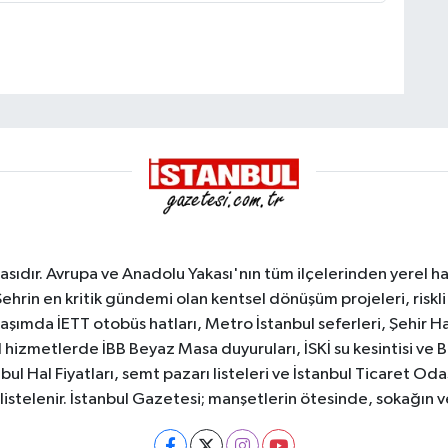
sıdır. Avrupa ve Anadolu Yakası'nın tüm ilçelerinden yerel hab
Şehrin en kritik gündemi olan kentsel dönüşüm projeleri, riskli 
aşımda İETT otobüs hatları, Metro İstanbul seferleri, Şehir Hat
 hizmetlerde İBB Beyaz Masa duyuruları, İSKİ su kesintisi ve 
bul Hal Fiyatları, semt pazarı listeleri ve İstanbul Ticaret Odas
listelenir. İstanbul Gazetesi; manşetlerin ötesinde, sokağın 