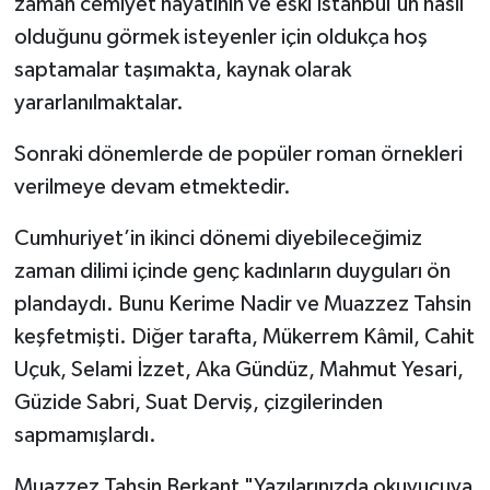
zaman cemiyet hayatının ve eski İstanbul'un nasıl
olduğunu görmek isteyenler için oldukça hoş
saptamalar taşımakta, kaynak olarak
yararlanılmaktalar.
Sonraki dönemlerde de popüler roman örnekleri
verilmeye devam etmektedir.
Cumhuriyet’in ikinci dönemi diyebileceğimiz
zaman dilimi içinde genç kadınların duyguları ön
plandaydı. Bunu Kerime Nadir ve Muazzez Tahsin
keşfetmişti. Diğer tarafta, Mükerrem Kâmil, Cahit
Uçuk, Selami İzzet, Aka Gündüz, Mahmut Yesari,
Güzide Sabri, Suat Derviş, çizgilerinden
sapmamışlardı.
Muazzez Tahsin Berkant "Yazılarınızda okuyucuya