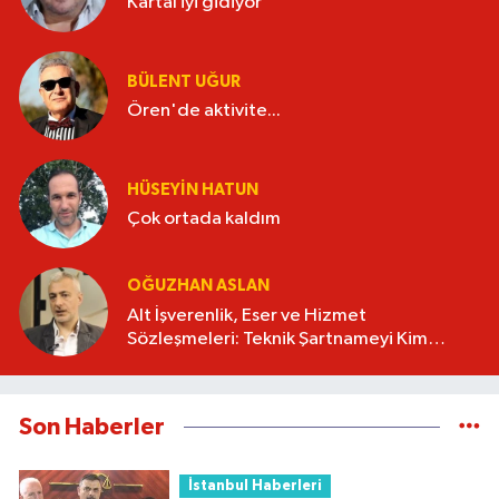
Kartal iyi gidiyor
BÜLENT UĞUR
Ören'de aktivite...
HÜSEYIN HATUN
Çok ortada kaldım
OĞUZHAN ASLAN
Alt İşverenlik, Eser ve Hizmet
Sözleşmeleri: Teknik Şartnameyi Kim
Hazırlamalı?
Son Haberler
İstanbul Haberleri