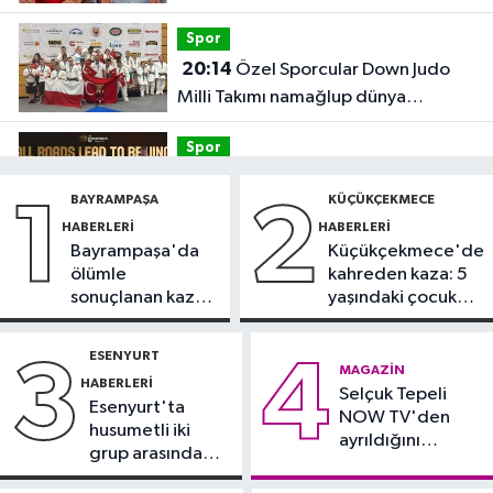
Spor
20:14
Özel Sporcular Down Judo
Milli Takımı namağlup dünya
şampiyonu
Spor
17:06
FIBA Kıtalararası Kupa
BAYRAMPAŞA
KÜÇÜKÇEKMECE
1
2
2026’da yer alacak takımlar belli
HABERLERI
HABERLERI
oldu
Bayrampaşa'da
Küçükçekmece'de
Fatih Haberleri
ölümle
kahreden kaza: 5
16:21
Fatih Belediyesi tarihî
sonuçlanan kaza:
yaşındaki çocuk
çeşmeleri birer birer ayağa
Sürücü
yoğun bakımda
kaldırıyor
gözaltında
ESENYURT
3
4
Spor
MAGAZIN
HABERLERI
16:18
Selçuk Tepeli
Görme Engelli B1 Milli Takımı,
Esenyurt'ta
NOW TV'den
Avrupa Şampiyonası'na Riva'da
husumetli iki
ayrıldığını
hazırlanıyor
grup arasında
duyurdu
Sultangazi Haberleri
silahlı kavga