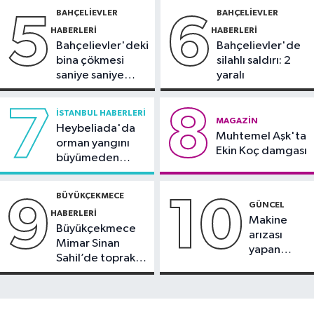
13:49
Sultangazi’de temel kazısı
BAHÇELIEVLER
BAHÇELIEVLER
5
6
sırasında 2 bina tahliye edildi
HABERLERI
HABERLERI
Bahçelievler'deki
Bahçelievler'de
bina çökmesi
silahlı saldırı: 2
saniye saniye
yaralı
görüntülendi
7
8
İSTANBUL HABERLERI
MAGAZIN
Heybeliada'da
Muhtemel Aşk'ta
orman yangını
Ekin Koç damgası
büyümeden
söndürüldü
BÜYÜKÇEKMECE
9
10
GÜNCEL
HABERLERI
Makine
Büyükçekmece
arızası
Mimar Sinan
yapan
Sahil’de toprak
tanker,
kayması
Yalova
Demirleme
Sahası'na