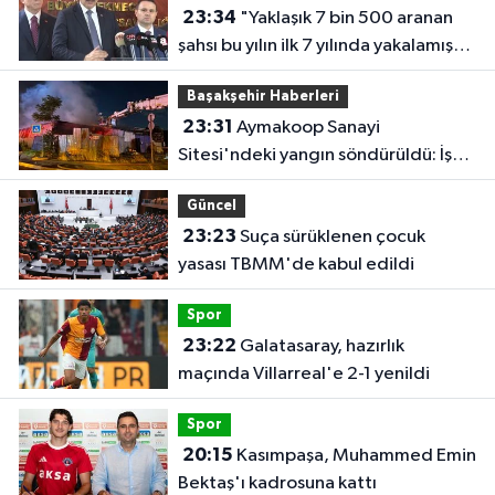
23:34
"Yaklaşık 7 bin 500 aranan
şahsı bu yılın ilk 7 yılında yakalamış
durumdayız"
Başakşehir Haberleri
23:31
Aymakoop Sanayi
Sitesi'ndeki yangın söndürüldü: İş
yeri kullanılamaz hale geldi
Güncel
23:23
Suça sürüklenen çocuk
yasası TBMM'de kabul edildi
Spor
23:22
Galatasaray, hazırlık
maçında Villarreal'e 2-1 yenildi
Spor
20:15
Kasımpaşa, Muhammed Emin
Bektaş'ı kadrosuna kattı