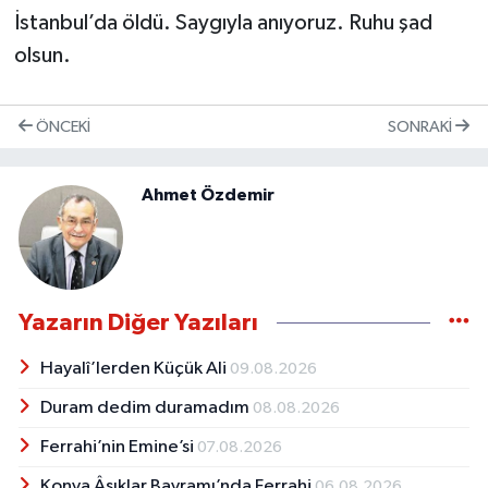
İstanbul’da öldü. Saygıyla anıyoruz. Ruhu şad
olsun.
ÖNCEKI
SONRAKI
Ahmet Özdemir
Yazarın Diğer Yazıları
Hayalî’lerden Küçük Ali
09.08.2026
Duram dedim duramadım
08.08.2026
Ferrahi’nin Emine’si
07.08.2026
Konya Âşıklar Bayramı’nda Ferrahi
06.08.2026