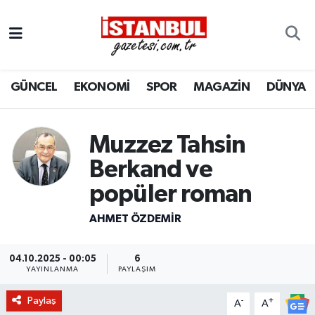
GÜNCEL
Nöbetçi Eczaneler
GÜNCEL
EKONOMİ
SPOR
MAGAZİN
DÜNYA
EKONOMİ
Hava Durumu
İSTANBUL
Trafik Durumu
Muzzez Tahsin
DÜNYA
Süper Lig Puan Durumu ve Fikstür
Berkand ve
popüler roman
SPOR
Tüm Manşetler
AHMET ÖZDEMIR
MAGAZİN
Son Dakika Haberleri
04.10.2025 - 00:05
6
KÜLTÜR SANAT
Haber Arşivi
YAYINLANMA
PAYLAŞIM
Paylaş
-
+
SAĞLIK
A
A