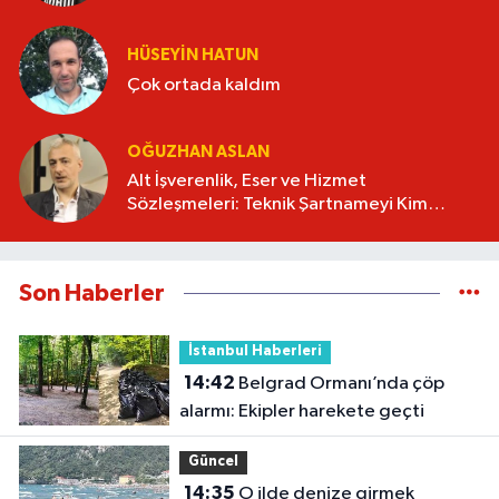
HÜSEYIN HATUN
Çok ortada kaldım
OĞUZHAN ASLAN
Alt İşverenlik, Eser ve Hizmet
Sözleşmeleri: Teknik Şartnameyi Kim
Hazırlamalı?
Son Haberler
İstanbul Haberleri
14:42
Belgrad Ormanı’nda çöp
alarmı: Ekipler harekete geçti
Güncel
14:35
O ilde denize girmek