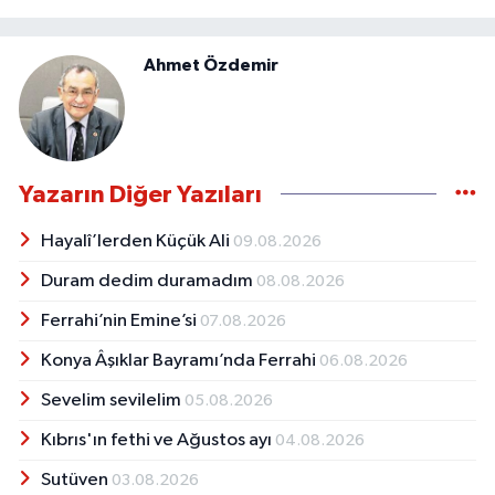
Ahmet Özdemir
Yazarın Diğer Yazıları
Hayalî’lerden Küçük Ali
09.08.2026
Duram dedim duramadım
08.08.2026
Ferrahi’nin Emine’si
07.08.2026
Konya Âşıklar Bayramı’nda Ferrahi
06.08.2026
Sevelim sevilelim
05.08.2026
Kıbrıs'ın fethi ve Ağustos ayı
04.08.2026
Sutüven
03.08.2026