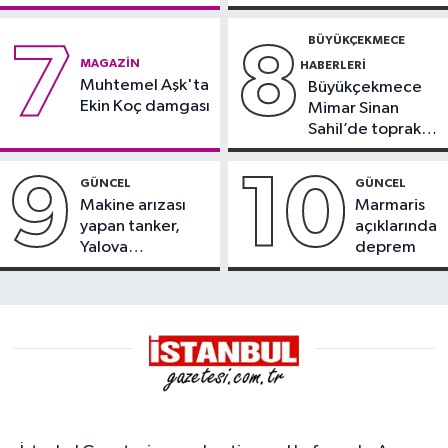
BÜYÜKÇEKMECE
7
8
MAGAZIN
HABERLERI
Muhtemel Aşk'ta
Büyükçekmece
Ekin Koç damgası
Mimar Sinan
Sahil’de toprak
kayması
9
10
GÜNCEL
GÜNCEL
Makine arızası
Marmaris
yapan tanker,
açıklarında
Yalova
deprem
Demirleme
Sahası'na alındı