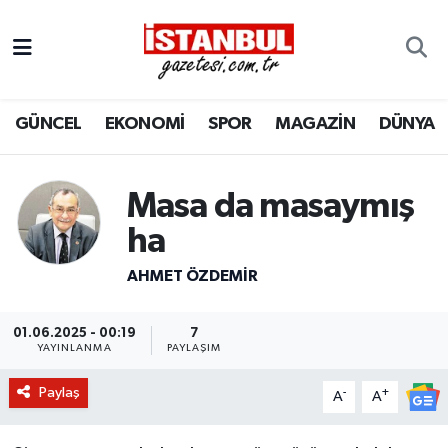
GÜNCEL
Nöbetçi Eczaneler
GÜNCEL
EKONOMİ
SPOR
MAGAZİN
DÜNYA
EKONOMİ
Hava Durumu
İSTANBUL
Trafik Durumu
Masa da masaymış
DÜNYA
Süper Lig Puan Durumu ve Fikstür
ha
AHMET ÖZDEMIR
SPOR
Tüm Manşetler
MAGAZİN
Son Dakika Haberleri
01.06.2025 - 00:19
7
YAYINLANMA
PAYLAŞIM
KÜLTÜR SANAT
Haber Arşivi
Paylaş
-
+
A
A
SAĞLIK