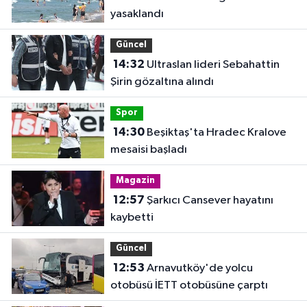
yasaklandı
Güncel
14:32
Ultraslan lideri Sebahattin
Şirin gözaltına alındı
Spor
14:30
Beşiktaş'ta Hradec Kralove
mesaisi başladı
Magazin
12:57
Şarkıcı Cansever hayatını
kaybetti
Güncel
12:53
Arnavutköy'de yolcu
otobüsü İETT otobüsüne çarptı