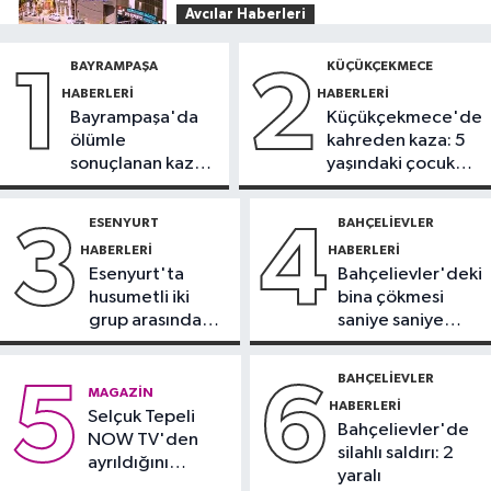
Avcılar Haberleri
12:43
Avcılar’da yasak U dönüşü
BAYRAMPAŞA
KÜÇÜKÇEKMECE
1
2
kazaya neden oldu
HABERLERI
HABERLERI
Bayrampaşa'da
Küçükçekmece'de
Küçükçekmece Haberleri
ölümle
kahreden kaza: 5
12:25
Küçükçekmece Menekşe
sonuçlanan kaza:
yaşındaki çocuk
Deresi'nde batık tekneler
Sürücü
yoğun bakımda
karabatakların yuvası oldu
gözaltında
ESENYURT
BAHÇELIEVLER
3
4
Sağlık
HABERLERI
HABERLERI
11:42
Türkiye’de obezite alarmı:
Esenyurt'ta
Bahçelievler'deki
Kadınlarda oran yüzde 40’larda
husumetli iki
bina çökmesi
grup arasında
saniye saniye
İstanbul Haberleri
silahlı kavga
görüntülendi
10:47
Meteoroloji uyardı: Kuvvetli
BAHÇELIEVLER
5
6
MAGAZIN
yağış ve fırtına geliyor
HABERLERI
Selçuk Tepeli
Bahçelievler'de
NOW TV'den
silahlı saldırı: 2
ayrıldığını
yaralı
duyurdu