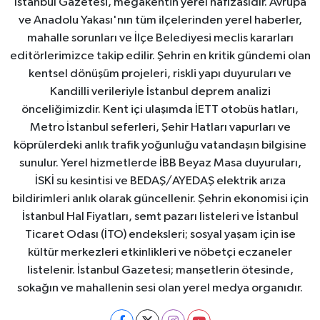
İstanbul Gazetesi, megakentin yerel hafızasıdır. Avrupa
ve Anadolu Yakası'nın tüm ilçelerinden yerel haberler,
mahalle sorunları ve İlçe Belediyesi meclis kararları
editörlerimizce takip edilir. Şehrin en kritik gündemi olan
kentsel dönüşüm projeleri, riskli yapı duyuruları ve
Kandilli verileriyle İstanbul deprem analizi
önceliğimizdir. Kent içi ulaşımda İETT otobüs hatları,
Metro İstanbul seferleri, Şehir Hatları vapurları ve
köprülerdeki anlık trafik yoğunluğu vatandaşın bilgisine
sunulur. Yerel hizmetlerde İBB Beyaz Masa duyuruları,
İSKİ su kesintisi ve BEDAŞ/AYEDAŞ elektrik arıza
bildirimleri anlık olarak güncellenir. Şehrin ekonomisi için
İstanbul Hal Fiyatları, semt pazarı listeleri ve İstanbul
Ticaret Odası (İTO) endeksleri; sosyal yaşam için ise
kültür merkezleri etkinlikleri ve nöbetçi eczaneler
listelenir. İstanbul Gazetesi; manşetlerin ötesinde,
sokağın ve mahallenin sesi olan yerel medya organıdır.