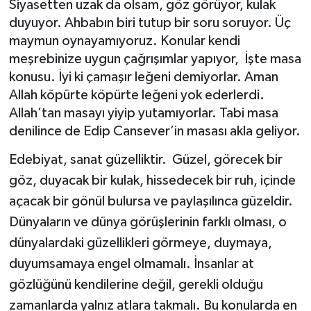
Siyasetten uzak da olsam, göz görüyor, kulak
duyuyor. Ahbabın biri tutup bir soru soruyor. Üç
BİLİM VE TEKNOLOJİ
maymun oynayamıyoruz. Konular kendi
meşrebinize uygun çağrışımlar yapıyor, İşte masa
OTOMOBİL
konusu. İyi ki çamaşır leğeni demiyorlar. Aman
Allah köpürte köpürte leğeni yok ederlerdi.
KURUMSAL
Allah’tan masayı yiyip yutamıyorlar. Tabi masa
denilince de Edip Cansever’in masası akla geliyor.
Edebiyat, sanat güzelliktir. Güzel, görecek bir
göz, duyacak bir kulak, hissedecek bir ruh, içinde
açacak bir gönül bulursa ve paylaşılınca güzeldir.
Dünyaların ve dünya görüşlerinin farklı olması, o
dünyalardaki güzellikleri görmeye, duymaya,
duyumsamaya engel olmamalı. İnsanlar at
gözlüğünü kendilerine değil, gerekli olduğu
zamanlarda yalnız atlara takmalı. Bu konularda en