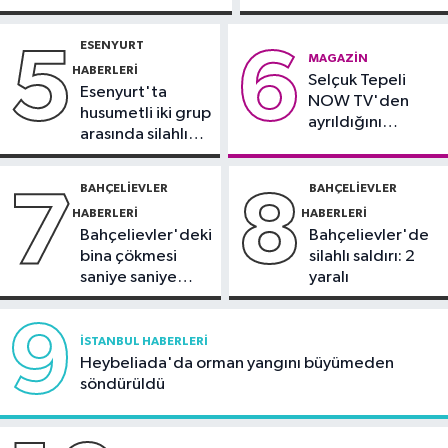
yoğun bakımda
kaza: Sürücü
Güncel
gözaltında
ESENYURT
5
6
12:37
Cumhurbaşkanı Erdoğan,
MAGAZIN
HABERLERI
Selçuk Tepeli
Suudi Arabistan'da
Esenyurt'ta
NOW TV'den
husumetli iki grup
ayrıldığını
arasında silahlı
duyurdu
kavga
BAHÇELIEVLER
BAHÇELIEVLER
7
8
HABERLERI
HABERLERI
Bahçelievler'deki
Bahçelievler'de
bina çökmesi
silahlı saldırı: 2
saniye saniye
yaralı
görüntülendi
9
İSTANBUL HABERLERI
Heybeliada'da orman yangını büyümeden
söndürüldü