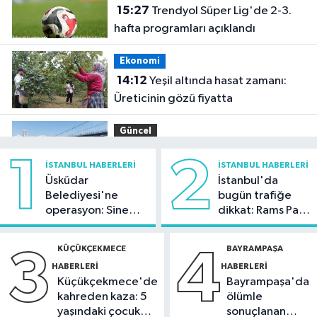
15:27
Trendyol Süper Lig'de 2-3.
hafta programları açıklandı
Ekonomi
14:12
Yeşil altında hasat zamanı:
Üreticinin gözü fiyatta
Güncel
13:25
200 Metrelik dev gemi 1915
1
2
İSTANBUL HABERLERI
İSTANBUL HABERLERI
Çanakkale Köprüsü'nü geçti
Üsküdar
İstanbul'da
Belediyesi'ne
bugün trafiğe
Magazin
operasyon: Sinem
dikkat: Rams Park
13:15
Serdar Ortaç hastaneye
Dedetaş'a
çevresinde bazı
kaldırıldı iddiası!
tutuklama talebi
yollar kapatılacak
KÜÇÜKÇEKMECE
BAYRAMPAŞA
3
4
HABERLERI
HABERLERI
Sağlık
Küçükçekmece'de
Bayrampaşa'da
12:47
Uzmandan uyarı: Gülerken
kahreden kaza: 5
ölümle
idrar kaçırmak normal değil
yaşındaki çocuk
sonuçlanan