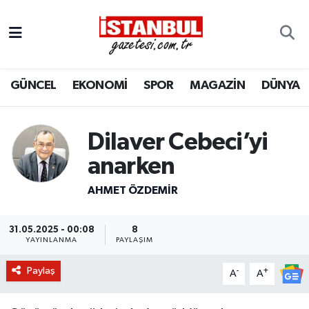
GÜNCEL
Nöbetçi Eczaneler
GÜNCEL
EKONOMİ
SPOR
MAGAZİN
DÜNYA
EKONOMİ
Hava Durumu
İSTANBUL
Trafik Durumu
Dilaver Cebeci’yi
DÜNYA
Süper Lig Puan Durumu ve Fikstür
anarken
AHMET ÖZDEMIR
SPOR
Tüm Manşetler
MAGAZİN
Son Dakika Haberleri
31.05.2025 - 00:08
8
YAYINLANMA
PAYLAŞIM
KÜLTÜR SANAT
Haber Arşivi
Paylaş
-
+
A
A
SAĞLIK