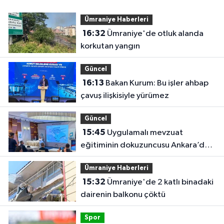
Ümraniye Haberleri
16:32
Ümraniye'de otluk alanda
korkutan yangın
Güncel
16:13
Bakan Kurum: Bu işler ahbap
çavuş ilişkisiyle yürümez
Güncel
15:45
Uygulamalı mevzuat
eğitiminin dokuzuncusu Ankara’da
gerçekleştirildi
Ümraniye Haberleri
15:32
Ümraniye'de 2 katlı binadaki
dairenin balkonu çöktü
Spor