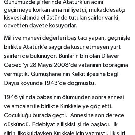
Günümüzde şiirlerinde Atatürk’ün adını
geçirmeye korkan ama milliyetçi, mukaddesatçı
BİLİM VE TEKNOLOJİ
kisvesi altında el üstünde tutulan şairler var ki,
davetten davete koşuyorlar.
OTOMOBİL
Milli ve manevi değerleri baş tacı yapan, geçmişle
KURUMSAL
birlikte Atatürk’e saygı da kusur etmeyen yurt
şairleri de bulunuyor. Bunların biri olan Dilaver
Cebeci’yi 28 Mayıs 2008’de vatanının toprağına
vermiştik. Gümüşhane’nin Kelkit ilçesine bağlı
Dayısı köyünde 1943’de doğmuştu.
1946 yılında babasının ölümünden sonra annesi
ve amcaları ile birlikte Kırıkkale’ye göç etti.
Çocukluğu burada geçti. Annesine son derece
düşkündü. Edebiyatla ilişkisi şiirle başladı. İlk
şiirini ilkokuldayken Kırıkkale için yazmıştı. İlk şiiri