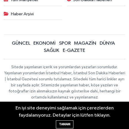
Haber Arşivi
GÜNCEL
EKONOMİ
SPOR
MAGAZİN
DÜNYA
SAĞLIK
E-GAZETE
Sitede yayınlanan içerik ve yorumlardan yazarları sorumludur.
Yayınlanan yorumlardan İstanbul Haber, İstanbul Son Dakika Haberleri
| İstanbul Gazetesi sorumlu tutulamaz. Sitedeki tüm harici linkler ayrı
bir sayfada açılır. Sitemizde yayınlanan haber, köşe yazıları ve
fotoğraflar izin alınmaksızın kaynak gösterilse dahi, herhangi bir
ortamda kullanılamaz ve yayınlanamaz
En iyi site deneyimi sağlamak için çerezlerden
İletişim
Künye
faydalanıyoruz. Detaylar için lütfen tıklayın.
Haber Yazılımı:
TE Bilişim
|
KURUMSAL
Copyright © 2026
TAMAM