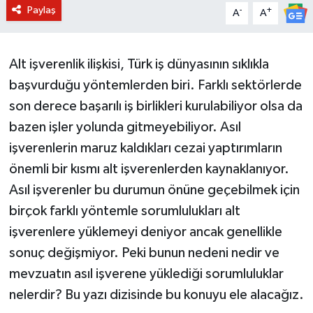
Paylaş
-
+
A
A
BİLİM VE TEKNOLOJİ
OTOMOBİL
Alt işverenlik ilişkisi, Türk iş dünyasının sıklıkla
başvurduğu yöntemlerden biri. Farklı sektörlerde
KURUMSAL
son derece başarılı iş birlikleri kurulabiliyor olsa da
bazen işler yolunda gitmeyebiliyor. Asıl
işverenlerin maruz kaldıkları cezai yaptırımların
önemli bir kısmı alt işverenlerden kaynaklanıyor.
Asıl işverenler bu durumun önüne geçebilmek için
birçok farklı yöntemle sorumlulukları alt
işverenlere yüklemeyi deniyor ancak genellikle
sonuç değişmiyor. Peki bunun nedeni nedir ve
mevzuatın asıl işverene yüklediği sorumluluklar
nelerdir? Bu yazı dizisinde bu konuyu ele alacağız.