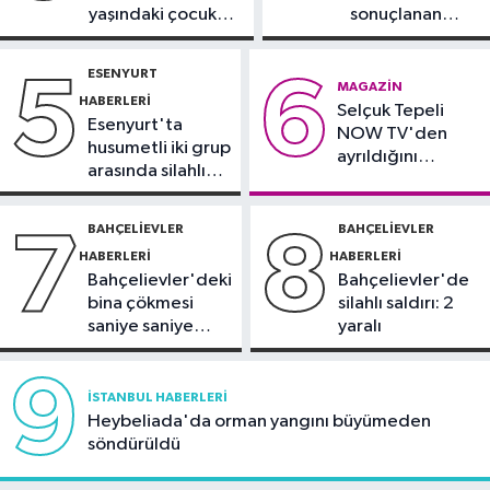
demeyin, önlemini alın
yaşındaki çocuk
sonuçlanan
yoğun bakımda
kaza: Sürücü
Spor
gözaltında
ESENYURT
5
6
21:10
Trabzonspor'da Salah
MAGAZIN
HABERLERI
Selçuk Tepeli
yaklaşık 30 bin taraftar önünde imza
Esenyurt'ta
NOW TV'den
attı
husumetli iki grup
ayrıldığını
arasında silahlı
duyurdu
kavga
BAHÇELIEVLER
BAHÇELIEVLER
7
8
HABERLERI
HABERLERI
Bahçelievler'deki
Bahçelievler'de
bina çökmesi
silahlı saldırı: 2
saniye saniye
yaralı
görüntülendi
9
İSTANBUL HABERLERI
Heybeliada'da orman yangını büyümeden
söndürüldü