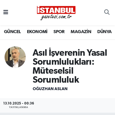
GÜNCEL
Nöbetçi Eczaneler
GÜNCEL
EKONOMİ
SPOR
MAGAZİN
DÜNYA
EKONOMİ
Hava Durumu
İSTANBUL
Trafik Durumu
Asıl İşverenin Yasal
DÜNYA
Süper Lig Puan Durumu ve Fikstür
Sorumlulukları:
Müteselsil
SPOR
Tüm Manşetler
Sorumluluk
MAGAZİN
Son Dakika Haberleri
OĞUZHAN ASLAN
KÜLTÜR SANAT
Haber Arşivi
13.10.2025 - 00:36
YAYINLANMA
SAĞLIK