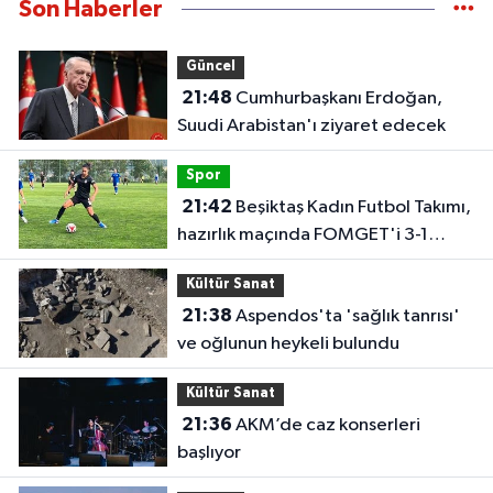
Son Haberler
Güncel
21:48
Cumhurbaşkanı Erdoğan,
Suudi Arabistan'ı ziyaret edecek
Spor
21:42
Beşiktaş Kadın Futbol Takımı,
hazırlık maçında FOMGET'i 3-1
mağlup etti
Kültür Sanat
21:38
Aspendos'ta 'sağlık tanrısı'
ve oğlunun heykeli bulundu
Kültür Sanat
21:36
AKM’de caz konserleri
başlıyor