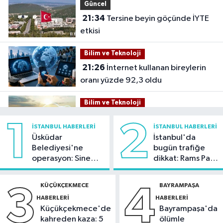
Güncel
21:34
Tersine beyin göçünde İYTE
etkisi
Bilim ve Teknoloji
21:26
İnternet kullanan bireylerin
oranı yüzde 92,3 oldu
Bilim ve Teknoloji
21:23
5G abone sayısı 4 ayda 44,5
1
2
İSTANBUL HABERLERI
İSTANBUL HABERLERI
milyona ulaştı
Üsküdar
İstanbul'da
Belediyesi'ne
bugün trafiğe
Kültür Sanat
operasyon: Sinem
dikkat: Rams Park
21:21
Esenler Belediyesi
Dedetaş'a
çevresinde bazı
vatandaşları yazlık sinemada
tutuklama talebi
yollar kapatılacak
KÜÇÜKÇEKMECE
BAYRAMPAŞA
3
4
buluşturuyor
HABERLERI
HABERLERI
Sağlık
Küçükçekmece'de
Bayrampaşa'da
21:17
"Karaciğerim yağlı"
kahreden kaza: 5
ölümle