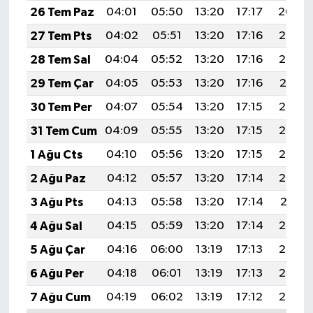
26 Tem Paz
04:01
05:50
13:20
17:17
20:40
27 Tem Pts
04:02
05:51
13:20
17:16
20:39
28 Tem Sal
04:04
05:52
13:20
17:16
20:38
29 Tem Çar
04:05
05:53
13:20
17:16
20:37
30 Tem Per
04:07
05:54
13:20
17:15
20:36
31 Tem Cum
04:09
05:55
13:20
17:15
20:35
1 Ağu Cts
04:10
05:56
13:20
17:15
20:34
2 Ağu Paz
04:12
05:57
13:20
17:14
20:32
3 Ağu Pts
04:13
05:58
13:20
17:14
20:31
4 Ağu Sal
04:15
05:59
13:20
17:14
20:30
5 Ağu Çar
04:16
06:00
13:19
17:13
20:29
6 Ağu Per
04:18
06:01
13:19
17:13
20:28
7 Ağu Cum
04:19
06:02
13:19
17:12
20:27