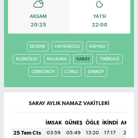
AKŞAM
YATSI
20:25
22:00
ERGENE
HAYRABOLU
KAPAKLI
M.EREĞLİSİ
MALKARA
SARAY
TEKİRDAĞ
ÇERKEZKÖY
ÇORLU
ŞARKÖY
SARAY AYLIK NAMAZ VAKITLERI
İMSAK
GÜNEŞ
ÖĞLE
İKINDI
AKŞA
25 Tem Cts
03:59
05:49
13:20
17:17
20:41