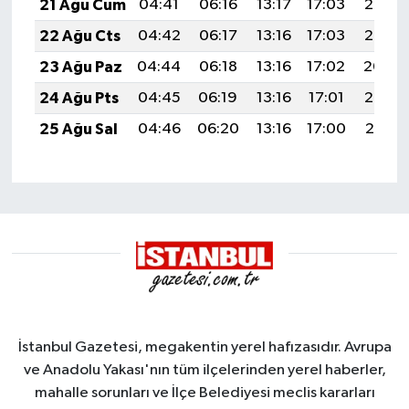
21 Ağu Cum
04:41
06:16
13:17
17:03
20:07
22 Ağu Cts
04:42
06:17
13:16
17:03
20:06
23 Ağu Paz
04:44
06:18
13:16
17:02
20:04
24 Ağu Pts
04:45
06:19
13:16
17:01
20:03
25 Ağu Sal
04:46
06:20
13:16
17:00
20:01
İstanbul Gazetesi, megakentin yerel hafızasıdır. Avrupa
ve Anadolu Yakası'nın tüm ilçelerinden yerel haberler,
mahalle sorunları ve İlçe Belediyesi meclis kararları