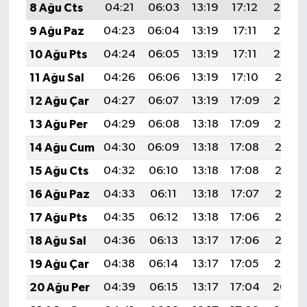
8 Ağu Cts
04:21
06:03
13:19
17:12
20:25
9 Ağu Paz
04:23
06:04
13:19
17:11
20:24
10 Ağu Pts
04:24
06:05
13:19
17:11
20:23
11 Ağu Sal
04:26
06:06
13:19
17:10
20:21
12 Ağu Çar
04:27
06:07
13:19
17:09
20:20
13 Ağu Per
04:29
06:08
13:18
17:09
20:19
14 Ağu Cum
04:30
06:09
13:18
17:08
20:17
15 Ağu Cts
04:32
06:10
13:18
17:08
20:16
16 Ağu Paz
04:33
06:11
13:18
17:07
20:15
17 Ağu Pts
04:35
06:12
13:18
17:06
20:13
18 Ağu Sal
04:36
06:13
13:17
17:06
20:12
19 Ağu Çar
04:38
06:14
13:17
17:05
20:10
20 Ağu Per
04:39
06:15
13:17
17:04
20:09