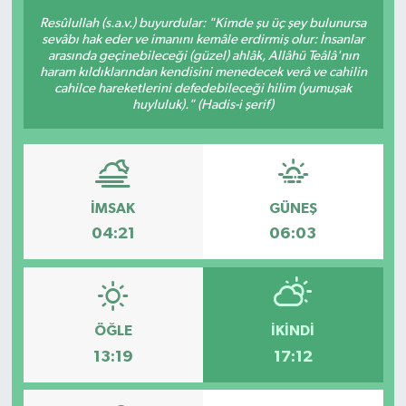
Resûlullah (s.a.v.) buyurdular: "Kimde şu üç şey bulunursa
BİLİM VE TEKNOLOJİ
sevâbı hak eder ve imanını kemâle erdirmiş olur: İnsanlar
arasında geçinebileceği (güzel) ahlâk, Allâhü Teâlâ'nın
haram kıldıklarından kendisini menedecek verâ ve cahilin
OTOMOBİL
cahilce hareketlerini defedebileceği hilim (yumuşak
huyluluk)." (Hadis-i şerif)
KURUMSAL
İMSAK
GÜNEŞ
04:21
06:03
ÖĞLE
İKINDI
13:19
17:12