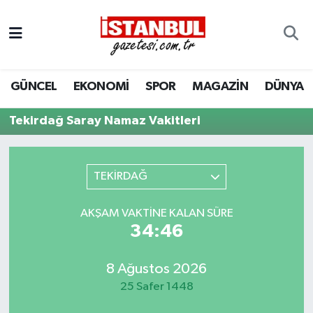
GÜNCEL
Nöbetçi Eczaneler
GÜNCEL
EKONOMİ
SPOR
MAGAZİN
DÜNYA
EKONOMİ
Hava Durumu
Tekirdağ Saray Namaz Vakitleri
İSTANBUL
Trafik Durumu
DÜNYA
Süper Lig Puan Durumu ve Fikstür
TEKİRDAĞ
SPOR
Tüm Manşetler
AKŞAM VAKTINE KALAN SÜRE
34:46
MAGAZİN
Son Dakika Haberleri
KÜLTÜR SANAT
Haber Arşivi
8 Ağustos 2026
25 Safer 1448
SAĞLIK