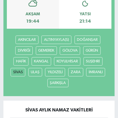
AKŞAM
YATSI
19:44
21:14
AKINCILAR
ALTINYAYLA(S)
DOĞANŞAR
DİVRİĞİ
GEMEREK
GÖLOVA
GÜRÜN
HAFİK
KANGAL
KOYULHİSAR
SUŞEHRİ
SİVAS
ULAŞ
YILDIZELİ
ZARA
İMRANLI
ŞARKIŞLA
SİVAS AYLIK NAMAZ VAKITLERI