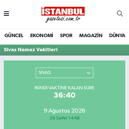
GÜNCEL
Nöbetçi Eczaneler
GÜNCEL
EKONOMİ
SPOR
MAGAZİN
DÜNYA
EKONOMİ
Hava Durumu
Sivas Namaz Vakitleri
İSTANBUL
Trafik Durumu
DÜNYA
Süper Lig Puan Durumu ve Fikstür
SİVAS
SPOR
Tüm Manşetler
İKINDI VAKTINE KALAN SÜRE
36:40
MAGAZİN
Son Dakika Haberleri
KÜLTÜR SANAT
Haber Arşivi
9 Ağustos 2026
26 Safer 1448
SAĞLIK