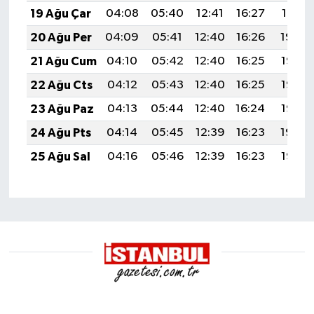
19 Ağu Çar
04:08
05:40
12:41
16:27
19:31
20 Ağu Per
04:09
05:41
12:40
16:26
19:30
21 Ağu Cum
04:10
05:42
12:40
16:25
19:28
22 Ağu Cts
04:12
05:43
12:40
16:25
19:27
23 Ağu Paz
04:13
05:44
12:40
16:24
19:25
24 Ağu Pts
04:14
05:45
12:39
16:23
19:24
25 Ağu Sal
04:16
05:46
12:39
16:23
19:22