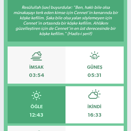
Resûlullah (sav) buyurdular: "Ben, haklı bile olsa
BİLİM VE TEKNOLOJİ
münakaşayı terk eden kimse için Cennet'in kenarında bir
köşke kefilim. Şaka bile olsa yalan söylemeyen için
Cennet'in ortasında bir köşke kefilim. Ahlâkını
OTOMOBİL
güzelleştiren için de Cennet'in en üst derecesinde bir
köşke kefilim." (Hadis-i şerif)
KURUMSAL
İMSAK
GÜNEŞ
03:54
05:31
ÖĞLE
İKINDI
12:43
16:33