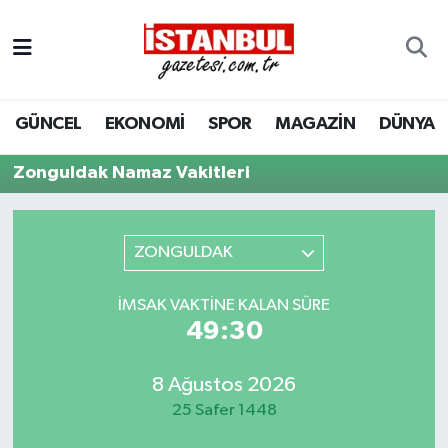
GÜNCEL
Nöbetçi Eczaneler
GÜNCEL
EKONOMİ
SPOR
MAGAZİN
DÜNYA
EKONOMİ
Hava Durumu
Zonguldak Namaz Vakitleri
İSTANBUL
Trafik Durumu
DÜNYA
Süper Lig Puan Durumu ve Fikstür
ZONGULDAK
SPOR
Tüm Manşetler
İMSAK VAKTINE KALAN SÜRE
49:30
MAGAZİN
Son Dakika Haberleri
KÜLTÜR SANAT
Haber Arşivi
8 Ağustos 2026
25 Safer 1448
SAĞLIK