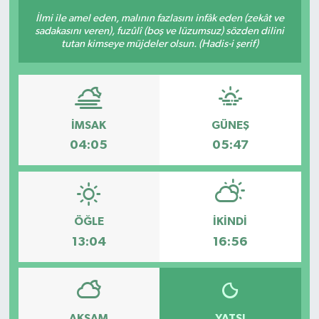
İlmi ile amel eden, malının fazlasını infâk eden (zekât ve
BİLİM VE TEKNOLOJİ
sadakasını veren), fuzûlî (boş ve lüzumsuz) sözden dilini
tutan kimseye müjdeler olsun. (Hadis-i şerif)
OTOMOBİL
KURUMSAL
İMSAK
GÜNEŞ
04:05
05:47
ÖĞLE
İKINDI
13:04
16:56
AKŞAM
YATSI