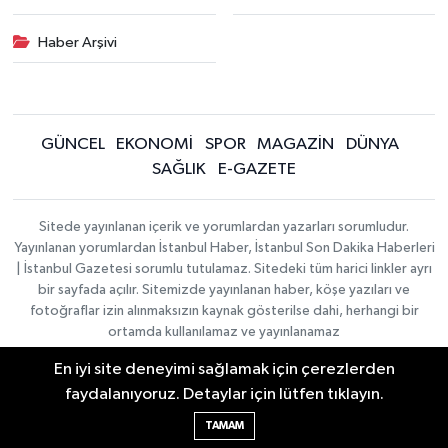
Haber Arşivi
GÜNCEL
EKONOMİ
SPOR
MAGAZİN
DÜNYA
SAĞLIK
E-GAZETE
Sitede yayınlanan içerik ve yorumlardan yazarları sorumludur.
Yayınlanan yorumlardan İstanbul Haber, İstanbul Son Dakika Haberleri
| İstanbul Gazetesi sorumlu tutulamaz. Sitedeki tüm harici linkler ayrı
bir sayfada açılır. Sitemizde yayınlanan haber, köşe yazıları ve
fotoğraflar izin alınmaksızın kaynak gösterilse dahi, herhangi bir
ortamda kullanılamaz ve yayınlanamaz
En iyi site deneyimi sağlamak için çerezlerden
İletişim
Künye
faydalanıyoruz. Detaylar için lütfen tıklayın.
Haber Yazılımı:
TE Bilişim
|
KURUMSAL
Copyright © 2026
TAMAM