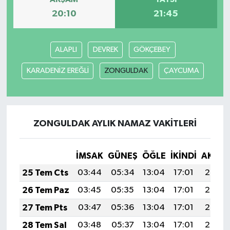
20:10
21:45
ALAPLI
DEVREK
GÖKÇEBEY
KARADENİZ EREĞLİ
ZONGULDAK
ÇAYCUMA
ZONGULDAK AYLIK NAMAZ VAKITLERI
İMSAK
GÜNEŞ
ÖĞLE
İKINDI
AKŞA
25 Tem Cts
03:44
05:34
13:04
17:01
20:25
26 Tem Paz
03:45
05:35
13:04
17:01
20:24
27 Tem Pts
03:47
05:36
13:04
17:01
20:23
28 Tem Sal
03:48
05:37
13:04
17:01
20:22