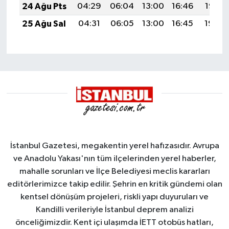
24 Ağu Pts
04:29
06:04
13:00
16:46
19:47
25 Ağu Sal
04:31
06:05
13:00
16:45
19:46
İstanbul Gazetesi, megakentin yerel hafızasıdır. Avrupa
ve Anadolu Yakası'nın tüm ilçelerinden yerel haberler,
mahalle sorunları ve İlçe Belediyesi meclis kararları
editörlerimizce takip edilir. Şehrin en kritik gündemi olan
kentsel dönüşüm projeleri, riskli yapı duyuruları ve
Kandilli verileriyle İstanbul deprem analizi
önceliğimizdir. Kent içi ulaşımda İETT otobüs hatları,