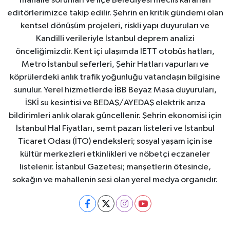
mahalle sorunları ve İlçe Belediyesi meclis kararları
editörlerimizce takip edilir. Şehrin en kritik gündemi olan
kentsel dönüşüm projeleri, riskli yapı duyuruları ve
Kandilli verileriyle İstanbul deprem analizi
önceliğimizdir. Kent içi ulaşımda İETT otobüs hatları,
Metro İstanbul seferleri, Şehir Hatları vapurları ve
köprülerdeki anlık trafik yoğunluğu vatandaşın bilgisine
sunulur. Yerel hizmetlerde İBB Beyaz Masa duyuruları,
İSKİ su kesintisi ve BEDAŞ/AYEDAŞ elektrik arıza
bildirimleri anlık olarak güncellenir. Şehrin ekonomisi için
İstanbul Hal Fiyatları, semt pazarı listeleri ve İstanbul
Ticaret Odası (İTO) endeksleri; sosyal yaşam için ise
kültür merkezleri etkinlikleri ve nöbetçi eczaneler
listelenir. İstanbul Gazetesi; manşetlerin ötesinde,
sokağın ve mahallenin sesi olan yerel medya organıdır.