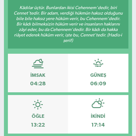
Kâdılar üçtür. Bunlardan ikisi Cehennem'dedir, biri
BİLİM VE TEKNOLOJİ
Cennet'tedir. Bir adam, verdiği hükmün haksız olduğunu
bile bile haksız yere hüküm verir, bu Cehennem'dedir.
Bir kâdı bilmeksizin hüküm verir ve insanların haklarını
OTOMOBİL
zâyi eder, bu da Cehennem'dedir. Bir kâdı da hakka
riâyet ederek hüküm verir, işte bu, Cennet'tedir. (Hadis-i
şerif)
KURUMSAL
İMSAK
GÜNEŞ
04:28
06:09
ÖĞLE
İKINDI
13:22
17:14