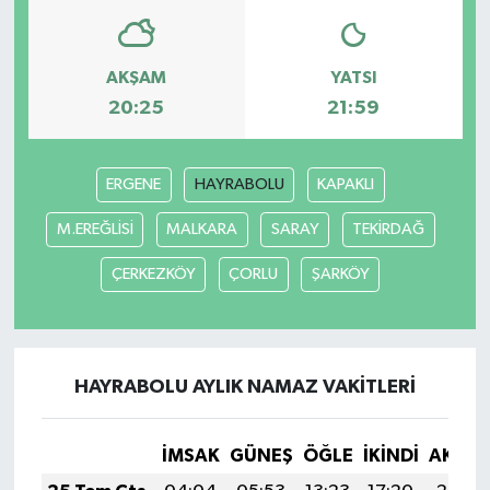
AKŞAM
YATSI
20:25
21:59
ERGENE
HAYRABOLU
KAPAKLI
M.EREĞLİSİ
MALKARA
SARAY
TEKİRDAĞ
ÇERKEZKÖY
ÇORLU
ŞARKÖY
HAYRABOLU AYLIK NAMAZ VAKITLERI
İMSAK
GÜNEŞ
ÖĞLE
İKINDI
AKŞA