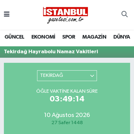
GÜNCEL
Nöbetçi Eczaneler
GÜNCEL
EKONOMİ
SPOR
MAGAZİN
DÜNYA
EKONOMİ
Hava Durumu
Tekirdağ Hayrabolu Namaz Vakitleri
İSTANBUL
Trafik Durumu
DÜNYA
Süper Lig Puan Durumu ve Fikstür
TEKİRDAĞ
SPOR
Tüm Manşetler
ÖĞLE VAKTINE KALAN SÜRE
03:49:14
MAGAZİN
Son Dakika Haberleri
KÜLTÜR SANAT
Haber Arşivi
10 Ağustos 2026
27 Safer 1448
SAĞLIK