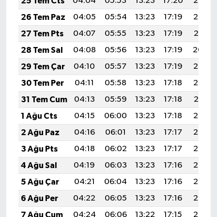
25 Tem Cts
04:04
05:53
13:23
17:20
20:43
26 Tem Paz
04:05
05:54
13:23
17:19
20:42
27 Tem Pts
04:07
05:55
13:23
17:19
20:41
28 Tem Sal
04:08
05:56
13:23
17:19
20:40
29 Tem Çar
04:10
05:57
13:23
17:19
20:39
30 Tem Per
04:11
05:58
13:23
17:18
20:38
31 Tem Cum
04:13
05:59
13:23
17:18
20:37
1 Ağu Cts
04:15
06:00
13:23
17:18
20:36
2 Ağu Paz
04:16
06:01
13:23
17:17
20:35
3 Ağu Pts
04:18
06:02
13:23
17:17
20:34
4 Ağu Sal
04:19
06:03
13:23
17:16
20:33
5 Ağu Çar
04:21
06:04
13:23
17:16
20:32
6 Ağu Per
04:22
06:05
13:23
17:16
20:30
7 Ağu Cum
04:24
06:06
13:22
17:15
20:29