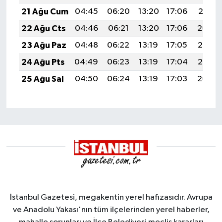
21 Ağu Cum
04:45
06:20
13:20
17:06
20:10
22 Ağu Cts
04:46
06:21
13:20
17:06
20:09
23 Ağu Paz
04:48
06:22
13:19
17:05
20:07
24 Ağu Pts
04:49
06:23
13:19
17:04
20:06
25 Ağu Sal
04:50
06:24
13:19
17:03
20:04
İstanbul Gazetesi, megakentin yerel hafızasıdır. Avrupa
ve Anadolu Yakası'nın tüm ilçelerinden yerel haberler,