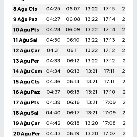
8 Ağu Cts
04:25
06:07
13:22
17:15
20:28
9 Ağu Paz
04:27
06:08
13:22
17:14
20:27
10 Ağu Pts
04:28
06:09
13:22
17:14
20:25
11 Ağu Sal
04:30
06:10
13:22
17:13
20:24
12 Ağu Çar
04:31
06:11
13:22
17:12
20:23
13 Ağu Per
04:33
06:12
13:22
17:12
20:21
14 Ağu Cum
04:34
06:13
13:21
17:11
20:20
15 Ağu Cts
04:36
06:14
13:21
17:11
20:19
16 Ağu Paz
04:37
06:15
13:21
17:10
20:17
17 Ağu Pts
04:39
06:16
13:21
17:09
20:16
18 Ağu Sal
04:40
06:17
13:21
17:09
20:14
19 Ağu Çar
04:42
06:18
13:20
17:08
20:13
20 Ağu Per
04:43
06:19
13:20
17:07
20:12