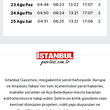
23 Ağu Paz
04:48
06:23
13:22
17:07
20:10
24 Ağu Pts
04:50
06:24
13:21
17:07
20:08
25 Ağu Sal
04:51
06:25
13:21
17:06
20:07
İstanbul Gazetesi, megakentin yerel hafızasıdır. Avrupa
ve Anadolu Yakası'nın tüm ilçelerinden yerel haberler,
mahalle sorunları ve İlçe Belediyesi meclis kararları
editörlerimizce takip edilir. Şehrin en kritik gündemi olan
kentsel dönüşüm projeleri, riskli yapı duyuruları ve