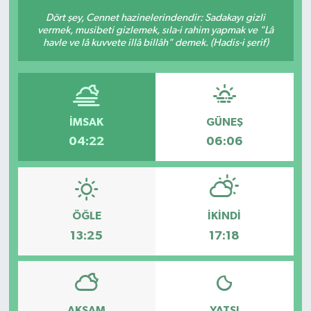
Dört şey, Cennet hazinelerindendir: Sadakayı gizli
BİLİM VE TEKNOLOJİ
vermek, musibeti gizlemek, sıla-i rahim yapmak ve "Lâ
havle ve lâ kuvvete illâ billâh" demek. (Hadis-i şerif)
OTOMOBİL
KURUMSAL
İMSAK
GÜNEŞ
04:22
06:06
ÖĞLE
İKINDI
13:25
17:18
AKŞAM
YATSI