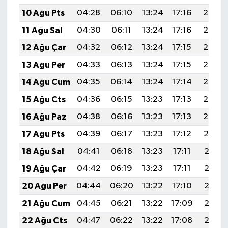
10 Ağu Pts
04:28
06:10
13:24
17:16
20:29
11 Ağu Sal
04:30
06:11
13:24
17:16
20:27
12 Ağu Çar
04:32
06:12
13:24
17:15
20:26
13 Ağu Per
04:33
06:13
13:24
17:15
20:25
14 Ağu Cum
04:35
06:14
13:24
17:14
20:23
15 Ağu Cts
04:36
06:15
13:23
17:13
20:22
16 Ağu Paz
04:38
06:16
13:23
17:13
20:20
17 Ağu Pts
04:39
06:17
13:23
17:12
20:19
18 Ağu Sal
04:41
06:18
13:23
17:11
20:18
19 Ağu Çar
04:42
06:19
13:23
17:11
20:16
20 Ağu Per
04:44
06:20
13:22
17:10
20:15
21 Ağu Cum
04:45
06:21
13:22
17:09
20:13
22 Ağu Cts
04:47
06:22
13:22
17:08
20:12