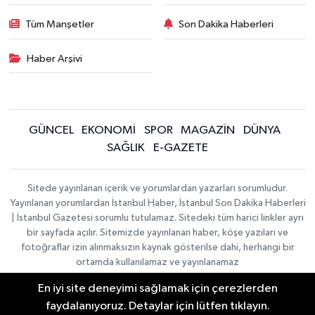
Tüm Manşetler
Son Dakika Haberleri
Haber Arşivi
GÜNCEL
EKONOMİ
SPOR
MAGAZİN
DÜNYA
SAĞLIK
E-GAZETE
Sitede yayınlanan içerik ve yorumlardan yazarları sorumludur.
Yayınlanan yorumlardan İstanbul Haber, İstanbul Son Dakika Haberleri
| İstanbul Gazetesi sorumlu tutulamaz. Sitedeki tüm harici linkler ayrı
bir sayfada açılır. Sitemizde yayınlanan haber, köşe yazıları ve
fotoğraflar izin alınmaksızın kaynak gösterilse dahi, herhangi bir
ortamda kullanılamaz ve yayınlanamaz
En iyi site deneyimi sağlamak için çerezlerden
İletişim
Künye
faydalanıyoruz. Detaylar için lütfen tıklayın.
Haber Yazılımı:
TE Bilişim
|
KURUMSAL