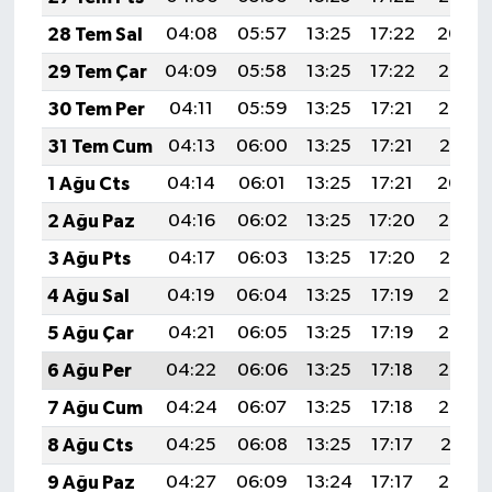
28 Tem Sal
04:08
05:57
13:25
17:22
20:44
29 Tem Çar
04:09
05:58
13:25
17:22
20:43
30 Tem Per
04:11
05:59
13:25
17:21
20:42
31 Tem Cum
04:13
06:00
13:25
17:21
20:41
1 Ağu Cts
04:14
06:01
13:25
17:21
20:40
2 Ağu Paz
04:16
06:02
13:25
17:20
20:39
3 Ağu Pts
04:17
06:03
13:25
17:20
20:37
4 Ağu Sal
04:19
06:04
13:25
17:19
20:36
5 Ağu Çar
04:21
06:05
13:25
17:19
20:35
6 Ağu Per
04:22
06:06
13:25
17:18
20:34
7 Ağu Cum
04:24
06:07
13:25
17:18
20:33
8 Ağu Cts
04:25
06:08
13:25
17:17
20:31
9 Ağu Paz
04:27
06:09
13:24
17:17
20:30