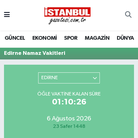
GÜNCEL
Nöbetçi Eczaneler
GÜNCEL
EKONOMİ
SPOR
MAGAZİN
DÜNYA
EKONOMİ
Hava Durumu
Edirne Namaz Vakitleri
İSTANBUL
Trafik Durumu
DÜNYA
Süper Lig Puan Durumu ve Fikstür
EDİRNE
SPOR
Tüm Manşetler
ÖĞLE VAKTINE KALAN SÜRE
01:10:26
MAGAZİN
Son Dakika Haberleri
KÜLTÜR SANAT
Haber Arşivi
6 Ağustos 2026
23 Safer 1448
SAĞLIK