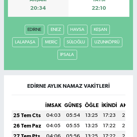
20:34
22:10
EDİRNE
ENEZ
HAVSA
KEŞAN
LALAPAŞA
MERİÇ
SÜLOĞLU
UZUNKÖPRÜ
İPSALA
EDİRNE AYLIK NAMAZ VAKITLERI
İMSAK
GÜNEŞ
ÖĞLE
İKINDI
AKŞA
25 Tem Cts
04:03
05:54
13:25
17:23
20:47
26 Tem Paz
04:05
05:55
13:25
17:22
20:46
27 Tem Pts
04:06
05:56
13:25
17:22
20:45