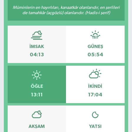
Müminlerin en hayırlıları, kanaatkâr olanlarıdır, en şerlileri
BİLİM VE TEKNOLOJİ
de tamahkâr (açgözlü) olanlarıdır. (Hadis-i şerif)
OTOMOBİL
KURUMSAL
İMSAK
GÜNEŞ
04:13
05:54
ÖĞLE
İKINDI
13:11
17:04
AKŞAM
YATSI