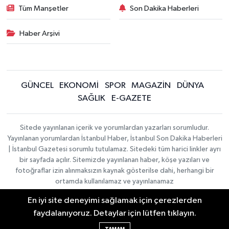
Tüm Manşetler
Son Dakika Haberleri
Haber Arşivi
GÜNCEL
EKONOMİ
SPOR
MAGAZİN
DÜNYA
SAĞLIK
E-GAZETE
Sitede yayınlanan içerik ve yorumlardan yazarları sorumludur.
Yayınlanan yorumlardan İstanbul Haber, İstanbul Son Dakika Haberleri
| İstanbul Gazetesi sorumlu tutulamaz. Sitedeki tüm harici linkler ayrı
bir sayfada açılır. Sitemizde yayınlanan haber, köşe yazıları ve
fotoğraflar izin alınmaksızın kaynak gösterilse dahi, herhangi bir
ortamda kullanılamaz ve yayınlanamaz
En iyi site deneyimi sağlamak için çerezlerden
İletişim
Künye
faydalanıyoruz. Detaylar için lütfen tıklayın.
Haber Yazılımı:
TE Bilişim
|
KURUMSAL
Copyright © 2026