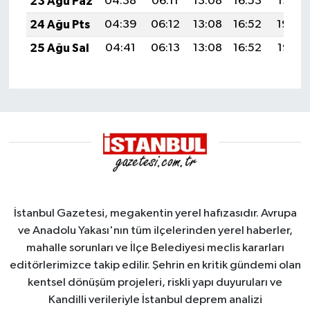
23 Ağu Paz
04:38
06:11
13:08
16:53
19:55
24 Ağu Pts
04:39
06:12
13:08
16:52
19:54
25 Ağu Sal
04:41
06:13
13:08
16:52
19:52
İstanbul Gazetesi, megakentin yerel hafızasıdır. Avrupa
ve Anadolu Yakası'nın tüm ilçelerinden yerel haberler,
mahalle sorunları ve İlçe Belediyesi meclis kararları
editörlerimizce takip edilir. Şehrin en kritik gündemi olan
kentsel dönüşüm projeleri, riskli yapı duyuruları ve
Kandilli verileriyle İstanbul deprem analizi