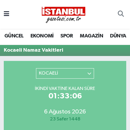
GÜNCEL
Nöbetçi Eczaneler
GÜNCEL
EKONOMİ
SPOR
MAGAZİN
DÜNYA
EKONOMİ
Hava Durumu
Kocaeli Namaz Vakitleri
İSTANBUL
Trafik Durumu
DÜNYA
Süper Lig Puan Durumu ve Fikstür
KOCAELİ
SPOR
Tüm Manşetler
İKINDI VAKTINE KALAN SÜRE
01:33:06
MAGAZİN
Son Dakika Haberleri
KÜLTÜR SANAT
Haber Arşivi
6 Ağustos 2026
23 Safer 1448
SAĞLIK