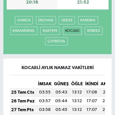
20:18
21:52
DARICA
DİLOVASI
GEBZE
KANDIRA
KARAMÜRSEL
KARTEPE
KOCAELİ
KÖRFEZ
ÇAYIROVA
KOCAELİ AYLIK NAMAZ VAKITLERI
İMSAK
GÜNEŞ
ÖĞLE
İKINDI
AKŞA
25 Tem Cts
03:55
05:43
13:12
17:08
20:31
26 Tem Paz
03:57
05:44
13:12
17:07
20:30
27 Tem Pts
03:58
05:45
13:12
17:07
20:29