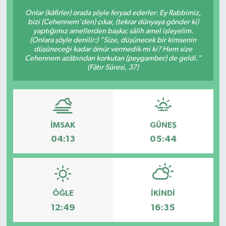
Onlar (kâfirler) orada şöyle feryad ederler: Ey Rabbimiz,
BİLİM VE TEKNOLOJİ
bizi (Cehennem'den) çıkar, (tekrar dünyaya gönder ki)
yaptığımız amellerden başka; sâlih amel işleyelim.
(Onlara şöyle denilir:) "Size, düşünecek bir kimsenin
OTOMOBİL
düşüneceği kadar ömür vermedik mi ki? Hem size
Cehennem azâbından korkutan (peygamber) de geldi."
(Fâtır Sûresi, 37)
KURUMSAL
İMSAK
GÜNEŞ
04:13
05:44
ÖĞLE
İKINDI
12:49
16:35