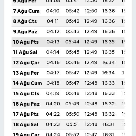
6 Ağu Per
04:08
05:41
12:50
16:37
19:49
7 Ağu Cum
04:10
05:42
12:50
16:36
19:48
8 Ağu Cts
04:11
05:42
12:49
16:36
19:46
9 Ağu Paz
04:12
05:43
12:49
16:36
19:45
10 Ağu Pts
04:13
05:44
12:49
16:35
19:44
11 Ağu Sal
04:14
05:45
12:49
16:35
19:43
12 Ağu Çar
04:16
05:46
12:49
16:34
19:42
13 Ağu Per
04:17
05:47
12:49
16:34
19:41
14 Ağu Cum
04:18
05:47
12:48
16:33
19:40
15 Ağu Cts
04:19
05:48
12:48
16:33
19:38
16 Ağu Paz
04:20
05:49
12:48
16:32
19:37
17 Ağu Pts
04:22
05:50
12:48
16:32
19:36
18 Ağu Sal
04:23
05:51
12:48
16:31
19:35
19 Ağu Çar
04:24
05:52
12:47
16:31
19:33