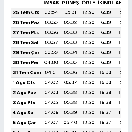
İMSAK
GÜNEŞ
ÖĞLE
İKINDI
AKŞA
25 Tem Cts
03:54
05:31
12:50
16:39
19:59
26 Tem Paz
03:55
05:32
12:50
16:39
19:59
27 Tem Pts
03:56
05:33
12:50
16:39
19:58
28 Tem Sal
03:57
05:33
12:50
16:39
19:57
29 Tem Çar
03:59
05:34
12:50
16:39
19:56
30 Tem Per
04:00
05:35
12:50
16:39
19:55
31 Tem Cum
04:01
05:36
12:50
16:38
19:54
1 Ağu Cts
04:02
05:37
12:50
16:38
19:54
2 Ağu Paz
04:03
05:38
12:50
16:38
19:53
3 Ağu Pts
04:05
05:38
12:50
16:38
19:52
4 Ağu Sal
04:06
05:39
12:50
16:37
19:51
5 Ağu Çar
04:07
05:40
12:50
16:37
19:50