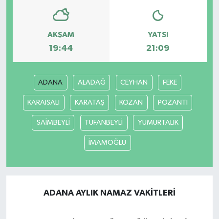
AKŞAM
YATSI
19:44
21:09
ADANA
ALADAĞ
CEYHAN
FEKE
KARAISALI
KARATAŞ
KOZAN
POZANTI
SAİMBEYLİ
TUFANBEYLİ
YUMURTALIK
İMAMOĞLU
ADANA AYLIK NAMAZ VAKITLERI