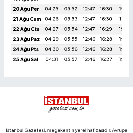
20 Ağu Per
04:25
05:52
12:47
16:30
19:32
21 Ağu Cum
04:26
05:53
12:47
16:30
19:31
22 Ağu Cts
04:27
05:54
12:47
16:29
19:29
23 Ağu Paz
04:29
05:55
12:46
16:28
19:28
24 Ağu Pts
04:30
05:56
12:46
16:28
19:27
25 Ağu Sal
04:31
05:57
12:46
16:27
19:25
İstanbul Gazetesi, megakentin yerel hafızasıdır. Avrupa