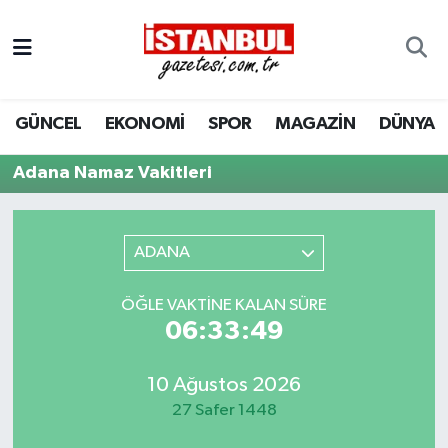
GÜNCEL
Nöbetçi Eczaneler
GÜNCEL
EKONOMİ
SPOR
MAGAZİN
DÜNYA
EKONOMİ
Hava Durumu
Adana Namaz Vakitleri
İSTANBUL
Trafik Durumu
DÜNYA
Süper Lig Puan Durumu ve Fikstür
ADANA
SPOR
Tüm Manşetler
ÖĞLE VAKTINE KALAN SÜRE
06:33:49
MAGAZİN
Son Dakika Haberleri
KÜLTÜR SANAT
Haber Arşivi
10 Ağustos 2026
27 Safer 1448
SAĞLIK