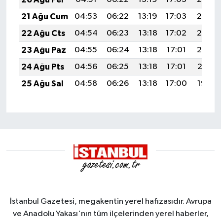
21 Ağu Cum
04:53
06:22
13:19
17:03
20:05
22 Ağu Cts
04:54
06:23
13:18
17:02
20:03
23 Ağu Paz
04:55
06:24
13:18
17:01
20:02
24 Ağu Pts
04:56
06:25
13:18
17:01
20:01
25 Ağu Sal
04:58
06:26
13:18
17:00
19:59
İstanbul Gazetesi, megakentin yerel hafızasıdır. Avrupa
ve Anadolu Yakası'nın tüm ilçelerinden yerel haberler,