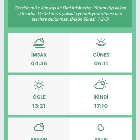
Gördün mü o kimseyi ki: Dini inkâr eder. Yetimi itip kakan
BİLİM VE TEKNOLOJİ
işte odur. Ve (o kimse) yoksula yemek yedirilmesi için
teşvikte bulunmaz. (Mâûn Sûresi, 1-2-3)
OTOMOBİL
KURUMSAL
İMSAK
GÜNEŞ
04:36
06:11
ÖĞLE
İKINDI
13:21
17:10
AKŞAM
YATSI