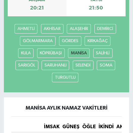
20:21
21:50
AHMETLİ
AKHİSAR
ALAŞEHİR
DEMİRCİ
GÖLMARMARA
GÖRDES
KIRKAĞAÇ
KULA
KÖPRÜBAŞI
MANİSA
SALİHLİ
SARIGÖL
SARUHANLI
SELENDİ
SOMA
TURGUTLU
MANİSA AYLIK NAMAZ VAKITLERI
İMSAK
GÜNEŞ
ÖĞLE
İKINDI
AKŞA