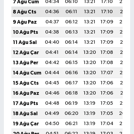
7 Ağu Cum
04:34
06:10
13:21
17:10
20:22
8 Ağu Cts
04:36
06:11
13:21
17:10
20:21
9 Ağu Paz
04:37
06:12
13:21
17:09
20:20
10 Ağu Pts
04:38
06:13
13:21
17:09
20:19
11 Ağu Sal
04:40
06:14
13:21
17:09
20:18
12 Ağu Çar
04:41
06:14
13:20
17:08
20:17
13 Ağu Per
04:42
06:15
13:20
17:08
20:15
14 Ağu Cum
04:44
06:16
13:20
17:07
20:14
15 Ağu Cts
04:45
06:17
13:20
17:06
20:13
16 Ağu Paz
04:46
06:18
13:20
17:06
20:11
17 Ağu Pts
04:48
06:19
13:19
17:05
20:10
18 Ağu Sal
04:49
06:20
13:19
17:05
20:09
19 Ağu Çar
04:50
06:21
13:19
17:04
20:07
20 Ağu Per
04:51
06:22
13:19
17:03
20:06