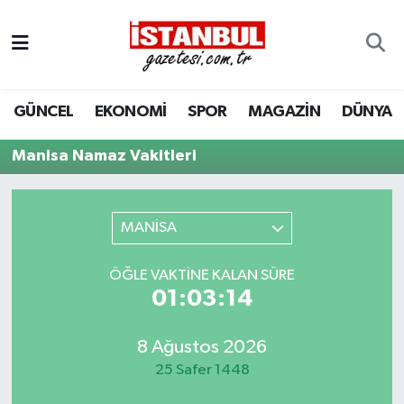
GÜNCEL
Nöbetçi Eczaneler
GÜNCEL
EKONOMİ
SPOR
MAGAZİN
DÜNYA
EKONOMİ
Hava Durumu
Manisa Namaz Vakitleri
İSTANBUL
Trafik Durumu
DÜNYA
Süper Lig Puan Durumu ve Fikstür
MANİSA
SPOR
Tüm Manşetler
ÖĞLE VAKTINE KALAN SÜRE
01:03:14
MAGAZİN
Son Dakika Haberleri
KÜLTÜR SANAT
Haber Arşivi
8 Ağustos 2026
25 Safer 1448
SAĞLIK