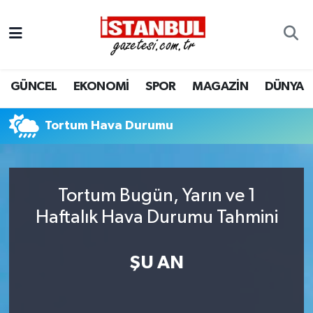
GÜNCEL
Nöbetçi Eczaneler
GÜNCEL
EKONOMİ
SPOR
MAGAZİN
DÜNYA
EKONOMİ
Hava Durumu
İSTANBUL
Trafik Durumu
Tortum Hava Durumu
DÜNYA
Süper Lig Puan Durumu ve Fikstür
Tortum Bugün, Yarın ve 1
SPOR
Tüm Manşetler
Haftalık Hava Durumu Tahmini
MAGAZİN
Son Dakika Haberleri
ŞU AN
KÜLTÜR SANAT
Haber Arşivi
SAĞLIK