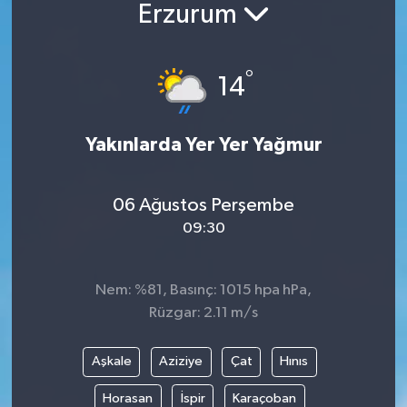
Erzurum
BİLİM VE TEKNOLOJİ
°
OTOMOBİL
14
KURUMSAL
Yakınlarda Yer Yer Yağmur
06 Ağustos Perşembe
09:30
Nem: %81, Basınç: 1015 hpa hPa,
Rüzgar: 2.11 m/s
Aşkale
Aziziye
Çat
Hınıs
Horasan
İspir
Karaçoban