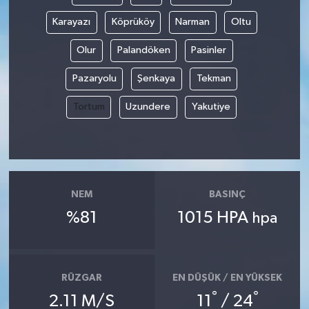
Karayazı
Köprüköy
Narman
Oltu
Olur
Palandöken
Pasinler
Pazaryolu
Şenkaya
Tekman
Tortum
Uzundere
Yakutiye
NEM
BASINÇ
%81
1015 HPA
hpa
RÜZGAR
EN DÜŞÜK / EN YÜKSEK
°
°
2.11 M/S
11
/ 24