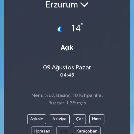
Erzurum
BİLİM VE TEKNOLOJİ
°
OTOMOBİL
14
KURUMSAL
Açık
09 Ağustos Pazar
04:45
Nem: %67, Basınç: 1016 hpa hPa,
Rüzgar: 1.39 m/s
Aşkale
Aziziye
Çat
Hınıs
Horasan
İspir
Karaçoban