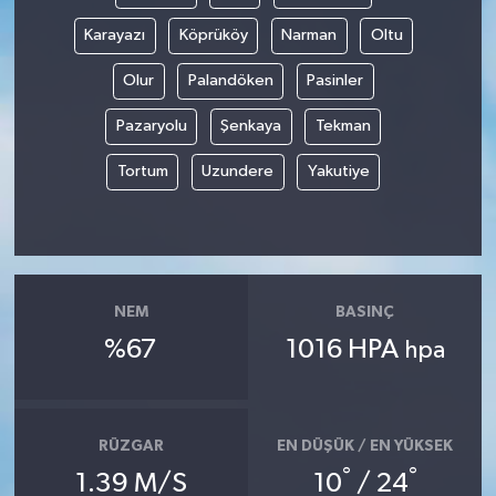
Karayazı
Köprüköy
Narman
Oltu
Olur
Palandöken
Pasinler
Pazaryolu
Şenkaya
Tekman
Tortum
Uzundere
Yakutiye
NEM
BASINÇ
%67
1016 HPA
hpa
RÜZGAR
EN DÜŞÜK / EN YÜKSEK
°
°
1.39 M/S
10
/ 24