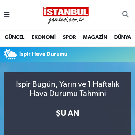
GÜNCEL
Nöbetçi Eczaneler
GÜNCEL
EKONOMİ
SPOR
MAGAZİN
DÜNYA
EKONOMİ
Hava Durumu
İSTANBUL
Trafik Durumu
İspir Hava Durumu
DÜNYA
Süper Lig Puan Durumu ve Fikstür
İspir Bugün, Yarın ve 1 Haftalık
SPOR
Tüm Manşetler
Hava Durumu Tahmini
MAGAZİN
Son Dakika Haberleri
ŞU AN
KÜLTÜR SANAT
Haber Arşivi
SAĞLIK