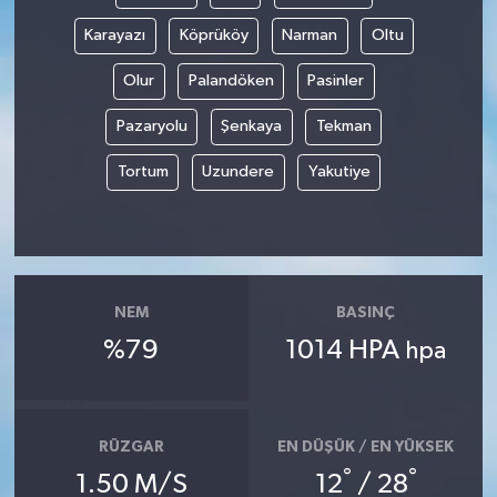
Karayazı
Köprüköy
Narman
Oltu
Olur
Palandöken
Pasinler
Pazaryolu
Şenkaya
Tekman
Tortum
Uzundere
Yakutiye
NEM
BASINÇ
%79
1014 HPA
hpa
RÜZGAR
EN DÜŞÜK / EN YÜKSEK
°
°
1.50 M/S
12
/ 28