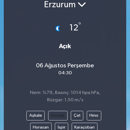
Erzurum
BİLİM VE TEKNOLOJİ
°
OTOMOBİL
12
KURUMSAL
Açık
06 Ağustos Perşembe
04:30
Nem: %79, Basınç: 1014 hpa hPa,
Rüzgar: 1.50 m/s
Aşkale
Aziziye
Çat
Hınıs
Horasan
İspir
Karaçoban