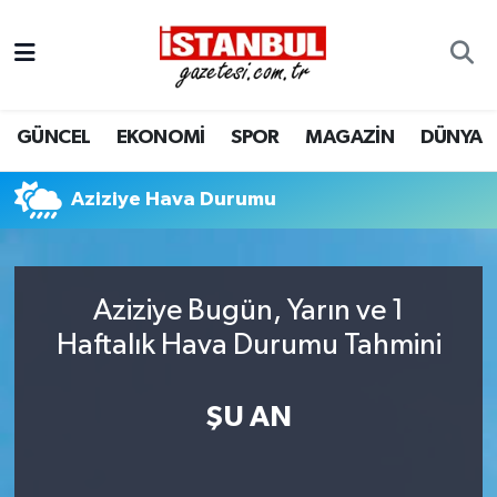
GÜNCEL
Nöbetçi Eczaneler
GÜNCEL
EKONOMİ
SPOR
MAGAZİN
DÜNYA
EKONOMİ
Hava Durumu
İSTANBUL
Trafik Durumu
Aziziye Hava Durumu
DÜNYA
Süper Lig Puan Durumu ve Fikstür
Aziziye Bugün, Yarın ve 1
SPOR
Tüm Manşetler
Haftalık Hava Durumu Tahmini
MAGAZİN
Son Dakika Haberleri
ŞU AN
KÜLTÜR SANAT
Haber Arşivi
SAĞLIK