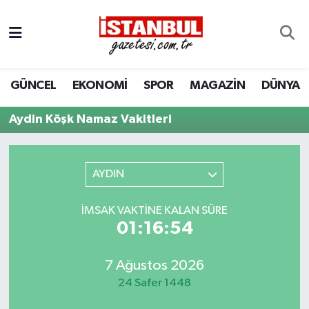
GÜNCEL
Nöbetçi Eczaneler
GÜNCEL
EKONOMİ
SPOR
MAGAZİN
DÜNYA
EKONOMİ
Hava Durumu
Aydin Köşk Namaz Vakitleri
İSTANBUL
Trafik Durumu
DÜNYA
Süper Lig Puan Durumu ve Fikstür
AYDIN
SPOR
Tüm Manşetler
İMSAK VAKTINE KALAN SÜRE
01:16:54
MAGAZİN
Son Dakika Haberleri
KÜLTÜR SANAT
Haber Arşivi
7 Ağustos 2026
24 Safer 1448
SAĞLIK