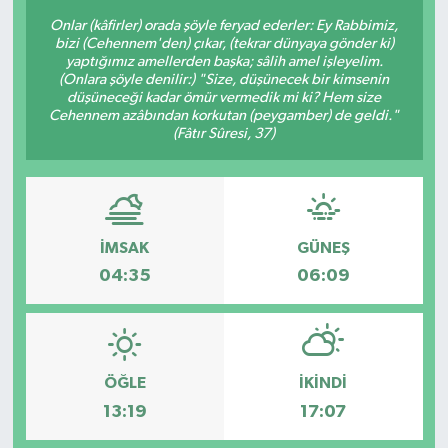
Onlar (kâfirler) orada şöyle feryad ederler: Ey Rabbimiz,
BİLİM VE TEKNOLOJİ
bizi (Cehennem'den) çıkar, (tekrar dünyaya gönder ki)
yaptığımız amellerden başka; sâlih amel işleyelim.
(Onlara şöyle denilir:) "Size, düşünecek bir kimsenin
OTOMOBİL
düşüneceği kadar ömür vermedik mi ki? Hem size
Cehennem azâbından korkutan (peygamber) de geldi."
(Fâtır Sûresi, 37)
KURUMSAL
İMSAK
GÜNEŞ
04:35
06:09
ÖĞLE
İKINDI
13:19
17:07