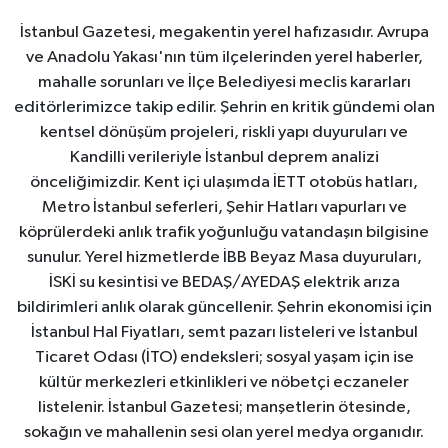
İstanbul Gazetesi, megakentin yerel hafızasıdır. Avrupa
ve Anadolu Yakası'nın tüm ilçelerinden yerel haberler,
mahalle sorunları ve İlçe Belediyesi meclis kararları
editörlerimizce takip edilir. Şehrin en kritik gündemi olan
kentsel dönüşüm projeleri, riskli yapı duyuruları ve
Kandilli verileriyle İstanbul deprem analizi
önceliğimizdir. Kent içi ulaşımda İETT otobüs hatları,
Metro İstanbul seferleri, Şehir Hatları vapurları ve
köprülerdeki anlık trafik yoğunluğu vatandaşın bilgisine
sunulur. Yerel hizmetlerde İBB Beyaz Masa duyuruları,
İSKİ su kesintisi ve BEDAŞ/AYEDAŞ elektrik arıza
bildirimleri anlık olarak güncellenir. Şehrin ekonomisi için
İstanbul Hal Fiyatları, semt pazarı listeleri ve İstanbul
Ticaret Odası (İTO) endeksleri; sosyal yaşam için ise
kültür merkezleri etkinlikleri ve nöbetçi eczaneler
listelenir. İstanbul Gazetesi; manşetlerin ötesinde,
sokağın ve mahallenin sesi olan yerel medya organıdır.