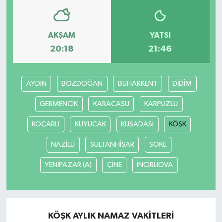
AKŞAM
YATSI
20:18
21:46
AYDIN
BOZDOĞAN
BUHARKENT
DİDİM
GERMENCİK
KARACASU
KARPUZLU
KOÇARLI
KUYUCAK
KUŞADASI
KÖŞK
NAZİLLİ
SULTANHİSAR
SÖKE
YENİPAZAR (A)
ÇİNE
İNCİRLİOVA
KÖŞK AYLIK NAMAZ VAKITLERI