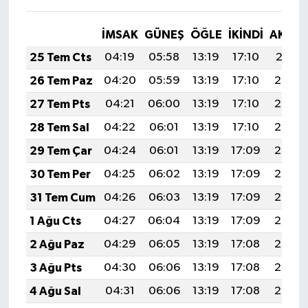
İMSAK
GÜNEŞ
ÖĞLE
İKINDI
AKŞA
25 Tem Cts
04:19
05:58
13:19
17:10
20:31
26 Tem Paz
04:20
05:59
13:19
17:10
20:30
27 Tem Pts
04:21
06:00
13:19
17:10
20:29
28 Tem Sal
04:22
06:01
13:19
17:10
20:28
29 Tem Çar
04:24
06:01
13:19
17:09
20:27
30 Tem Per
04:25
06:02
13:19
17:09
20:26
31 Tem Cum
04:26
06:03
13:19
17:09
20:26
1 Ağu Cts
04:27
06:04
13:19
17:09
20:25
2 Ağu Paz
04:29
06:05
13:19
17:08
20:24
3 Ağu Pts
04:30
06:06
13:19
17:08
20:23
4 Ağu Sal
04:31
06:06
13:19
17:08
20:22