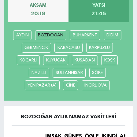
AKŞAM
YATSI
20:18
21:45
AYDIN
BOZDOĞAN
BUHARKENT
DİDİM
GERMENCİK
KARACASU
KARPUZLU
KOÇARLI
KUYUCAK
KUŞADASI
KÖŞK
NAZİLLİ
SULTANHİSAR
SÖKE
YENİPAZAR (A)
ÇİNE
İNCİRLİOVA
BOZDOĞAN AYLIK NAMAZ VAKITLERI
İMSAK
GÜNEŞ
ÖĞLE
İKINDI
AKŞA