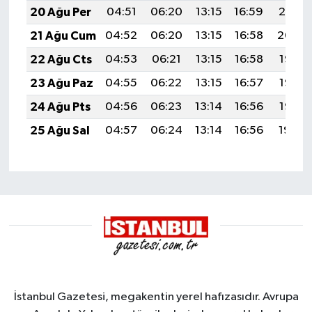
20 Ağu Per
04:51
06:20
13:15
16:59
20:01
21 Ağu Cum
04:52
06:20
13:15
16:58
20:00
22 Ağu Cts
04:53
06:21
13:15
16:58
19:58
23 Ağu Paz
04:55
06:22
13:15
16:57
19:57
24 Ağu Pts
04:56
06:23
13:14
16:56
19:56
25 Ağu Sal
04:57
06:24
13:14
16:56
19:54
İstanbul Gazetesi, megakentin yerel hafızasıdır. Avrupa