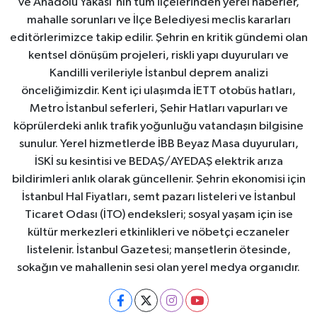
ve Anadolu Yakası'nın tüm ilçelerinden yerel haberler,
mahalle sorunları ve İlçe Belediyesi meclis kararları
editörlerimizce takip edilir. Şehrin en kritik gündemi olan
kentsel dönüşüm projeleri, riskli yapı duyuruları ve
Kandilli verileriyle İstanbul deprem analizi
önceliğimizdir. Kent içi ulaşımda İETT otobüs hatları,
Metro İstanbul seferleri, Şehir Hatları vapurları ve
köprülerdeki anlık trafik yoğunluğu vatandaşın bilgisine
sunulur. Yerel hizmetlerde İBB Beyaz Masa duyuruları,
İSKİ su kesintisi ve BEDAŞ/AYEDAŞ elektrik arıza
bildirimleri anlık olarak güncellenir. Şehrin ekonomisi için
İstanbul Hal Fiyatları, semt pazarı listeleri ve İstanbul
Ticaret Odası (İTO) endeksleri; sosyal yaşam için ise
kültür merkezleri etkinlikleri ve nöbetçi eczaneler
listelenir. İstanbul Gazetesi; manşetlerin ötesinde,
sokağın ve mahallenin sesi olan yerel medya organıdır.