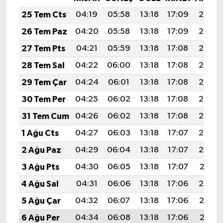
25 Tem Cts
04:19
05:58
13:18
17:09
20:29
26 Tem Paz
04:20
05:58
13:18
17:09
20:28
27 Tem Pts
04:21
05:59
13:18
17:08
20:28
28 Tem Sal
04:22
06:00
13:18
17:08
20:27
29 Tem Çar
04:24
06:01
13:18
17:08
20:26
30 Tem Per
04:25
06:02
13:18
17:08
20:25
31 Tem Cum
04:26
06:02
13:18
17:08
20:24
1 Ağu Cts
04:27
06:03
13:18
17:07
20:23
2 Ağu Paz
04:29
06:04
13:18
17:07
20:22
3 Ağu Pts
04:30
06:05
13:18
17:07
20:21
4 Ağu Sal
04:31
06:06
13:18
17:06
20:20
5 Ağu Çar
04:32
06:07
13:18
17:06
20:19
6 Ağu Per
04:34
06:08
13:18
17:06
20:18