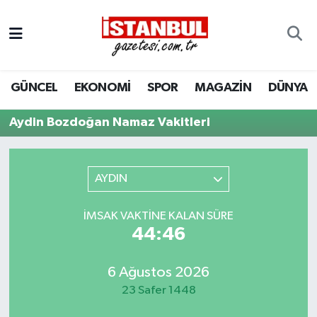
GÜNCEL
Nöbetçi Eczaneler
GÜNCEL
EKONOMİ
SPOR
MAGAZİN
DÜNYA
EKONOMİ
Hava Durumu
Aydin Bozdoğan Namaz Vakitleri
İSTANBUL
Trafik Durumu
DÜNYA
Süper Lig Puan Durumu ve Fikstür
AYDIN
SPOR
Tüm Manşetler
İMSAK VAKTINE KALAN SÜRE
44:46
MAGAZİN
Son Dakika Haberleri
KÜLTÜR SANAT
Haber Arşivi
6 Ağustos 2026
23 Safer 1448
SAĞLIK