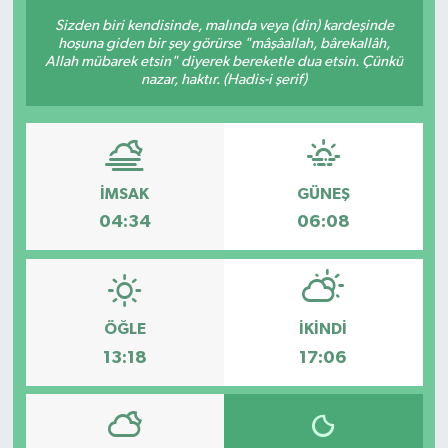
Sizden biri kendisinde, malında veya (din) kardeşinde
BİLİM VE TEKNOLOJİ
hoşuna giden bir şey görürse "mâşâallah, bârekallâh,
Allah mübarek etsin" diyerek bereketle dua etsin. Çünkü
nazar, haktır. (Hadis-i şerif)
OTOMOBİL
KURUMSAL
İMSAK
GÜNEŞ
04:34
06:08
ÖĞLE
İKINDI
13:18
17:06