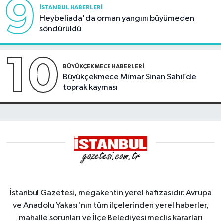
9
İSTANBUL HABERLERI
Heybeliada'da orman yangını büyümeden
söndürüldü
10
BÜYÜKÇEKMECE HABERLERI
Büyükçekmece Mimar Sinan Sahil’de
toprak kayması
İstanbul Gazetesi, megakentin yerel hafızasıdır. Avrupa
ve Anadolu Yakası'nın tüm ilçelerinden yerel haberler,
mahalle sorunları ve İlçe Belediyesi meclis kararları