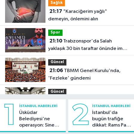
Sağlık
21:17
"Karaciğerim yağlı"
demeyin, önlemini alın
Spor
21:10
Trabzonspor'da Salah
yaklaşık 30 bin taraftar önünde imza
attı
Güncel
21:06
TBMM Genel Kurulu'nda,
'Fezleke' gündemi
Güncel
21:05
'Terörsüz Türkiye ve Terörsüz
1
2
İSTANBUL HABERLERI
İSTANBUL HABERLERI
Bölge hedeflerine ulaşma yolunda
Üsküdar
İstanbul'da
kaydedilen ilerlemeler ele alındı'
Belediyesi'ne
bugün trafiğe
Arnavutköy Haberleri
operasyon: Sinem
dikkat: Rams Park
19:53
Arnavutköy'de üniversite
Dedetaş'a
çevresinde bazı