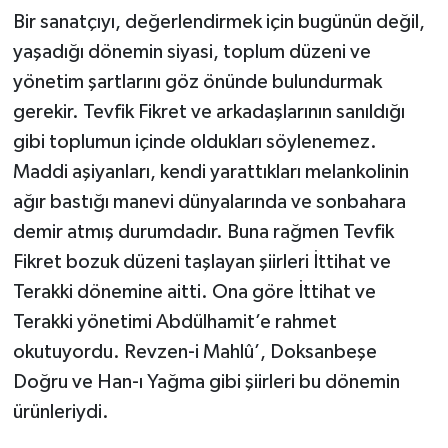
Bir sanatçıyı, değerlendirmek için bugünün değil,
BİLİM VE TEKNOLOJİ
yaşadığı dönemin siyasi, toplum düzeni ve
yönetim şartlarını göz önünde bulundurmak
OTOMOBİL
gerekir. Tevfik Fikret ve arkadaşlarının sanıldığı
KURUMSAL
gibi toplumun içinde oldukları söylenemez.
Maddi aşiyanları, kendi yarattıkları melankolinin
ağır bastığı manevi dünyalarında ve sonbahara
demir atmış durumdadır. Buna rağmen Tevfik
Fikret bozuk düzeni taşlayan şiirleri İttihat ve
Terakki dönemine aitti. Ona göre İttihat ve
Terakki yönetimi Abdülhamit’e rahmet
okutuyordu. Revzen-i Mahlû’, Doksanbeşe
Doğru ve Han-ı Yağma gibi şiirleri bu dönemin
ürünleriydi.