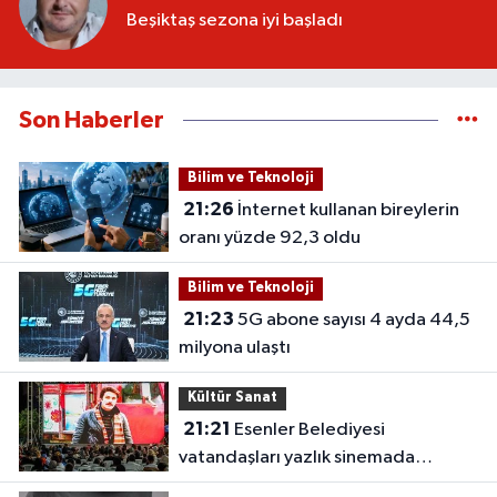
Beşiktaş sezona iyi başladı
Son Haberler
Bilim ve Teknoloji
21:26
İnternet kullanan bireylerin
oranı yüzde 92,3 oldu
Bilim ve Teknoloji
21:23
5G abone sayısı 4 ayda 44,5
milyona ulaştı
Kültür Sanat
21:21
Esenler Belediyesi
vatandaşları yazlık sinemada
buluşturuyor