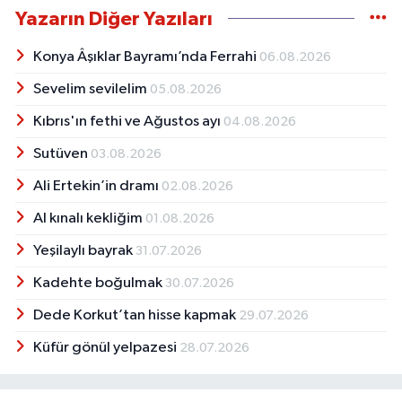
Yazarın Diğer Yazıları
Konya Âşıklar Bayramı’nda Ferrahi
06.08.2026
Sevelim sevilelim
05.08.2026
Kıbrıs'ın fethi ve Ağustos ayı
04.08.2026
Sutüven
03.08.2026
Ali Ertekin’in dramı
02.08.2026
Al kınalı kekliğim
01.08.2026
Yeşilaylı bayrak
31.07.2026
Kadehte boğulmak
30.07.2026
Dede Korkut’tan hisse kapmak
29.07.2026
Küfür gönül yelpazesi
28.07.2026