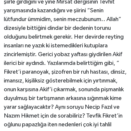
şiirle girdiğini ve yine Mirsat dergisinin Tevhit
yarışmasında kazandığını ve şiirini “Senin
lütfundur ümmidim, senin meczubunum.. Allah”
dizesiyle bittiğini dindar bir dedenin torunu
olduğunu belirtmek gerekir. Her devirde reyting
insanları ne yazık ki istemedikleri kutuplara
zincirlemiştir. Gerici yobaz yaftası giydirilen Akif
ilerici bir aydındı. Yazılarımda belirttiğim gibi, “
Fikret’i paranoyak, şizofren bir ruh hastası, dinsiz,
imansız, kişiliksiz gösterebilmek için yırtınmak,
onun karşısına Akif’i çıkarmak, sonunda pişmanlık
duyulmuş bir tartışmanın arkasına sığınmak kime
yarar sağlayacaktır? Aynı soruyu Necip Fazıl ve
Nazım Hikmet için de sorabiliriz? Tevfik Fikret’in
oğlunu papazlığa iten nedenleri çok iyi tahlil