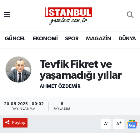
GÜNCEL
Nöbetçi Eczaneler
GÜNCEL
EKONOMİ
SPOR
MAGAZİN
DÜNYA
EKONOMİ
Hava Durumu
İSTANBUL
Trafik Durumu
Tevfik Fikret ve
DÜNYA
Süper Lig Puan Durumu ve Fikstür
yaşamadığı yıllar
AHMET ÖZDEMIR
SPOR
Tüm Manşetler
MAGAZİN
Son Dakika Haberleri
20.08.2025 - 00:02
6
YAYINLANMA
PAYLAŞIM
KÜLTÜR SANAT
Haber Arşivi
Paylaş
-
+
A
A
SAĞLIK