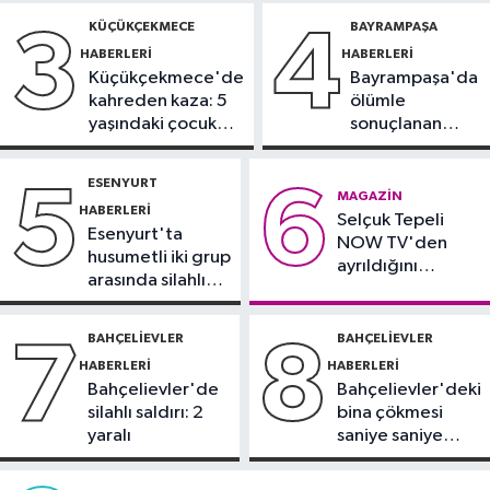
adaylarına tercih desteği
tutuklama talebi
yollar kapatılacak
KÜÇÜKÇEKMECE
BAYRAMPAŞA
3
4
HABERLERI
HABERLERI
Güncel
Küçükçekmece'de
Bayrampaşa'da
19:15
Uludağ'da orman yangını
kahreden kaza: 5
ölümle
yaşındaki çocuk
sonuçlanan
yoğun bakımda
kaza: Sürücü
Güncel
gözaltında
19:13
Mikroplastik kirliliğine karşı
ESENYURT
5
6
MAGAZIN
mücadelenin startı verildi
HABERLERI
Selçuk Tepeli
Esenyurt'ta
NOW TV'den
husumetli iki grup
ayrıldığını
arasında silahlı
duyurdu
kavga
BAHÇELIEVLER
BAHÇELIEVLER
7
8
HABERLERI
HABERLERI
Bahçelievler'de
Bahçelievler'deki
silahlı saldırı: 2
bina çökmesi
yaralı
saniye saniye
görüntülendi