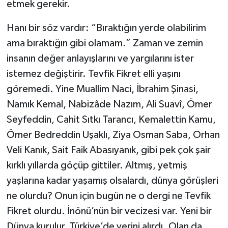
etmek gerekir.
Hanı bir söz vardır: “Bıraktığın yerde olabilirim
ama bıraktığın gibi olamam.” Zaman ve zemin
insanın değer anlayışlarını ve yargılarını ister
istemez değiştirir. Tevfik Fikret elli yaşını
göremedi. Yine Muallim Naci, İbrahim Şinasi,
Namık Kemal, Nabizâde Nazım, Ali Suavî, Ömer
Seyfeddin, Cahit Sıtkı Tarancı, Kemalettin Kamu,
Ömer Bedreddin Uşaklı, Ziya Osman Saba, Orhan
Veli Kanık, Sait Faik Abasıyanık, gibi pek çok şair
kırklı yıllarda göçüp gittiler. Altmış, yetmiş
yaşlarına kadar yaşamış olsalardı, dünya görüşleri
ne olurdu? Onun için bugün ne o dergi ne Tevfik
Fikret olurdu. İnönü’nün bir vecizesi var. Yeni bir
Dünya kurulur, Türkiye’de yerini alırdı. Olan da