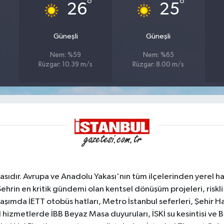
°
°
26
25
Güneşli
Güneşli
Nem: %59
Nem: %65
Rüzgar: 10.39 m/s
Rüzgar: 8.00 m/s
sıdır. Avrupa ve Anadolu Yakası'nın tüm ilçelerinden yerel hab
Şehrin en kritik gündemi olan kentsel dönüşüm projeleri, riskli 
aşımda İETT otobüs hatları, Metro İstanbul seferleri, Şehir Hat
 hizmetlerde İBB Beyaz Masa duyuruları, İSKİ su kesintisi ve 