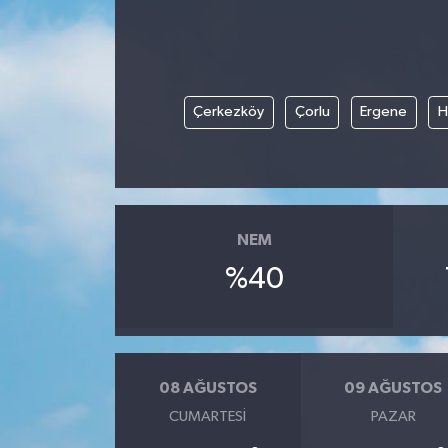
BİLİM VE TEKNOLOJİ
OTOMOBİL
Çerkezköy
Çorlu
Ergene
H
KURUMSAL
NEM
%40
08 AĞUSTOS
09 AĞUSTOS
CUMARTESI
PAZAR