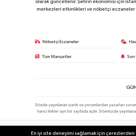
olarak güncellenir. Şehrin ekonomisi için İstan
merkezleri etkinlikleri ve nöbetçi eczaneler 
Nöbetçi Eczaneler
Ha
Tüm Manşetler
Son 
GÜN
Sitede yayınlanan içerik ve yorumlardan yazarları soru
harici linkler ayrı bir sayfada açılır. Sitemizde yayın
İletişim
Künye
KURUMSAL
En iyi site deneyimi sağlamak için çerezlerden f