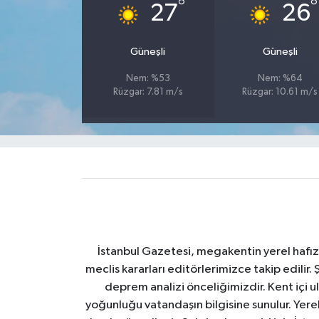
°
°
27
26
Güneşli
Güneşli
Nem: %53
Nem: %64
Rüzgar: 7.81 m/s
Rüzgar: 10.61 m/s
İstanbul Gazetesi, megakentin yerel hafıza
meclis kararları editörlerimizce takip edilir. 
deprem analizi önceliğimizdir. Kent içi ul
yoğunluğu vatandaşın bilgisine sunulur. Yerel