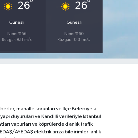
°
°
26
26
Güneşli
Güneşli
Nem: %56
Nem: %60
Rüzgar: 9.11 m/s
Rüzgar: 10.31 m/s
erler, mahalle sorunları ve İlçe Belediyesi
yapı duyuruları ve Kandilli verileriyle İstanbul
ları vapurları ve köprülerdeki anlık trafik
BEDAŞ/AYEDAŞ elektrik arıza bildirimleri anlık