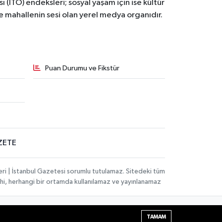
ı (İTO) endeksleri; sosyal yaşam için ise kültür
ve mahallenin sesi olan yerel medya organıdır.
Puan Durumu ve Fikstür
ZETE
eri | İstanbul Gazetesi sorumlu tutulamaz. Sitedeki tüm
 dahi, herhangi bir ortamda kullanılamaz ve yayınlanamaz
Haber Yazılımı:
TE Bilişim
| Copyright © 2026
TAMAM