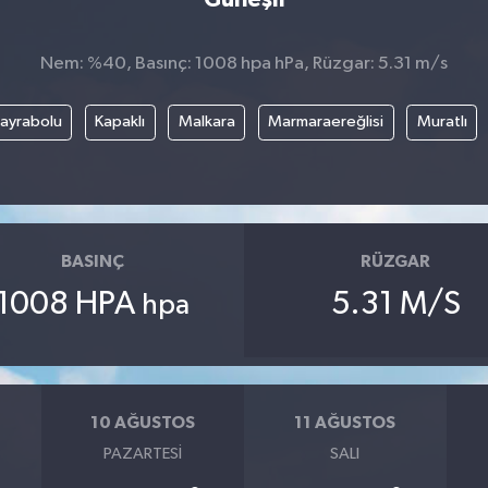
Nem: %40, Basınç: 1008 hpa hPa, Rüzgar: 5.31 m/s
ayrabolu
Kapaklı
Malkara
Marmaraereğlisi
Muratlı
BASINÇ
RÜZGAR
1008 HPA
5.31 M/S
hpa
10 AĞUSTOS
11 AĞUSTOS
PAZARTESI
SALI