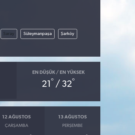
Saray
Süleymanpaşa
Şarköy
EN DÜŞÜK / EN YÜKSEK
°
°
21
/ 32
12 AĞUSTOS
13 AĞUSTOS
ÇARŞAMBA
PERŞEMBE