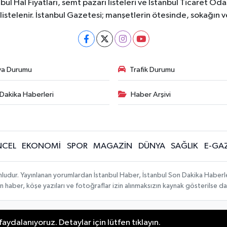
bul Hal Fiyatları, semt pazarı listeleri ve İstanbul Ticaret Odas
listelenir. İstanbul Gazetesi; manşetlerin ötesinde, sokağın 
va Durumu
Trafik Durumu
Dakika Haberleri
Haber Arşivi
CEL
EKONOMİ
SPOR
MAGAZİN
DÜNYA
SAĞLIK
E-GA
mludur. Yayınlanan yorumlardan İstanbul Haber, İstanbul Son Dakika Haberl
lanan haber, köşe yazıları ve fotoğraflar izin alınmaksızın kaynak gösterilse
aydalanıyoruz. Detaylar için lütfen tıklayın.