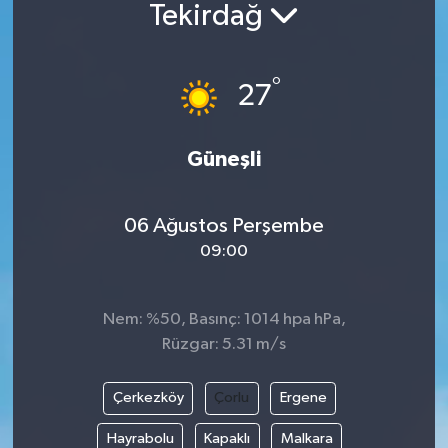
Tekirdağ
BİLİM VE TEKNOLOJİ
°
OTOMOBİL
27
KURUMSAL
Güneşli
06 Ağustos Perşembe
09:00
Nem: %50, Basınç: 1014 hpa hPa,
Rüzgar: 5.31 m/s
Çerkezköy
Çorlu
Ergene
Hayrabolu
Kapaklı
Malkara