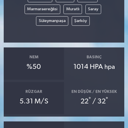
Marmaraereğlisi
Muratlı
Saray
Süleymanpaşa
Şarköy
NEM
BASINÇ
%50
1014 HPA
hpa
RÜZGAR
EN DÜŞÜK / EN YÜKSEK
°
°
5.31 M/S
22
/ 32