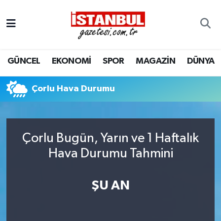
GÜNCEL
Nöbetçi Eczaneler
GÜNCEL
EKONOMİ
SPOR
MAGAZİN
DÜNYA
EKONOMİ
Hava Durumu
İSTANBUL
Trafik Durumu
Çorlu Hava Durumu
DÜNYA
Süper Lig Puan Durumu ve Fikstür
Çorlu Bugün, Yarın ve 1 Haftalık
SPOR
Tüm Manşetler
Hava Durumu Tahmini
MAGAZİN
Son Dakika Haberleri
ŞU AN
KÜLTÜR SANAT
Haber Arşivi
SAĞLIK