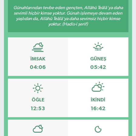
Günahlarından tevbe eden gençten, Allâhü Teâlâ'ya daha
BİLİM VE TEKNOLOJİ
sevimli hiçbir kimse yoktur. Günah işlemeye devam eden
yaşlıdan da, Allâhü Teâlâ'ya daha sevimsiz hiçbir kimse
yoktur. (Hadis-i şerif)
OTOMOBİL
KURUMSAL
İMSAK
GÜNEŞ
04:06
05:42
ÖĞLE
İKINDI
12:53
16:42