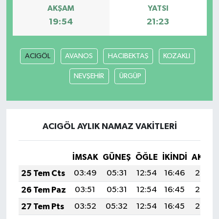
AKŞAM
YATSI
19:54
21:23
ACIGÖL
AVANOS
HACIBEKTAŞ
KOZAKLI
NEVŞEHİR
ÜRGÜP
ACIGÖL AYLIK NAMAZ VAKITLERI
İMSAK
GÜNEŞ
ÖĞLE
İKINDI
AKŞA
25 Tem Cts
03:49
05:31
12:54
16:46
20:07
26 Tem Paz
03:51
05:31
12:54
16:45
20:06
27 Tem Pts
03:52
05:32
12:54
16:45
20:05