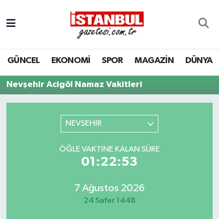
GÜNCEL
Nöbetçi Eczaneler
GÜNCEL
EKONOMİ
SPOR
MAGAZİN
DÜNYA
EKONOMİ
Hava Durumu
Nevşehir Acigöl Namaz Vakitleri
İSTANBUL
Trafik Durumu
DÜNYA
Süper Lig Puan Durumu ve Fikstür
NEVŞEHİR
SPOR
Tüm Manşetler
ÖĞLE VAKTINE KALAN SÜRE
01:22:53
MAGAZİN
Son Dakika Haberleri
KÜLTÜR SANAT
Haber Arşivi
7 Ağustos 2026
24 Safer 1448
SAĞLIK