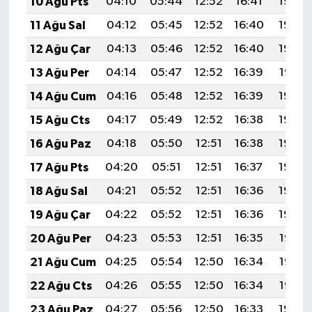
10 Ağu Pts
04:10
05:44
12:52
16:41
19:50
11 Ağu Sal
04:12
05:45
12:52
16:40
19:49
12 Ağu Çar
04:13
05:46
12:52
16:40
19:48
13 Ağu Per
04:14
05:47
12:52
16:39
19:47
14 Ağu Cum
04:16
05:48
12:52
16:39
19:46
15 Ağu Cts
04:17
05:49
12:52
16:38
19:44
16 Ağu Paz
04:18
05:50
12:51
16:38
19:43
17 Ağu Pts
04:20
05:51
12:51
16:37
19:42
18 Ağu Sal
04:21
05:52
12:51
16:36
19:40
19 Ağu Çar
04:22
05:52
12:51
16:36
19:39
20 Ağu Per
04:23
05:53
12:51
16:35
19:38
21 Ağu Cum
04:25
05:54
12:50
16:34
19:36
22 Ağu Cts
04:26
05:55
12:50
16:34
19:35
23 Ağu Paz
04:27
05:56
12:50
16:33
19:34