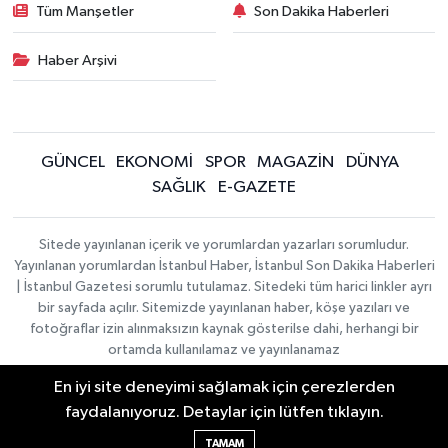
Tüm Manşetler
Son Dakika Haberleri
Haber Arşivi
GÜNCEL
EKONOMİ
SPOR
MAGAZİN
DÜNYA
SAĞLIK
E-GAZETE
Sitede yayınlanan içerik ve yorumlardan yazarları sorumludur.
Yayınlanan yorumlardan İstanbul Haber, İstanbul Son Dakika Haberleri
| İstanbul Gazetesi sorumlu tutulamaz. Sitedeki tüm harici linkler ayrı
bir sayfada açılır. Sitemizde yayınlanan haber, köşe yazıları ve
fotoğraflar izin alınmaksızın kaynak gösterilse dahi, herhangi bir
ortamda kullanılamaz ve yayınlanamaz
En iyi site deneyimi sağlamak için çerezlerden
İletişim
Künye
faydalanıyoruz. Detaylar için lütfen tıklayın.
Haber Yazılımı:
TE Bilişim
|
KURUMSAL
Copyright © 2026
TAMAM