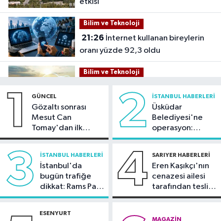
etkisi
Bilim ve Teknoloji
21:26
İnternet kullanan bireylerin
oranı yüzde 92,3 oldu
Bilim ve Teknoloji
21:23
5G abone sayısı 4 ayda 44,5
1
2
GÜNCEL
İSTANBUL HABERLERI
milyona ulaştı
Gözaltı sonrası
Üsküdar
Mesut Can
Belediyesi'ne
Kültür Sanat
Tomay'dan ilk
operasyon:
21:21
Esenler Belediyesi
açıklama
Sinem Dedetaş'a
vatandaşları yazlık sinemada
tutuklama talebi
3
4
İSTANBUL HABERLERI
SARIYER HABERLERI
buluşturuyor
İstanbul'da
Eren Kaşıkçı'nın
Sağlık
bugün trafiğe
cenazesi ailesi
21:17
"Karaciğerim yağlı"
dikkat: Rams Park
tarafından teslim
demeyin, önlemini alın
çevresinde bazı
alındı
yollar kapatılacak
ESENYURT
Spor
MAGAZIN