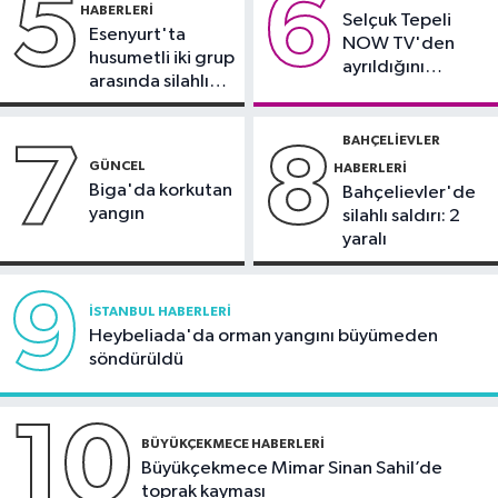
5
6
HABERLERI
Selçuk Tepeli
21:10
Trabzonspor'da Salah
Esenyurt'ta
NOW TV'den
yaklaşık 30 bin taraftar önünde imza
husumetli iki grup
ayrıldığını
attı
arasında silahlı
duyurdu
kavga
BAHÇELIEVLER
7
8
GÜNCEL
HABERLERI
Biga'da korkutan
Bahçelievler'de
yangın
silahlı saldırı: 2
yaralı
9
İSTANBUL HABERLERI
Heybeliada'da orman yangını büyümeden
söndürüldü
10
BÜYÜKÇEKMECE HABERLERI
Büyükçekmece Mimar Sinan Sahil’de
toprak kayması