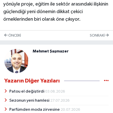
yönüyle proje, eğitim ile sektör arasındaki ilişkinin
güçlendiği yeni dönemin dikkat çekici
örneklerinden biri olarak öne çıkıyor.
ÖNCEKI
SONRAKI
Mehmet Şaşmazer
Yazarın Diğer Yazıları
Patou el değiştirdi
03.08.2026
Sezonun yeni hamlesi
27.07.2026
Parfümden moda zirvesine
20.07.2026