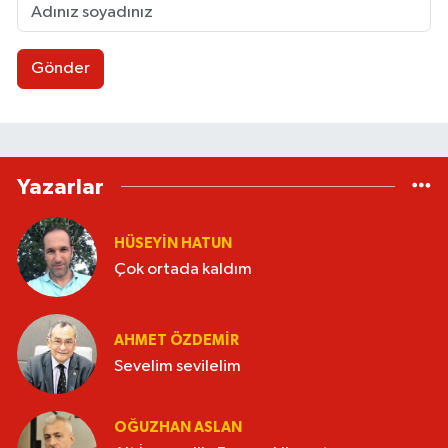
Gönder
Yazarlar
HÜSEYIN HATUN
Çok ortada kaldım
AHMET ÖZDEMIR
Sevelim sevilelim
OĞUZHAN ASLAN