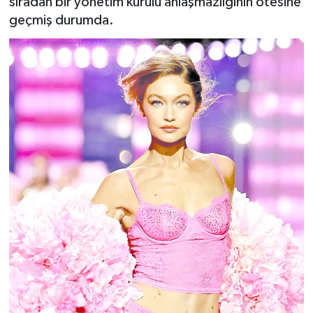
sıradan bir yönetim kurulu anlaşmazlığının ötesine
geçmiş durumda.
BİLİM VE TEKNOLOJİ
OTOMOBİL
KURUMSAL