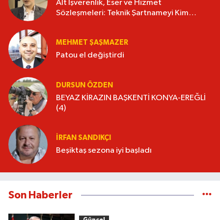
Alt İşverenlik, Eser ve Hizmet
Sözleşmeleri: Teknik Şartnameyi Kim
Hazırlamalı?
MEHMET ŞAŞMAZER
Patou el değiştirdi
DURSUN ÖZDEN
BEYAZ KİRAZIN BAŞKENTİ KONYA-EREĞLİ
(4)
İRFAN SANDIKÇI
Beşiktaş sezona iyi başladı
Son Haberler