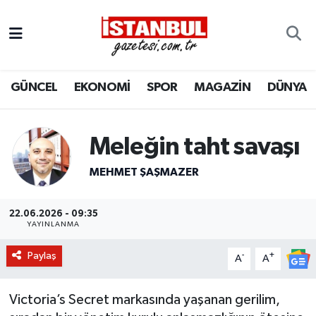
GÜNCEL
Nöbetçi Eczaneler
GÜNCEL
EKONOMİ
SPOR
MAGAZİN
DÜNYA
EKONOMİ
Hava Durumu
İSTANBUL
Trafik Durumu
Meleğin taht savaşı
DÜNYA
Süper Lig Puan Durumu ve Fikstür
MEHMET ŞAŞMAZER
SPOR
Tüm Manşetler
22.06.2026 - 09:35
YAYINLANMA
MAGAZİN
Son Dakika Haberleri
Paylaş
-
+
A
A
KÜLTÜR SANAT
Haber Arşivi
Victoria’s Secret markasında yaşanan gerilim,
SAĞLIK