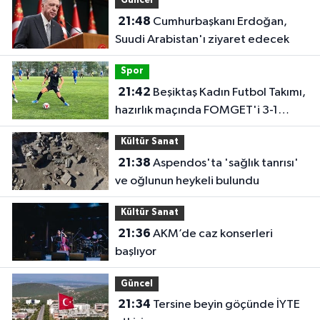
Güncel
21:48
Cumhurbaşkanı Erdoğan,
Suudi Arabistan'ı ziyaret edecek
Spor
21:42
Beşiktaş Kadın Futbol Takımı,
hazırlık maçında FOMGET'i 3-1
mağlup etti
Kültür Sanat
21:38
Aspendos'ta 'sağlık tanrısı'
ve oğlunun heykeli bulundu
Kültür Sanat
21:36
AKM’de caz konserleri
başlıyor
Güncel
21:34
Tersine beyin göçünde İYTE