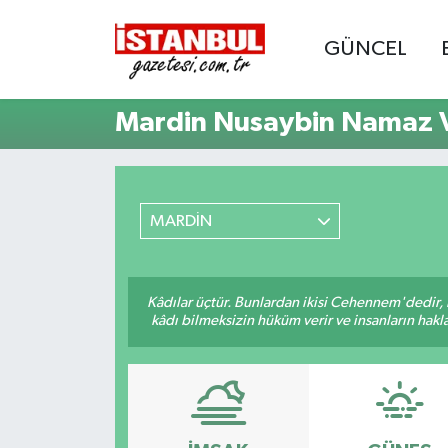
GÜNCEL
GÜNCEL
Nöbetçi Eczaneler
Mardin Nusaybin Namaz V
EKONOMİ
Hava Durumu
İSTANBUL
Trafik Durumu
MARDİN
DÜNYA
Süper Lig Puan Durumu ve Fikstür
SPOR
Tüm Manşetler
Kâdılar üçtür. Bunlardan ikisi Cehennem'dedir, 
kâdı bilmeksizin hüküm verir ve insanların hakla
MAGAZİN
Son Dakika Haberleri
KÜLTÜR SANAT
Haber Arşivi
SAĞLIK