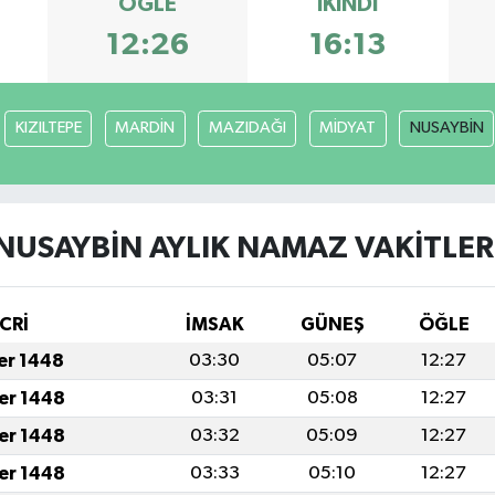
ÖĞLE
İKINDI
12:26
16:13
KIZILTEPE
MARDİN
MAZIDAĞI
MİDYAT
NUSAYBİN
NUSAYBİN AYLIK NAMAZ VAKITLER
CRİ
İMSAK
GÜNEŞ
ÖĞLE
fer 1448
03:30
05:07
12:27
fer 1448
03:31
05:08
12:27
fer 1448
03:32
05:09
12:27
fer 1448
03:33
05:10
12:27