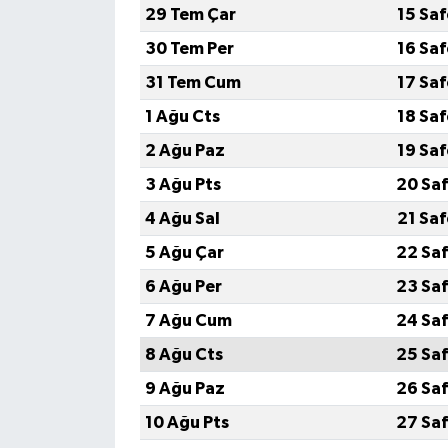
29 Tem Çar
15 Sa
30 Tem Per
16 Sa
31 Tem Cum
17 Sa
1 Ağu Cts
18 Sa
2 Ağu Paz
19 Sa
3 Ağu Pts
20 Saf
4 Ağu Sal
21 Sa
5 Ağu Çar
22 Saf
6 Ağu Per
23 Saf
7 Ağu Cum
24 Saf
8 Ağu Cts
25 Saf
9 Ağu Paz
26 Saf
10 Ağu Pts
27 Saf