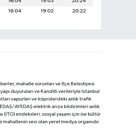
16:04
19:03
20:24
16:04
19:02
20:22
erler, mahalle sorunları ve İlçe Belediyesi
yapı duyuruları ve Kandilli verileriyle İstanbul
ları vapurları ve köprülerdeki anlık trafik
BEDAŞ/AYEDAŞ elektrik arıza bildirimleri anlık
ı (İTO) endeksleri; sosyal yaşam için ise kültür
ve mahallenin sesi olan yerel medya organıdır.