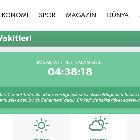
EKONOMİ
SPOR
MAGAZİN
DÜNYA
akitleri
İMSAK VAKTINE KALAN SÜRE
04:38:18
biri Cennet'tedir. Bir adam, verdiği hükmün haksız olduğunu bile bile
rını zâyi eder, bu da Cehennem'dedir. Bir kâdı da hakka riâyet ederek hü