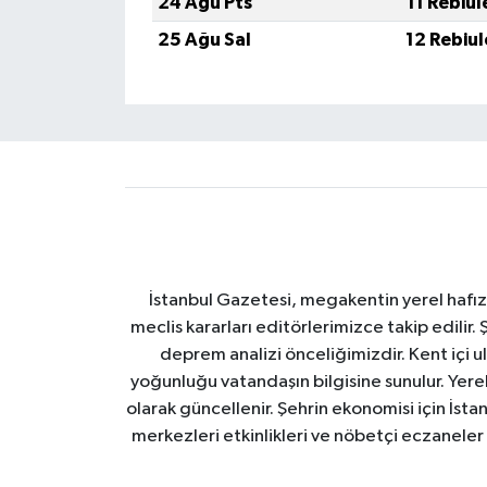
24 Ağu Pts
11 Rebiu
25 Ağu Sal
12 Rebiu
İstanbul Gazetesi, megakentin yerel hafıza
meclis kararları editörlerimizce takip edilir. 
deprem analizi önceliğimizdir. Kent içi ul
yoğunluğu vatandaşın bilgisine sunulur. Yerel
olarak güncellenir. Şehrin ekonomisi için İstan
merkezleri etkinlikleri ve nöbetçi eczaneler 