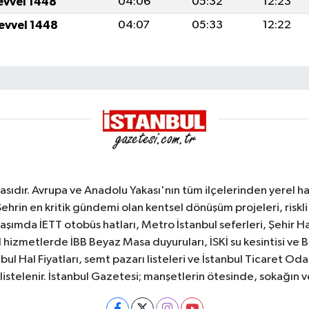
levvel 1448
04:06
05:32
12:23
levvel 1448
04:07
05:33
12:22
sıdır. Avrupa ve Anadolu Yakası'nın tüm ilçelerinden yerel hab
Şehrin en kritik gündemi olan kentsel dönüşüm projeleri, riskli 
aşımda İETT otobüs hatları, Metro İstanbul seferleri, Şehir Hat
 hizmetlerde İBB Beyaz Masa duyuruları, İSKİ su kesintisi ve 
bul Hal Fiyatları, semt pazarı listeleri ve İstanbul Ticaret Odas
listelenir. İstanbul Gazetesi; manşetlerin ötesinde, sokağın 