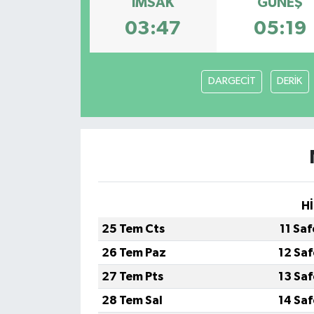
İMSAK
GÜNEŞ
03:47
05:19
BİLİM VE TEKNOLOJİ
OTOMOBİL
DARGECİT
DERİK
KURUMSAL
Hİ
25 Tem Cts
11 Sa
26 Tem Paz
12 Sa
27 Tem Pts
13 Sa
28 Tem Sal
14 Sa