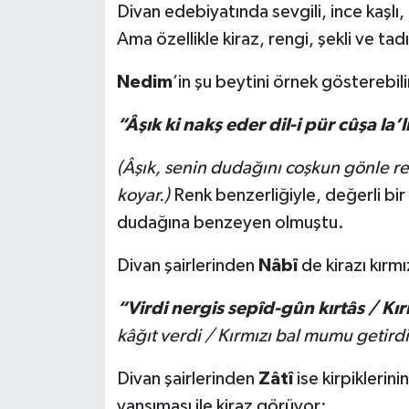
Divan edebiyatında sevgili, ince kaşlı, 
Ama özellikle kiraz, rengi, şekli ve ta
Nedim
’in şu beytini örnek gösterebili
“Âşık ki nakş eder dil-i pür cûşa la
(Âşık, senin dudağını coşkun gönle re
koyar.)
Renk benzerliğiyle, değerli bir s
dudağına benzeyen olmuştu.
Divan şairlerinden
Nâbî
de kirazı kırmı
“Virdi nergis sepîd-gûn kırtâs / Kı
kâğıt verdi / Kırmızı bal mumu getirdi 
Divan şairlerinden
Zâtî
ise kirpikleri
yansıması ile kiraz görüyor: