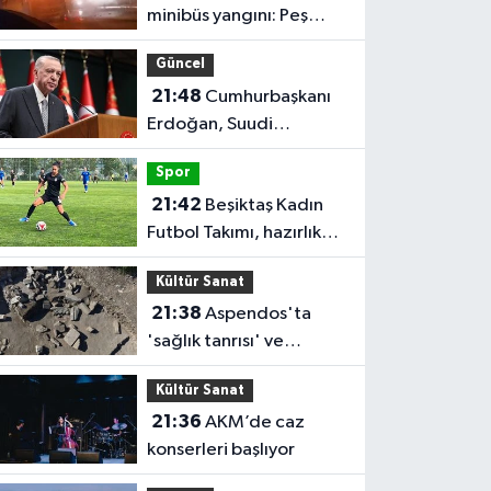
minibüs yangını: Peş
peşe patlamalar paniğe
Güncel
neden oldu
21:48
Cumhurbaşkanı
Erdoğan, Suudi
Arabistan'ı ziyaret
Spor
edecek
21:42
Beşiktaş Kadın
Futbol Takımı, hazırlık
maçında FOMGET'i 3-1
Kültür Sanat
mağlup etti
21:38
Aspendos'ta
'sağlık tanrısı' ve
oğlunun heykeli bulundu
Kültür Sanat
21:36
AKM’de caz
konserleri başlıyor