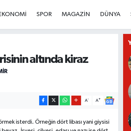
EKONOMİ
SPOR
MAGAZİN
DÜNYA
risinin altında kiraz
MIR
-
+
A
A
mek isterdi. Örneğin dört libası yani giysisi
biri beyaz. İşvesi, cilvesi, edası ve nazı ise dört