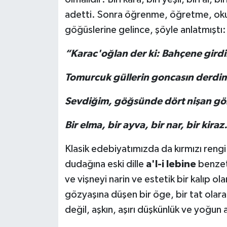
adetti. Sonra öğrenme, öğretme, oku
BİLİM VE TEKNOLOJİ
göğüslerine gelince, şöyle anlatmıştı:
OTOMOBİL
“Karac'oğlan der ki: Bahçene gird
KURUMSAL
Tomurcuk güllerin goncasın derdi
Sevdiğim, göğsünde dört nişan g
Bir elma, bir ayva, bir nar, bir kira
Klasik edebiyatımızda da kırmızı rengi v
dudağına eski dille
a'l-i lebine
benzeti
ve vişneyi narin ve estetik bir kalıp ol
gözyaşına düşen bir öge, bir tat olarak
değil, aşkın, aşırı düşkünlük ve yoğun 