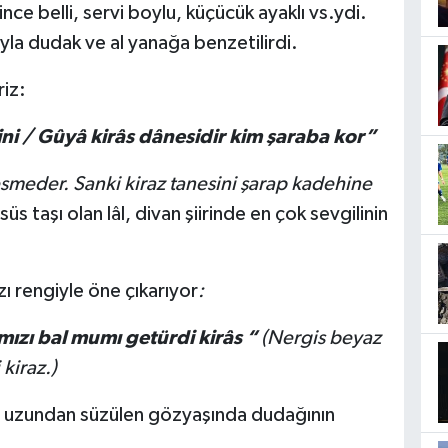
ince belli, servi boylu, küçücük ayaklı vs.ydi.
dıyla dudak ve al yanağa benzetilirdi.
riz:
’lini / Gûyâ kirâs dânesidir kim şaraba kor”
smeder. Sanki kiraz tanesini şarap kadehine
üs taşı olan lâl, divan şiirinde en çok sevgilinin
zı rengiyle öne çıkarıyor
:
rmızı bal mumı getürdi kirâs “
(Nergis beyaz
kiraz.)
nin uzundan süzülen gözyaşında dudağının