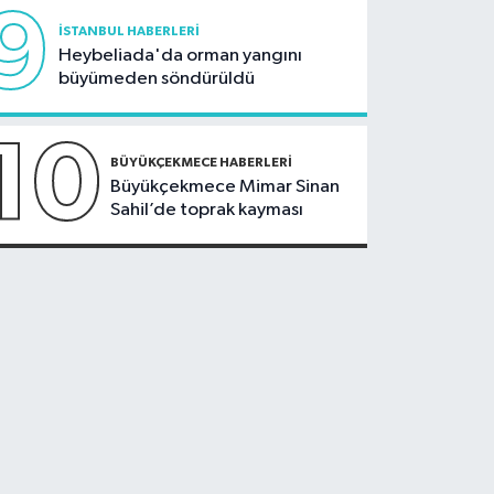
9
İSTANBUL HABERLERI
Heybeliada'da orman yangını
büyümeden söndürüldü
10
BÜYÜKÇEKMECE HABERLERI
Büyükçekmece Mimar Sinan
Sahil’de toprak kayması