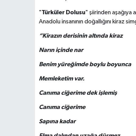
"
Türküler Dolusu
" şiirinden aşağıya
Anadolu insanının doğallığını kiraz simg
“Kirazın derisinin altında kiraz
Narın içinde nar
Benim yüreğimde boylu boyunca
Memleketim var.
Canıma ciğerime dek işlemiş
Canıma ciğerime
Sapına kadar
Elma dalından uzağa düşmez