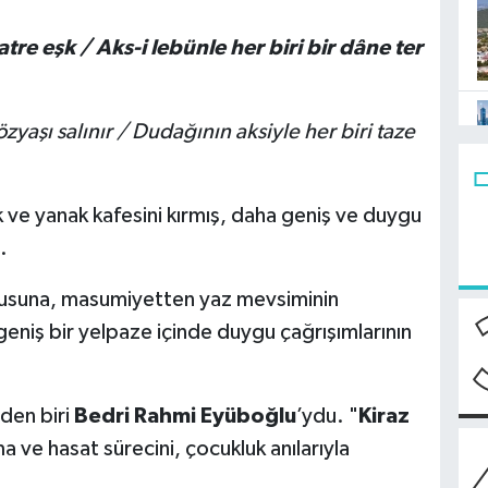
re eşk / Aks-i lebünle her biri bir dâne ter
yaşı salınır / Dudağının aksiyle her biri taze
 ve yanak kafesini kırmış, daha geniş ve duygu
.
usuna, masumiyetten yaz mevsiminin
eniş bir yelpaze içinde duygu çağrışımlarının
rden biri
Bedri Rahmi Eyüboğlu
’ydu. "
Kiraz
ma ve hasat sürecini, çocukluk anılarıyla