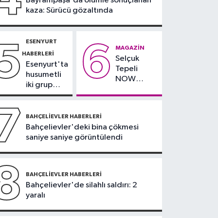
Bayrampaşa'da ölümle sonuçlanan
yağlı" demeyin,
kaza: Sürücü gözaltında
önlemini alın
ESENYURT
5
6
MAGAZIN
HABERLERI
Selçuk
Esenyurt'ta
Tepeli
husumetli
NOW
iki grup
TV'den
arasında
ayrıldığını
silahlı
7
duyurdu
kavga
BAHÇELIEVLER HABERLERI
Bahçelievler'deki bina çökmesi
saniye saniye görüntülendi
8
BAHÇELIEVLER HABERLERI
Bahçelievler'de silahlı saldırı: 2
yaralı