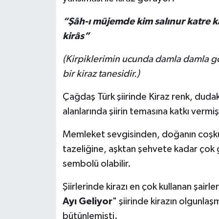
“Şâh-ı müjemde kim salınur katre kat
kirâs”
(Kirpiklerimin ucunda damla damla göz
bir kiraz tanesidir.)
Çağdaş Türk şiirinde Kiraz renk, dudak
alanlarında şiirin temasına katkı vermiş
Memleket sevgisinden, doğanın coşk
tazeliğine, aşktan şehvete kadar çok g
sembolü olabilir.
Şiirlerinde kirazı en çok kullanan şairle
Ayı Geliyor
" şiirinde kirazın olgunlaş
bütünlemişti.