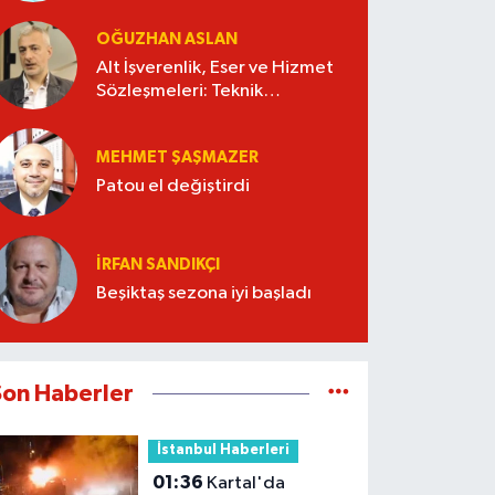
OĞUZHAN ASLAN
Alt İşverenlik, Eser ve Hizmet
Sözleşmeleri: Teknik
Şartnameyi Kim Hazırlamalı?
MEHMET ŞAŞMAZER
Patou el değiştirdi
İRFAN SANDIKÇI
Beşiktaş sezona iyi başladı
Son Haberler
İstanbul Haberleri
01:36
Kartal'da