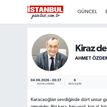
GÜNCEL
GÜNCEL
Nöbetçi Eczaneler
EKONOMİ
Hava Durumu
İSTANBUL
Trafik Durumu
Kiraz de
DÜNYA
Süper Lig Puan Durumu ve Fikstür
AHMET ÖZDE
SPOR
Tüm Manşetler
MAGAZİN
Son Dakika Haberleri
04.06.2026 - 00:37
6
YAYINLANMA
PAYLAŞIM
KÜLTÜR SANAT
Haber Arşivi
Karacaoğlan sevdiğinde dört unsur gör
SAĞLIK
olmalıdır: Biri kara, biri yeşil, biri al, 