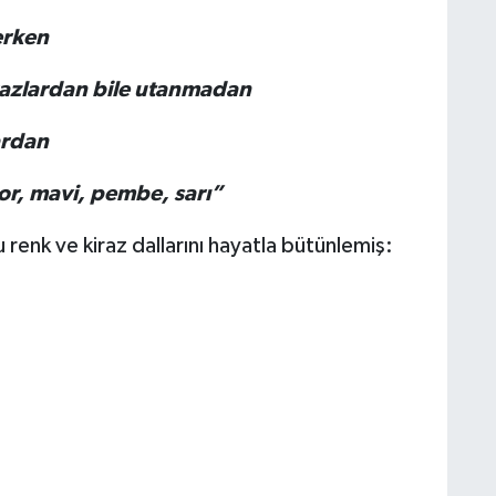
erken
irazlardan bile utanmadan
ardan
or, mavi, pembe, sarı”
u renk ve kiraz dallarını hayatla bütünlemiş: