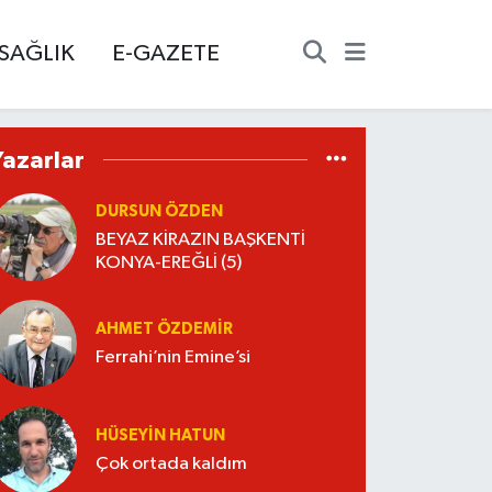
SAĞLIK
E-GAZETE
Yazarlar
DURSUN ÖZDEN
BEYAZ KİRAZIN BAŞKENTİ
KONYA-EREĞLİ (5)
AHMET ÖZDEMIR
Ferrahi’nin Emine’si
HÜSEYIN HATUN
Çok ortada kaldım