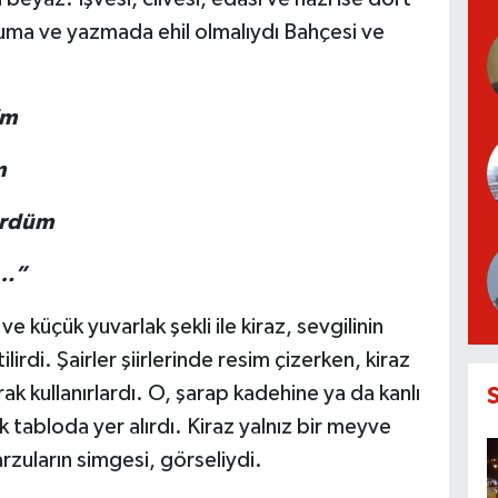
ma ve yazmada ehil olmalıydı Bahçesi ve
im
m
ördüm
z…”
e küçük yuvarlak şekli ile kiraz, sevgilinin
lirdi. Şairler şiirlerinde resim çizerken, kiraz
arak kullanırlardı. O, şarap kadehine ya da kanlı
 tabloda yer alırdı. Kiraz yalnız bir meyve
arzuların simgesi, görseliydi.