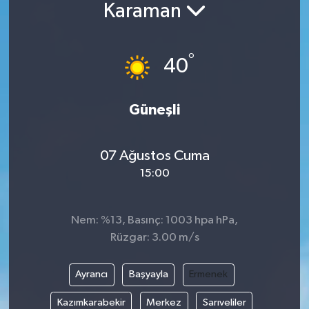
Karaman
BİLİM VE TEKNOLOJİ
°
OTOMOBİL
40
KURUMSAL
Güneşli
07 Ağustos Cuma
15:00
Nem: %13, Basınç: 1003 hpa hPa,
Rüzgar: 3.00 m/s
Ayrancı
Başyayla
Ermenek
Kazımkarabekir
Merkez
Sarıveliler