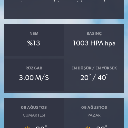
NEM
BASINÇ
%13
1003 HPA
hpa
RÜZGAR
EN DÜŞÜK / EN YÜKSEK
°
°
3.00 M/S
20
/ 40
08 AĞUSTOS
09 AĞUSTOS
CUMARTESI
PAZAR
°
°