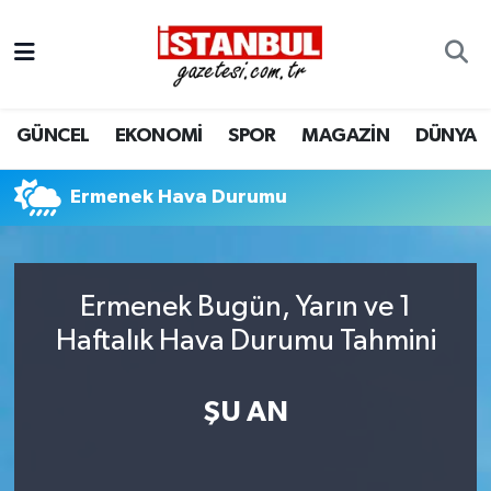
GÜNCEL
Nöbetçi Eczaneler
GÜNCEL
EKONOMİ
SPOR
MAGAZİN
DÜNYA
EKONOMİ
Hava Durumu
İSTANBUL
Trafik Durumu
Ermenek Hava Durumu
DÜNYA
Süper Lig Puan Durumu ve Fikstür
Ermenek Bugün, Yarın ve 1
SPOR
Tüm Manşetler
Haftalık Hava Durumu Tahmini
MAGAZİN
Son Dakika Haberleri
ŞU AN
KÜLTÜR SANAT
Haber Arşivi
SAĞLIK