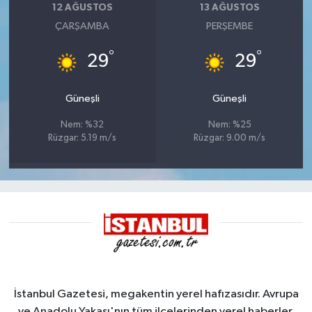
12 AĞUSTOS
13 AĞUSTOS
ÇARŞAMBA
PERŞEMBE
°
°
29
29
Güneşli
Güneşli
Nem: %32
Nem: %25
Rüzgar: 5.19 m/s
Rüzgar: 9.00 m/s
İstanbul Gazetesi, megakentin yerel hafızasıdır. Avrupa
ve Anadolu Yakası'nın tüm ilçelerinden yerel haberler,