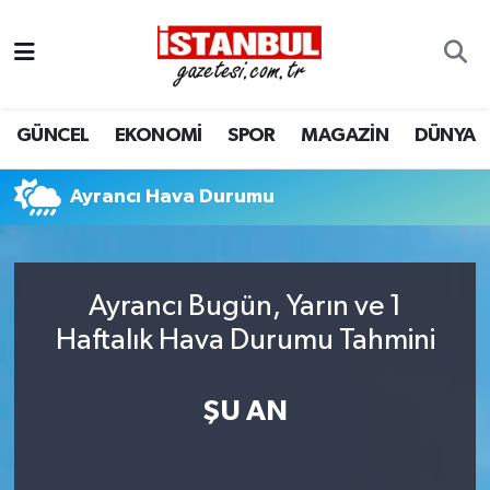
GÜNCEL
Nöbetçi Eczaneler
GÜNCEL
EKONOMİ
SPOR
MAGAZİN
DÜNYA
EKONOMİ
Hava Durumu
İSTANBUL
Trafik Durumu
Ayrancı Hava Durumu
DÜNYA
Süper Lig Puan Durumu ve Fikstür
Ayrancı Bugün, Yarın ve 1
SPOR
Tüm Manşetler
Haftalık Hava Durumu Tahmini
MAGAZİN
Son Dakika Haberleri
ŞU AN
KÜLTÜR SANAT
Haber Arşivi
SAĞLIK