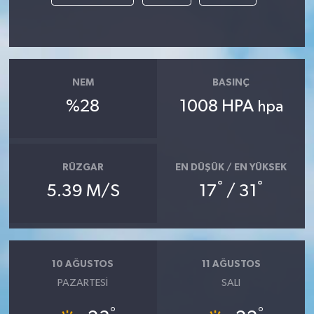
NEM
BASINÇ
%28
1008 HPA
hpa
RÜZGAR
EN DÜŞÜK / EN YÜKSEK
°
°
5.39 M/S
17
/ 31
10 AĞUSTOS
11 AĞUSTOS
PAZARTESI
SALI
°
°