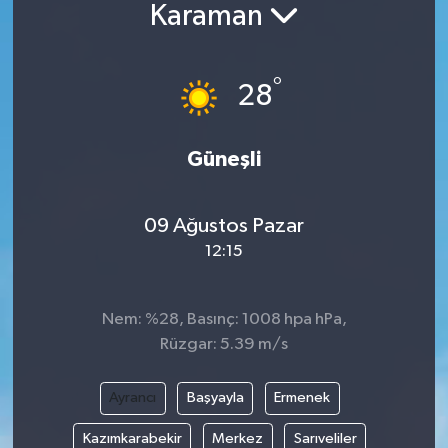
Karaman
BİLİM VE TEKNOLOJİ
°
OTOMOBİL
28
KURUMSAL
Güneşli
09 Ağustos Pazar
12:15
Nem: %28, Basınç: 1008 hpa hPa,
Rüzgar: 5.39 m/s
Ayrancı
Başyayla
Ermenek
Kazımkarabekir
Merkez
Sarıveliler