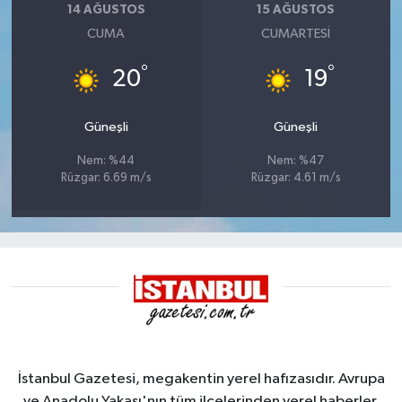
14 AĞUSTOS
15 AĞUSTOS
CUMA
CUMARTESI
°
°
20
19
Güneşli
Güneşli
Nem: %44
Nem: %47
Rüzgar: 6.69 m/s
Rüzgar: 4.61 m/s
İstanbul Gazetesi, megakentin yerel hafızasıdır. Avrupa
ve Anadolu Yakası'nın tüm ilçelerinden yerel haberler,