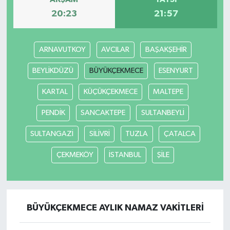
20:23
21:57
ARNAVUTKOY
AVCILAR
BAŞAKŞEHİR
BEYLİKDÜZÜ
BÜYÜKÇEKMECE
ESENYURT
KARTAL
KÜÇÜKÇEKMECE
MALTEPE
PENDİK
SANCAKTEPE
SULTANBEYLİ
SULTANGAZİ
SİLİVRİ
TUZLA
ÇATALCA
ÇEKMEKÖY
İSTANBUL
ŞİLE
BÜYÜKÇEKMECE AYLIK NAMAZ VAKITLERI