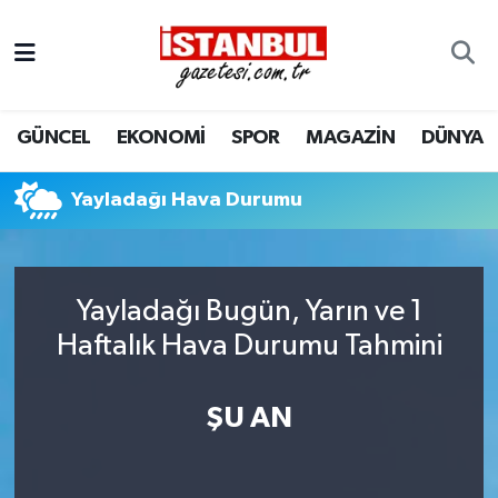
GÜNCEL
Nöbetçi Eczaneler
GÜNCEL
EKONOMİ
SPOR
MAGAZİN
DÜNYA
EKONOMİ
Hava Durumu
İSTANBUL
Trafik Durumu
Yayladağı Hava Durumu
DÜNYA
Süper Lig Puan Durumu ve Fikstür
Yayladağı Bugün, Yarın ve 1
SPOR
Tüm Manşetler
Haftalık Hava Durumu Tahmini
MAGAZİN
Son Dakika Haberleri
ŞU AN
KÜLTÜR SANAT
Haber Arşivi
SAĞLIK