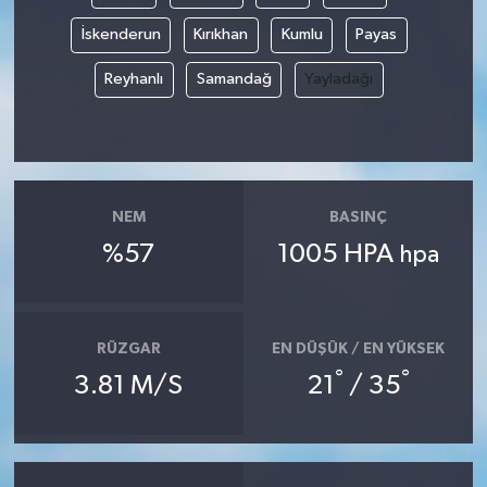
İskenderun
Kırıkhan
Kumlu
Payas
Reyhanlı
Samandağ
Yayladağı
NEM
BASINÇ
%57
1005 HPA
hpa
RÜZGAR
EN DÜŞÜK / EN YÜKSEK
°
°
3.81 M/S
21
/ 35