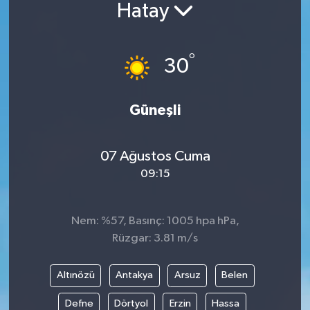
Hatay
BİLİM VE TEKNOLOJİ
°
OTOMOBİL
30
KURUMSAL
Güneşli
07 Ağustos Cuma
09:15
Nem: %57, Basınç: 1005 hpa hPa,
Rüzgar: 3.81 m/s
Altınözü
Antakya
Arsuz
Belen
Defne
Dörtyol
Erzin
Hassa