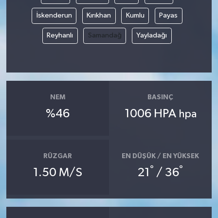
İskenderun
Kırıkhan
Kumlu
Payas
Reyhanlı
Samandağ
Yayladağı
NEM
BASINÇ
%46
1006 HPA
hpa
RÜZGAR
EN DÜŞÜK / EN YÜKSEK
°
°
1.50 M/S
21
/ 36