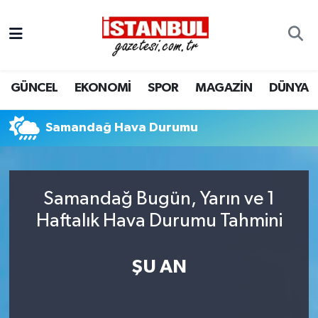
GÜNCEL
Nöbetçi Eczaneler
GÜNCEL
EKONOMİ
SPOR
MAGAZİN
DÜNYA
EKONOMİ
Hava Durumu
İSTANBUL
Trafik Durumu
Samandağ Hava Durumu
DÜNYA
Süper Lig Puan Durumu ve Fikstür
Samandağ Bugün, Yarın ve 1
SPOR
Tüm Manşetler
Haftalık Hava Durumu Tahmini
MAGAZİN
Son Dakika Haberleri
ŞU AN
KÜLTÜR SANAT
Haber Arşivi
SAĞLIK