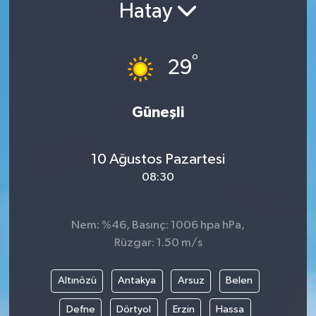
Hatay
BİLİM VE TEKNOLOJİ
°
OTOMOBİL
29
KURUMSAL
Güneşli
10 Ağustos Pazartesi
08:30
Nem: %46, Basınç: 1006 hpa hPa,
Rüzgar: 1.50 m/s
Altınözü
Antakya
Arsuz
Belen
Defne
Dörtyol
Erzin
Hassa