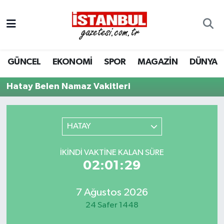
GÜNCEL
Nöbetçi Eczaneler
GÜNCEL
EKONOMİ
SPOR
MAGAZİN
DÜNYA
EKONOMİ
Hava Durumu
Hatay Belen Namaz Vakitleri
İSTANBUL
Trafik Durumu
DÜNYA
Süper Lig Puan Durumu ve Fikstür
HATAY
SPOR
Tüm Manşetler
İKINDI VAKTINE KALAN SÜRE
02:01:29
MAGAZİN
Son Dakika Haberleri
KÜLTÜR SANAT
Haber Arşivi
7 Ağustos 2026
24 Safer 1448
SAĞLIK