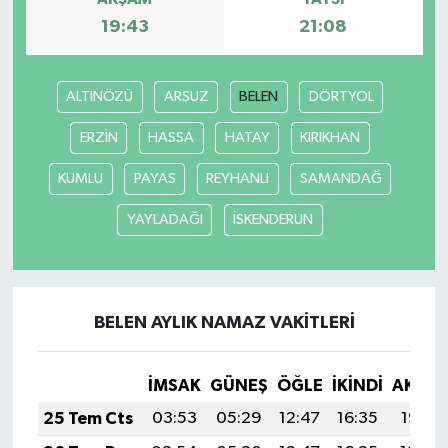
19:43
21:08
ALTINÖZÜ
ARSUZ
BELEN
DÖRTYOL
ERZİN
HASSA
HATAY
KIRIKHAN
KUMLU
PAYAS
REYHANLI
SAMANDAĞ
YAYLADAĞI
İSKENDERUN
BELEN AYLIK NAMAZ VAKITLERI
İMSAK
GÜNEŞ
ÖĞLE
İKINDI
AKŞA
25 Tem Cts
03:53
05:29
12:47
16:35
19:55