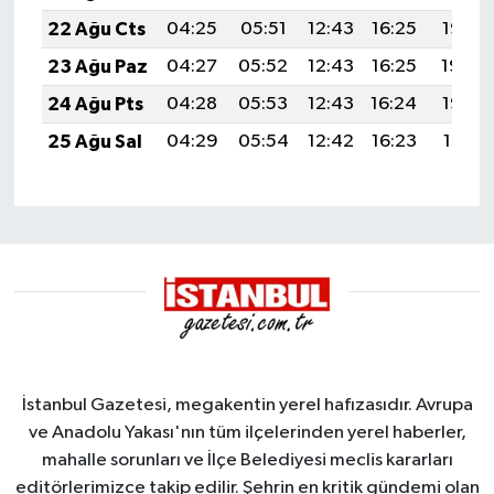
22 Ağu Cts
04:25
05:51
12:43
16:25
19:25
23 Ağu Paz
04:27
05:52
12:43
16:25
19:24
24 Ağu Pts
04:28
05:53
12:43
16:24
19:23
25 Ağu Sal
04:29
05:54
12:42
16:23
19:21
İstanbul Gazetesi, megakentin yerel hafızasıdır. Avrupa
ve Anadolu Yakası'nın tüm ilçelerinden yerel haberler,
mahalle sorunları ve İlçe Belediyesi meclis kararları
editörlerimizce takip edilir. Şehrin en kritik gündemi olan