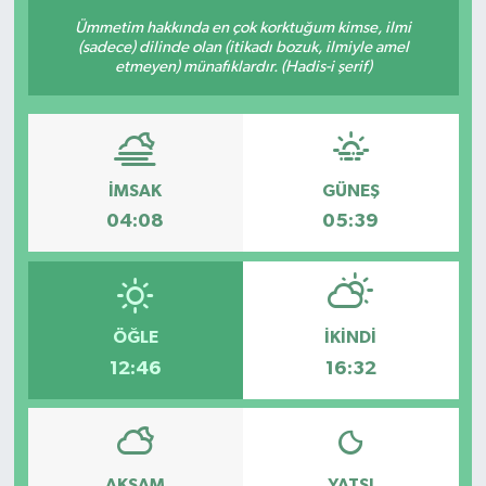
Ümmetim hakkında en çok korktuğum kimse, ilmi
BİLİM VE TEKNOLOJİ
(sadece) dilinde olan (itikadı bozuk, ilmiyle amel
etmeyen) münafıklardır. (Hadis-i şerif)
OTOMOBİL
KURUMSAL
İMSAK
GÜNEŞ
04:08
05:39
ÖĞLE
İKINDI
12:46
16:32
AKŞAM
YATSI