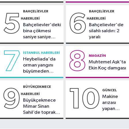
Güncel
silahlı kavga
14:32
Ultraslan lideri Sebahattin
BAHÇELIEVLER
BAHÇELIEVLER
5
6
Şirin gözaltına alındı
HABERLERI
HABERLERI
Bahçelievler'deki
Bahçelievler'de
bina çökmesi
silahlı saldırı: 2
saniye saniye
yaralı
görüntülendi
7
8
İSTANBUL HABERLERI
MAGAZIN
Heybeliada'da
Muhtemel Aşk'ta
orman yangını
Ekin Koç damgası
büyümeden
söndürüldü
BÜYÜKÇEKMECE
9
10
GÜNCEL
HABERLERI
Makine
Büyükçekmece
arızası
Mimar Sinan
yapan
Sahil’de toprak
tanker,
kayması
Yalova
Demirleme