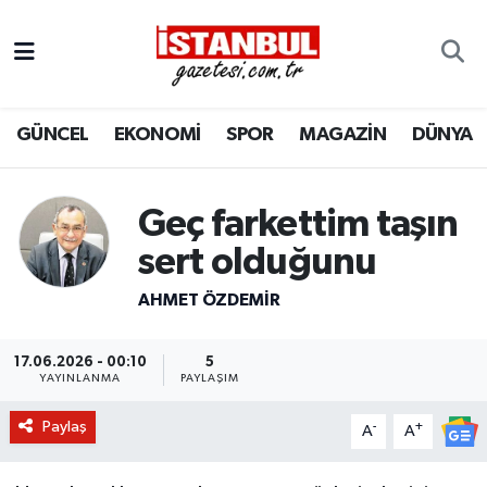
GÜNCEL
Nöbetçi Eczaneler
GÜNCEL
EKONOMİ
SPOR
MAGAZİN
DÜNYA
EKONOMİ
Hava Durumu
İSTANBUL
Trafik Durumu
Geç farkettim taşın
DÜNYA
Süper Lig Puan Durumu ve Fikstür
sert olduğunu
AHMET ÖZDEMIR
SPOR
Tüm Manşetler
MAGAZİN
Son Dakika Haberleri
17.06.2026 - 00:10
5
YAYINLANMA
PAYLAŞIM
KÜLTÜR SANAT
Haber Arşivi
Paylaş
-
+
A
A
SAĞLIK