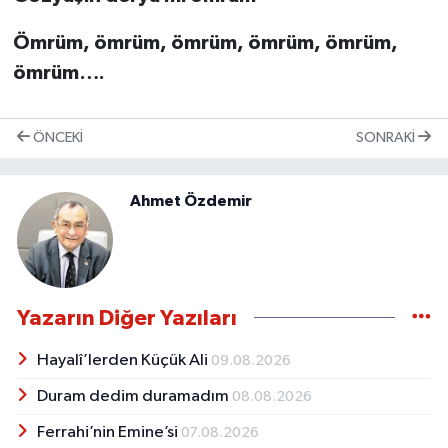
Ömrüm, ömrüm, ömrüm, ömrüm, ömrüm,
ömrüm….
ÖNCEKI
SONRAKI
Ahmet Özdemir
Yazarın Diğer Yazıları
Hayalî’lerden Küçük Ali
09.08.2026
Duram dedim duramadım
08.08.2026
Ferrahi’nin Emine’si
07.08.2026