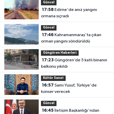
Güncel
17:58
Edirne'de anız yangını
ormana sıçradı
Güncel
17:46
Kahramanmaraş'ta çıkan
orman yangını söndürüldü
Güngören Haberleri
17:23
Güngören’de 5 katlı binanın
balkonu yıkıldı
Kültür Sanat
16:57
Sami Yusuf, Türkiye'de
konser verecek
Güncel
16:45
İletişim Başkanlığı'ndan