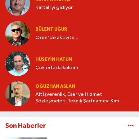
Kartal iyi gidiyor
BÜLENT UĞUR
Ören'de aktivite...
HÜSEYIN HATUN
Çok ortada kaldım
OĞUZHAN ASLAN
Alt İşverenlik, Eser ve Hizmet
Sözleşmeleri: Teknik Şartnameyi Kim
Hazırlamalı?
Son Haberler