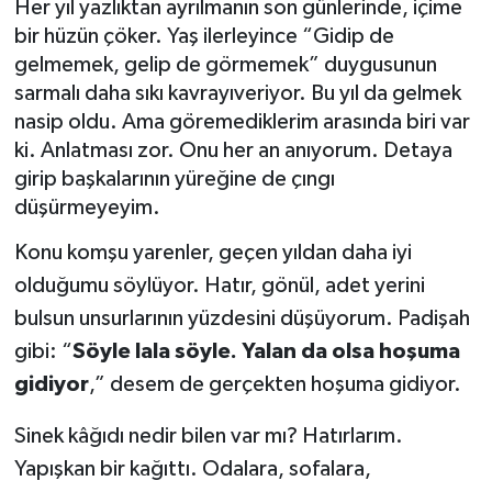
Her yıl yazlıktan ayrılmanın son günlerinde, içime
bir hüzün çöker. Yaş ilerleyince “Gidip de
BİLİM VE TEKNOLOJİ
gelmemek, gelip de görmemek” duygusunun
sarmalı daha sıkı kavrayıveriyor. Bu yıl da gelmek
OTOMOBİL
nasip oldu. Ama göremediklerim arasında biri var
ki. Anlatması zor. Onu her an anıyorum. Detaya
KURUMSAL
girip başkalarının yüreğine de çıngı
düşürmeyeyim.
Konu komşu yarenler, geçen yıldan daha iyi
olduğumu söylüyor. Hatır, gönül, adet yerini
bulsun unsurlarının yüzdesini düşüyorum. Padişah
gibi: “
Söyle lala söyle. Yalan da olsa hoşuma
gidiyor
,” desem de gerçekten hoşuma gidiyor.
Sinek kâğıdı nedir bilen var mı? Hatırlarım.
Yapışkan bir kağıttı. Odalara, sofalara,